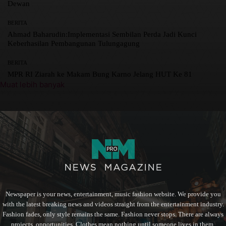
Dewan
BERITA
Ahmad Baharudin:Implementasi Sembilan Perda Jadi Kunci
Keberhasilan Pembangunan Tulungagung
BERITA
MPR RI Ziarah ke Makam Bung Karno Jelang HUT Ke 81
Muat lebih banyak
Newspaper is your news, entertainment, music fashion website. We provide you
with the latest breaking news and videos straight from the entertainment industry.
Fashion fades, only style remains the same. Fashion never stops. There are always
projects, opportunities. Clothes mean nothing until someone lives in them.