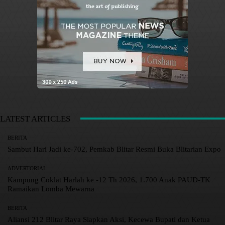
LATEST ARTICLES
BERITA
Sambut Hari Jadi ke-702, Pemkab Blitar Resmi Buka Blitarian Expo
ADVERTORIAL
Kampung Coklat Harlah ke -12 Th 2026, 1.700 Anak PAUD-TK
Ramaikan Lomba Mewarna
BERITA
Aliansi 212 Blitar Raya Siapkan Aksi, Kecewa Bupati dan Ketua