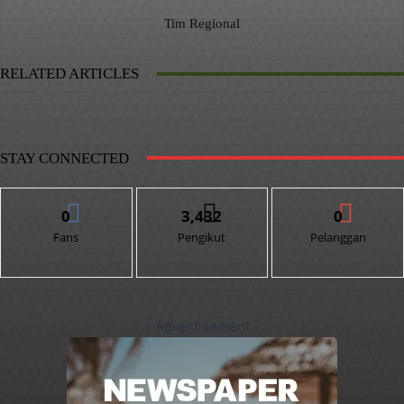
Tim Regional
RELATED ARTICLES
STAY CONNECTED
0
3,432
0
Fans
Pengikut
Pelanggan
- Advertisement -