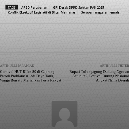
TAGS
APBD Perubahan
GPI Desak DPRD Sahkan PAK 2025
Konflik Eksekutif-Legislatif di Blitar Memanas
Serapan anggaran lemah
Facebook
X
Pinterest
WhatsApp
ARTIKULLI PARAPRAK
ARTIKULLI TJETËR
Carnival HUT RI ke-80 di Gaprang:
Bupati Tulungagung Dukung Ngrowo
Parodi Proklamasi Jadi Daya Tarik,
Actual #2, Festival Burung Nasional
Warga Bersatu Meriahkan Pesta Rakyat
Angkat Nama Daerah