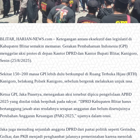
BLITAR, HARIAN-NEWS.com – Ketegangan antara eksekutif dan legislatif di
Kabupaten Blitar semakin memanas. Gerakan Pembaharuan Indonesia (GPI)
menggelar aksi protes di depan Kantor DPRD dan Kantor Bupati Blitar, Kanigoro,
Senin (25/8/2025).
Sekitar 150–200 massa GPI lebih dulu berkumpul di Ruang Terbuka Hijau (RTH)
Kanigoro, belakang Polsek Kanigoro, sebelum bergerak melakukan unjuk rasa.
Ketua GPI, Jaka Prasetya, menegaskan aksi tersebut dipicu pengelolaan APBD
2025 yang dinilai tidak berpihak pada rakyat. “DPRD Kabupaten Blitar harus
bertanggung jawab atas rendahnya serapan anggaran dan belum disetujuinya
Perubahan Anggaran Keuangan (PAK) 2025,” ujarnya dalam orasi.
Jaka juga menuding sejumlah anggota DPRD dari partai politik seperti Gerindra,
Golkar, dan PKB menjadi penghambat jalannya pemerintahan karena menolak