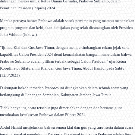
dukungan mereka untuk Ketua Umum Gerindra, Prabowo Subianto, dalam
Pemilihan Presiden (Pilpres) 2024.
Mereka percaya bahwa Prabowo adalah sosok pemimpin yang mampu meneruskan
program-program dan kebijakan-kebijakan yang telah dicanangkan oleh Presiden
Joko Widodo (Jokowi).
“Ijtihad Kiai dan Gus Jawa Timur, dengan mempertimbangkan rekam jejak serta
kapabilitas Calon Presiden 2024 demi kemaslahatan bangsa, memutuskan bahwa
Prabowo Subianto adalah pilihan terbaik sebagai Calon Presiden,” ujar Ketua
Koordinator Silaturahmi Kiai dan Gus Jawa Timur, Abdul Hamid, pada Sabtu
(12/8/2023).
Dukungan kokoh terhadap Prabowo ini diungkapkan dalam sebuah acara yang
berlangsung di Lapangan Sempolan, Kabupaten Jember, Jawa Timur.
Tidak hanya itu, acara tersebut juga dimeriahkan dengan doa bersama guna
mendoakan kesuksesan Prabowo dalam Pilpres 2024.
Abdul Hamid menjelaskan bahwa semua kiai dan gus yang turut serta dalam acara
tersebut sepakat mendukung Prabowo. Dia meyakini bahwa Prabowo adalah figur