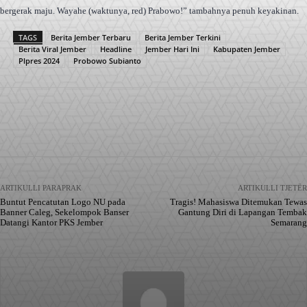
bergerak maju. Wayahe (waktunya, red) Prabowo!” tambahnya penuh keyakinan.
TAGS
Berita Jember Terbaru
Berita Jember Terkini
Berita Viral Jember
Headline
Jember Hari Ini
Kabupaten Jember
Plpres 2024
Probowo Subianto
Facebook
X
Pinterest
WhatsApp
ARTIKULLI PARAPRAK
ARTIKULLI TJETËR
Buntut Pencatutan Logo NU pada
Tragis! Mahasiswa Ditemukan Tewas
Banner Caleg, Sekelompok Banser
Gantung Diri di Lapangan Tembak
Datangi Kantor PKS Jember
Semarang