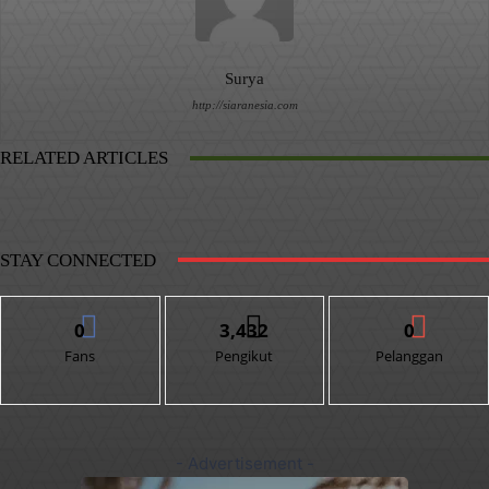
Surya
http://siaranesia.com
RELATED ARTICLES
STAY CONNECTED
0
3,432
0
Fans
Pengikut
Pelanggan
- Advertisement -