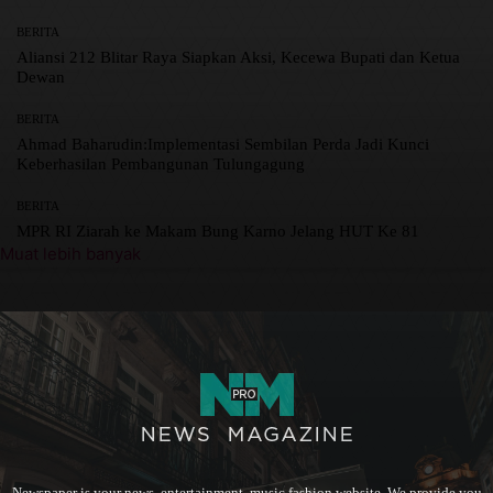
BERITA
Aliansi 212 Blitar Raya Siapkan Aksi, Kecewa Bupati dan Ketua
Dewan
BERITA
Ahmad Baharudin:Implementasi Sembilan Perda Jadi Kunci
Keberhasilan Pembangunan Tulungagung
BERITA
MPR RI Ziarah ke Makam Bung Karno Jelang HUT Ke 81
Muat lebih banyak
Newspaper is your news, entertainment, music fashion website. We provide you