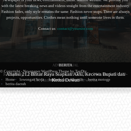
with the latest breaking news and videos straight from the entertainment industry.
Fashion fades, only style remains the same. Fashion never stops. There are always
projects, opportunities. Clothes mean nothing until someone lives in them.
Contact us:
contact@yoursite.com
ADVERTORIAL
BERITA
BERITA
© Copyright - Newspaper WordPress Theme by TagDiv
Kampung Coklat Harlah ke -12 Th 2026, 1.700 Anak PAUD-
Aliansi 212 Blitar Raya Siapkan Aksi, Kecewa Bupati dan
Sambut Hari Jadi ke-702, Pemkab Blitar Resmi Buka
Home
lowongan kerja
berita bola
lifestyle
berita motogp
TK Ramaikan Lomba Mewarna
Blitarian Expo
Ketua Dewan
berita daerah