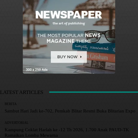
LATEST ARTICLES
BERITA
Sambut Hari Jadi ke-702, Pemkab Blitar Resmi Buka Blitarian Expo
ADVERTORIAL
Kampung Coklat Harlah ke -12 Th 2026, 1.700 Anak PAUD-TK
Ramaikan Lomba Mewarna