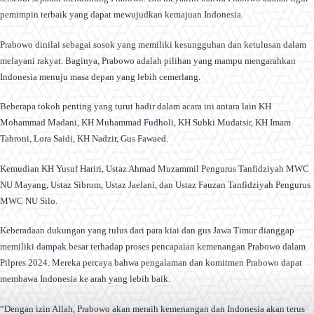
pemimpin terbaik yang dapat mewujudkan kemajuan Indonesia.
Prabowo dinilai sebagai sosok yang memiliki kesungguhan dan ketulusan dalam
melayani rakyat. Baginya, Prabowo adalah pilihan yang mampu mengarahkan
Indonesia menuju masa depan yang lebih cemerlang.
Beberapa tokoh penting yang turut hadir dalam acara ini antara lain KH
Mohammad Madani, KH Muhammad Fudholi, KH Subki Mudatsir, KH Imam
Tabroni, Lora Saidi, KH Nadzir, Gus Fawaed.
Kemudian KH Yusuf Hariri, Ustaz Ahmad Muzammil Pengurus Tanfidziyah MWC
NU Mayang, Ustaz Sibrom, Ustaz Jaelani, dan Ustaz Fauzan Tanfidziyah Pengurus
MWC NU Silo.
Keberadaan dukungan yang tulus dari para kiai dan gus Jawa Timur dianggap
memiliki dampak besar terhadap proses pencapaian kemenangan Prabowo dalam
Pilpres 2024. Mereka percaya bahwa pengalaman dan komitmen Prabowo dapat
membawa Indonesia ke arah yang lebih baik.
“Dengan izin Allah, Prabowo akan meraih kemenangan dan Indonesia akan terus