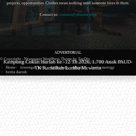
projects, opportunities. Clothes mean nothing until someone lives in them.
Contact us:
contact@yoursite.com
ADVERTORIAL
BERITA
BERITA
© Copyright - Newspaper WordPress Theme by TagDiv
Kampung Coklat Harlah ke -12 Th 2026, 1.700 Anak PAUD-
Produk Kopi Premium Asal Wonodadi Ramaikan Blitarian
Sambut Hari Jadi ke-702, Pemkab Blitar Resmi Buka
TK Ramaikan Lomba Mewarna
Blitarian Expo
Expo 2026
Home
lowongan kerja
berita bola
lifestyle
berita motogp
berita daerah