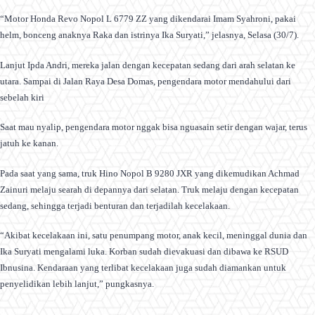
“Motor Honda Revo Nopol L 6779 ZZ yang dikendarai Imam Syahroni, pakai
helm, bonceng anaknya Raka dan istrinya Ika Suryati,” jelasnya, Selasa (30/7).
Lanjut Ipda Andri, mereka jalan dengan kecepatan sedang dari arah selatan ke
utara. Sampai di Jalan Raya Desa Domas, pengendara motor mendahului dari
sebelah kiri
Saat mau nyalip, pengendara motor nggak bisa nguasain setir dengan wajar, terus
jatuh ke kanan.
Pada saat yang sama, truk Hino Nopol B 9280 JXR yang dikemudikan Achmad
Zainuri melaju searah di depannya dari selatan. Truk melaju dengan kecepatan
sedang, sehingga terjadi benturan dan terjadilah kecelakaan.
“Akibat kecelakaan ini, satu penumpang motor, anak kecil, meninggal dunia dan
Ika Suryati mengalami luka. Korban sudah dievakuasi dan dibawa ke RSUD
Ibnusina. Kendaraan yang terlibat kecelakaan juga sudah diamankan untuk
penyelidikan lebih lanjut,” pungkasnya.