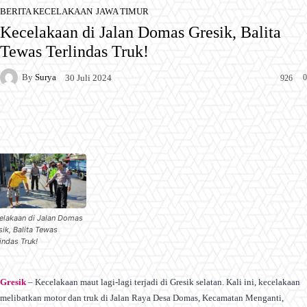
BERITA KECELAKAAN
JAWA TIMUR
Kecelakaan di Jalan Domas Gresik, Balita
Tewas Terlindas Truk!
By
Surya
0
30 Juli 2024
926
Facebook
X
Pinterest
WhatsApp
elakaan di Jalan Domas
sik, Balita Tewas
indas Truk!
Gresik
– Kecelakaan maut lagi-lagi terjadi di Gresik selatan. Kali ini, kecelakaan
melibatkan motor dan truk di Jalan Raya Desa Domas, Kecamatan Menganti,