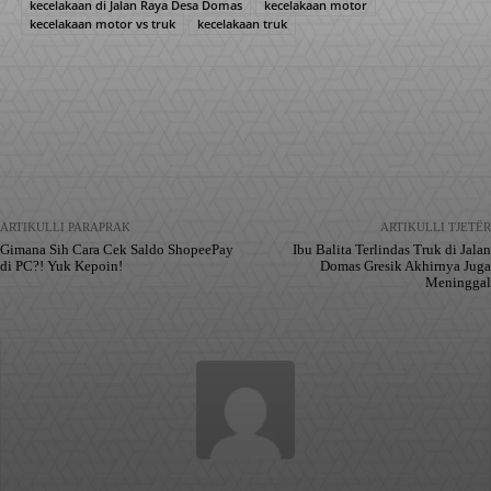
kecelakaan di Jalan Raya Desa Domas
kecelakaan motor
kecelakaan motor vs truk
kecelakaan truk
Facebook
X
Pinterest
WhatsApp
ARTIKULLI PARAPRAK
ARTIKULLI TJETËR
Gimana Sih Cara Cek Saldo ShopeePay
Ibu Balita Terlindas Truk di Jalan
di PC?! Yuk Kepoin!
Domas Gresik Akhirnya Juga
Meninggal