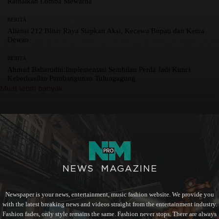
Ramaikan Lomba Mewarna
BERITA
Aliansi 212 Blitar Raya Siapkan Aksi, Kecewa Bupati dan Ketua
Dewan
BERITA
Ahmad Baharudin:Implementasi Sembilan Perda Jadi Kunci
Keberhasilan Pembangunan Tulungagung
Muat lebih banyak
Newspaper is your news, entertainment, music fashion website. We provide you
with the latest breaking news and videos straight from the entertainment industry.
Fashion fades, only style remains the same. Fashion never stops. There are always