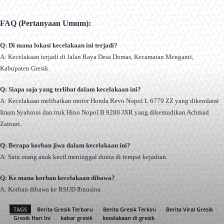
FAQ (Pertanyaan Umum):
Q: Di mana lokasi kecelakaan ini terjadi?
A: Kecelakaan terjadi di Jalan Raya Desa Domas, Kecamatan Menganti,
Kabupaten Gresik.
Q: Siapa saja yang terlibat dalam kecelakaan ini?
A: Kecelakaan melibatkan motor Honda Revo Nopol L 6779 ZZ yang dikendarai
Imam Syahroni dan truk Hino Nopol B 9280 JXR yang dikemudikan Achmad
Zainuri.
Q: Berapa korban jiwa dalam kecelakaan ini?
A: Satu orang anak kecil meninggal dunia di tempat kejadian.
Q: Ke mana korban kecelakaan dibawa?
A: Korban dibawa ke RSUD Ibnusina.
TAGS
Berita Gresik Terbaru
Berita Gresik Terkini
Berita Viral Gresik
Gresik Hari Ini
kabar gresik
kecelakaan di gresik