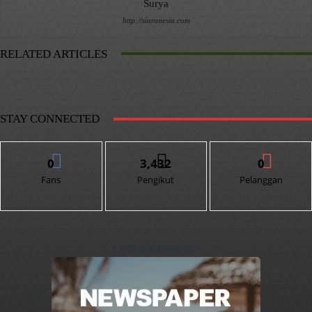
Surya
http://siaranesia.com
RELATED ARTICLES
STAY CONNECTED
0
3,432
0
Fans
Pengikut
Pelanggan
- Advertisement -