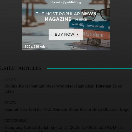
LATEST ARTICLES
BERITA
Produk Kopi Premium Asal Wonodadi Ramaikan Blitarian Expo
2026
BERITA
Sambut Hari Jadi ke-702, Pemkab Blitar Resmi Buka Blitarian Expo
ADVERTORIAL
Kampung Coklat Harlah ke -12 Th 2026, 1.700 Anak PAUD-TK