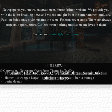
Newspaper is your news, entertainment, music fashion website. We provide you
with the latest breaking news and videos straight from the entertainment industry.
Fashion fades, only style remains the same. Fashion never stops. There are always
projects, opportunities. Clothes mean nothing until someone lives in them.
Contact us:
contact@yoursite.com
ADVERTORIAL
BERITA
BERITA
© Copyright - Newspaper WordPress Theme by TagDiv
Produk Kopi Premium Asal Wonodadi Ramaikan Blitarian
Pemkab Tulungagung Antisipasi Krisis Pangan, GPM Jadi
Sambut Hari Jadi ke-702, Pemkab Blitar Resmi Buka
Benteng Stabilitas Harga dan Ketahanan Daerah
Blitarian Expo
Expo 2026
Home
lowongan kerja
berita bola
lifestyle
berita motogp
berita daerah