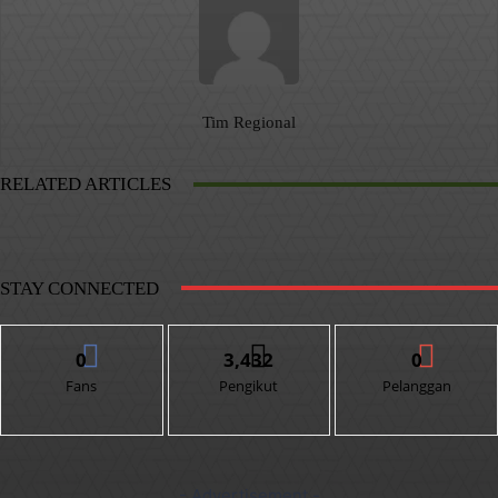
Tim Regional
RELATED ARTICLES
STAY CONNECTED
0
3,432
0
Fans
Pengikut
Pelanggan
- Advertisement -