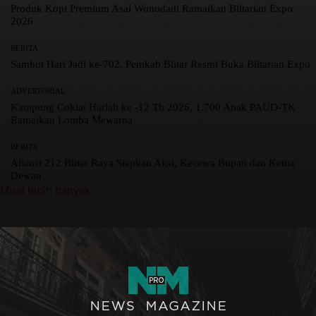
Produk Kopi Premium Asal Wonodadi Ramaikan Blitarian Expo
2026
BERITA
Sambut Hari Jadi ke-702, Pemkab Blitar Resmi Buka Blitarian Expo
ADVERTORIAL
Kampung Coklat Harlah ke -12 Th 2026, 1.700 Anak PAUD-TK
Ramaikan Lomba Mewarna
BERITA
Aliansi 212 Blitar Raya Siapkan Aksi, Kecewa Bupati dan Ketua
Dewan
Muat lebih banyak