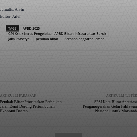
Jurnalis: Alvin
Editor: Arief
TAGS
APBD 2025
GPI Kritik Keras Pengelolaan APBD Blitar: Infrastruktur Buruk
Jaka Prasetyo
pemkab blitar
Serapan anggaran lemah
Facebook
X
Pinterest
WhatsApp
ARTIKULLI PARAPRAK
ARTIKULLI TJETËR
Pemkab Blitar Prioritaskan Perbaikan
SPSI Kota Blitar Apresiasi
Jalan Demi Dorong Pertumbuhan
Penganugerahan Gelar Pahlawan
Ekonomi Daerah
Nasional untuk Marsinah