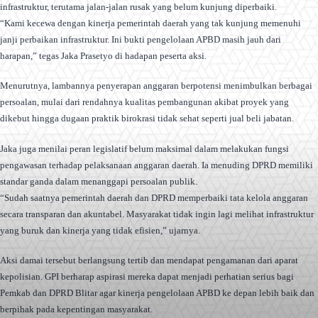
infrastruktur, terutama jalan-jalan rusak yang belum kunjung diperbaiki.
“Kami kecewa dengan kinerja pemerintah daerah yang tak kunjung memenuhi
janji perbaikan infrastruktur. Ini bukti pengelolaan APBD masih jauh dari
harapan,” tegas Jaka Prasetyo di hadapan peserta aksi.
Menurutnya, lambannya penyerapan anggaran berpotensi menimbulkan berbagai
persoalan, mulai dari rendahnya kualitas pembangunan akibat proyek yang
dikebut hingga dugaan praktik birokrasi tidak sehat seperti jual beli jabatan.
Jaka juga menilai peran legislatif belum maksimal dalam melakukan fungsi
pengawasan terhadap pelaksanaan anggaran daerah. Ia menuding DPRD memiliki
standar ganda dalam menanggapi persoalan publik.
“Sudah saatnya pemerintah daerah dan DPRD memperbaiki tata kelola anggaran
secara transparan dan akuntabel. Masyarakat tidak ingin lagi melihat infrastruktur
yang buruk dan kinerja yang tidak efisien,” ujarnya.
Aksi damai tersebut berlangsung tertib dan mendapat pengamanan dari aparat
kepolisian. GPI berharap aspirasi mereka dapat menjadi perhatian serius bagi
Pemkab dan DPRD Blitar agar kinerja pengelolaan APBD ke depan lebih baik dan
berpihak pada kepentingan masyarakat.