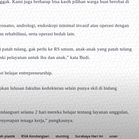
u nggak. Kami juga berharap bisa kasih pilihan warga buat berobat di
onatus, andrologi, endoskopi minimal invasif atau operasi dengan
rehabilitasi, serta operasi bedah lain.
asi patah tulang, gak perlu ke RS umum, anak-anak yang patah tulang
ki pelayanan untuk ibu dan anak,” kata Budi.
i belajar entrepreneurship.
apkan lulusan fakultas kedokteran selain punya skil di bidang
ndangsari selama 2 hari mereka belajar tentang layanan unggulan,
enyerapan tenaga kerja,” pungkasnya.
h plastik
RSIA Kendangsari
stunting
Surabaya Hari Ini
unair