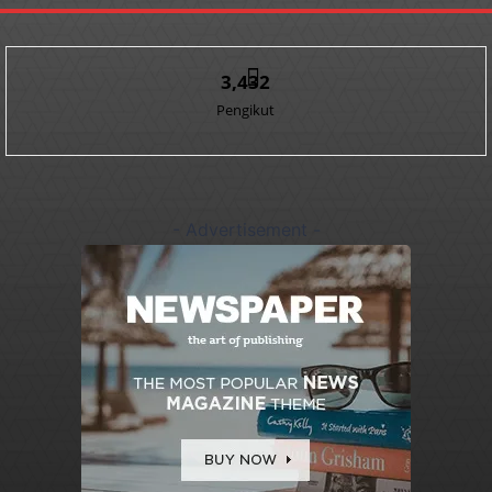
3,432
Pengikut
- Advertisement -