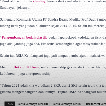
“Pemkot bisa nurunin
stunting
, karena dari awal ada info dari rumah sa
Surabaya,” jelasnya.
Sementara Komisaris Utama PT Sandra Buana Medika Prof Budi Santoso 
lubang kecil yang udah dilakukan sejak 2014-2015. Selain itu, mereka ju
“
Pengembangan bedah plastik
, bedah laparoskopi, kedokteran fisik d
juga ada, jantung juga ada, kita terus kembangkan agar masyarakat J
Selain itu, RSIA Kendangsari juga jadi tempat pembelajaran mahasiswa 
Menurut
Dekan FK Unair
, entrepreneurship gak selalu konotasi bisnis
kedokteran, juga entrepreneurship.
“Tahun 2021 udah kita wujudkan 2 SKS, dari 2 SKS selain teori kita te
gimana mengembangkan dan lainnya. Tujuan RSIA Kendangsari bukan se
TAGS
Berita Surabaya Terbaru
Berita Surabaya Terkini
Berita Viral Sur