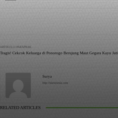
Facebook
X
Pinterest
Bagikan
ARTIKULLI PARAPRAK
Tragis! Cekcok Keluarga di Ponorogo Berujung Maut Gegara Kayu Jati
Surya
http://siaranesia.com
RELATED ARTICLES