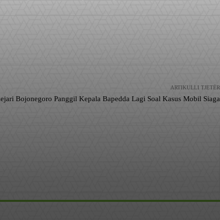
ARTIKULLI TJETËR
ejari Bojonegoro Panggil Kepala Bapedda Lagi Soal Kasus Mobil Siaga