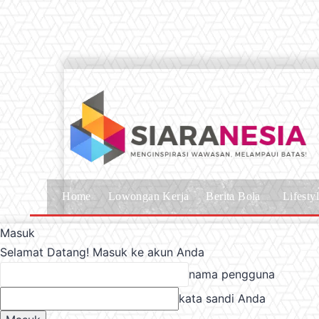
Home
Lowongan Kerja
Berita Bola
Lifesty
Masuk
Selamat Datang! Masuk ke akun Anda
nama pengguna
kata sandi Anda