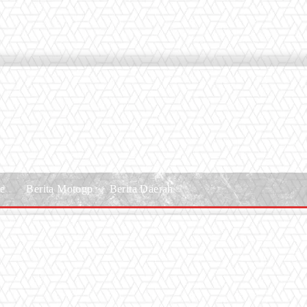
le
Berita Motogp
Berita Daerah