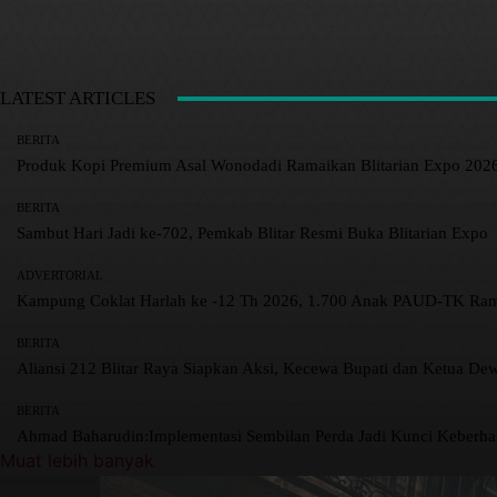
LATEST ARTICLES
BERITA
Produk Kopi Premium Asal Wonodadi Ramaikan Blitarian Expo 202
BERITA
Sambut Hari Jadi ke-702, Pemkab Blitar Resmi Buka Blitarian Expo
ADVERTORIAL
Kampung Coklat Harlah ke -12 Th 2026, 1.700 Anak PAUD-TK R
BERITA
Aliansi 212 Blitar Raya Siapkan Aksi, Kecewa Bupati dan Ketua De
BERITA
Ahmad Baharudin:Implementasi Sembilan Perda Jadi Kunci Keberh
Muat lebih banyak