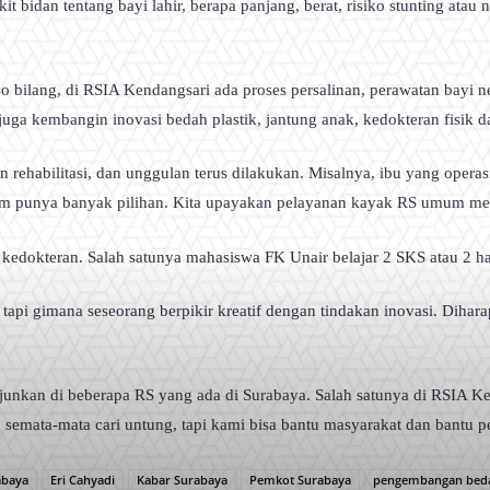
kit bidan tentang bayi lahir, berapa panjang, berat, risiko stunting ata
bilang, di RSIA Kendangsari ada proses persalinan, perawatan bayi ne
ga kembangin inovasi bedah plastik, jantung anak, kedokteran fisik dan 
an rehabilitasi, dan unggulan terus dilakukan. Misalnya, ibu yang oper
atim punya banyak pilihan. Kita upayakan pelayanan kayak RS umum mes
kedokteran. Salah satunya mahasiswa FK Unair belajar 2 SKS atau 2 har
, tapi gimana seseorang berpikir kreatif dengan tindakan inovasi. Dihar
rjunkan di beberapa RS yang ada di Surabaya. Salah satunya di RSIA Ke
mata-mata cari untung, tapi kami bisa bantu masyarakat dan bantu p
abaya
Eri Cahyadi
Kabar Surabaya
Pemkot Surabaya
pengembangan beda