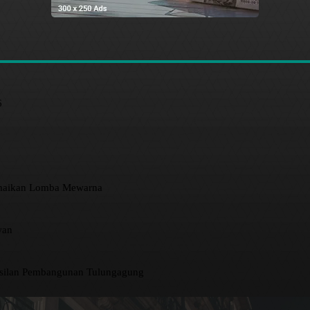
6
amaikan Lomba Mewarna
wan
asilan Pembangunan Tulungagung