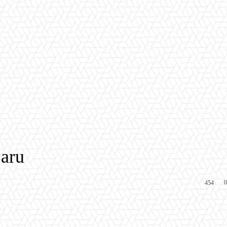
aru
0
454