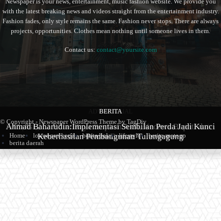
Newspaper is your news, entertainment, music fashion website. We provide you
with the latest breaking news and videos straight from the entertainment industry.
Fashion fades, only style remains the same. Fashion never stops. There are always
projects, opportunities. Clothes mean nothing until someone lives in them.
Contact us:
contact@yoursite.com
ADVERTORIAL
BERITA
BERITA
© Copyright - Newspaper WordPress Theme by TagDiv
Kampung Coklat Harlah ke -12 Th 2026, 1.700 Anak PAUD-
Ahmad Baharudin:Implementasi Sembilan Perda Jadi Kunci
Aliansi 212 Blitar Raya Siapkan Aksi, Kecewa Bupati dan
Keberhasilan Pembangunan Tulungagung
TK Ramaikan Lomba Mewarna
Ketua Dewan
Home
lowongan kerja
berita bola
lifestyle
berita motogp
berita daerah