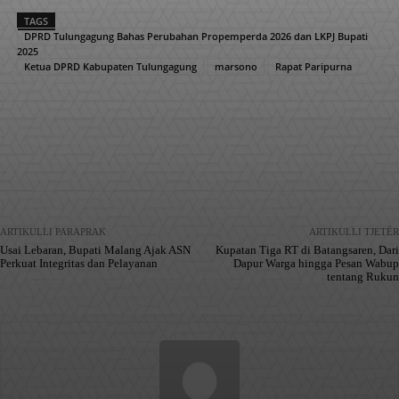
TAGS
DPRD Tulungagung Bahas Perubahan Propemperda 2026 dan LKPJ Bupati
2025
Ketua DPRD Kabupaten Tulungagung
marsono
Rapat Paripurna
Facebook
X
Pinterest
WhatsApp
ARTIKULLI PARAPRAK
ARTIKULLI TJETËR
Usai Lebaran, Bupati Malang Ajak ASN
Kupatan Tiga RT di Batangsaren, Dari
Perkuat Integritas dan Pelayanan
Dapur Warga hingga Pesan Wabup
tentang Rukun