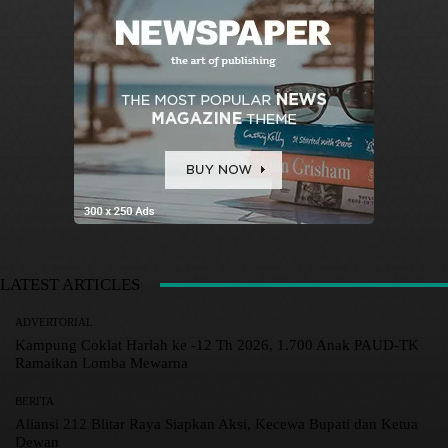
LATEST ARTICLES
ADVERTORIAL
Kampung Coklat Harlah ke -12 Th 2026, 1.700 Anak PAUD-TK
Ramaikan Lomba Mewarna
BERITA
Aliansi 212 Blitar Raya Siapkan Aksi, Kecewa Bupati dan Ketua
Dewan