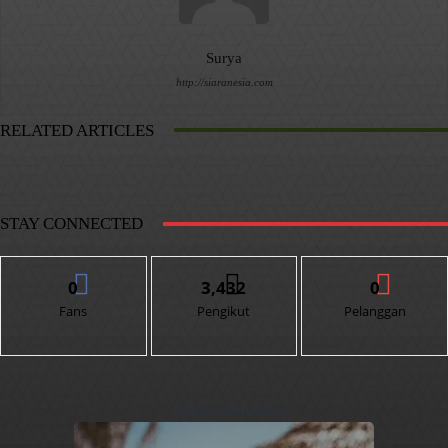
Surya
http://siaranesia.com
RELATED ARTICLES
STAY CONNECTED
0
3,432
0
Fans
Pengikut
Pelanggan
- Advertisement -