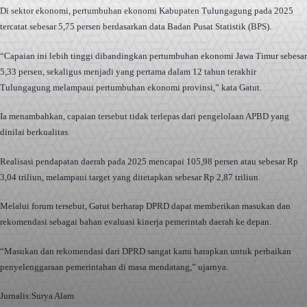
Di sektor ekonomi, pertumbuhan ekonomi Kabupaten Tulungagung pada 2025
tercatat sebesar 5,75 persen berdasarkan data Badan Pusat Statistik (BPS).
“Capaian ini lebih tinggi dibandingkan pertumbuhan ekonomi Jawa Timur sebesar
5,33 persen, sekaligus menjadi yang pertama dalam 12 tahun terakhir
Tulungagung melampaui pertumbuhan ekonomi provinsi,” kata Gatut.
Ia menambahkan, capaian tersebut tidak terlepas dari pengelolaan APBD yang
dinilai berkualitas.
Realisasi pendapatan daerah pada 2025 mencapai 105,98 persen atau sebesar Rp
3,04 triliun, melampaui target yang ditetapkan sebesar Rp 2,87 triliun.
Melalui forum tersebut, Gatut berharap DPRD dapat memberikan masukan dan
rekomendasi sebagai bahan evaluasi kinerja pemerintah daerah ke depan.
“Masukan dan rekomendasi dari DPRD sangat kami harapkan untuk perbaikan
penyelenggaraan pemerintahan di masa mendatang,” ujarnya.
Jurnalis:Surya Alam