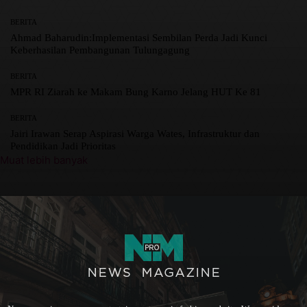
BERITA
Ahmad Baharudin:Implementasi Sembilan Perda Jadi Kunci
Keberhasilan Pembangunan Tulungagung
BERITA
MPR RI Ziarah ke Makam Bung Karno Jelang HUT Ke 81
BERITA
Jairi Irawan Serap Aspirasi Warga Wates, Infrastruktur dan
Pendidikan Jadi Prioritas
Muat lebih banyak