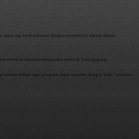
, serta siap berkolaborasi dengan pemerintah daerah dalam
n mencetak pengusaha-pengusaha muda di Tulungagung.
 namun efektif agar program dapat berjalan dengan baik,” katanya.