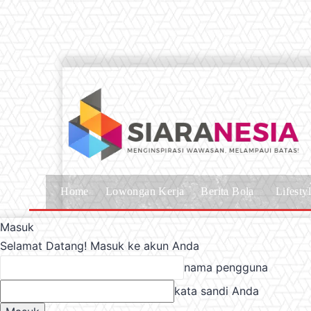
Home
Lowongan Kerja
Berita Bola
Lifesty
Masuk
Selamat Datang! Masuk ke akun Anda
nama pengguna
kata sandi Anda