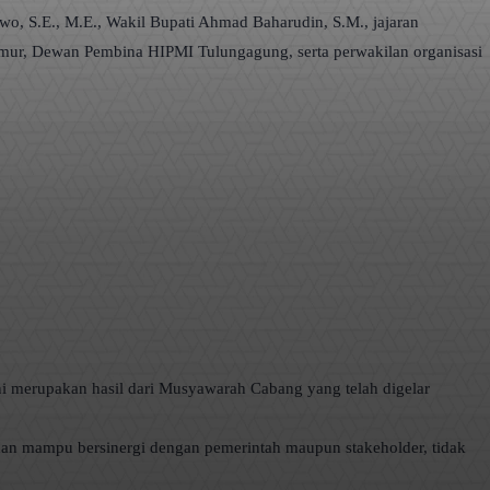
o, S.E., M.E., Wakil Bupati Ahmad Baharudin, S.M., jajaran
imur, Dewan Pembina HIPMI Tulungagung, serta perwakilan organisasi
ni merupakan hasil dari Musyawarah Cabang yang telah digelar
an mampu bersinergi dengan pemerintah maupun stakeholder, tidak