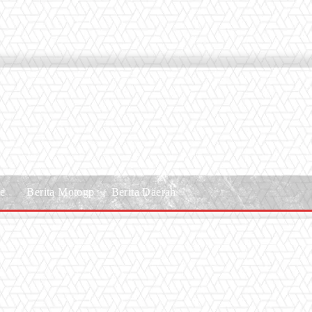
le
Berita Motogp
Berita Daerah