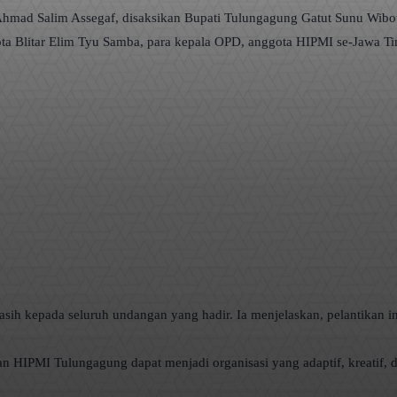
Ahmad Salim Assegaf, disaksikan Bupati Tulungagung Gatut Sunu Wibow
ota Blitar Elim Tyu Samba, para kepala OPD, anggota HIPMI se-Jawa T
sih kepada seluruh undangan yang hadir. Ia menjelaskan, pelantikan i
IPMI Tulungagung dapat menjadi organisasi yang adaptif, kreatif, d