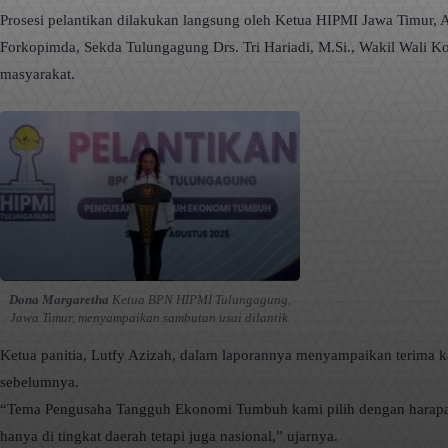
Prosesi pelantikan dilakukan langsung oleh Ketua HIPMI Jawa Timur, 
Forkopimda, Sekda Tulungagung Drs. Tri Hariadi, M.Si., Wakil Wali K
masyarakat.
Dona Margaretha
Ketua BPN HIPMI Tulungagung,
Jawa Timur, menyampaikan sambutan usai dilantik.
Ketua panitia, Lutfy Azizah, dalam laporannya menyampaikan terima ka
sebelumnya.
“Tema Pengusaha Tangguh Ekonomi Tumbuh kami pilih dengan harapan H
hanya di tingkat daerah tetapi juga nasional,” ujarnya.