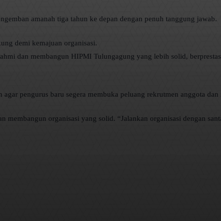
ngemban amanah tiga tahun ke depan dengan penuh tanggung jawab.
ung demi kemajuan organisasi.
urahmi dan membangun HIPMI Tulungagung yang lebih solid, berprestasi
an agar pengurus baru segera membuka peluang rekrutmen anggota da
membangun organisasi yang solid. “Jalankan organisasi dengan santai