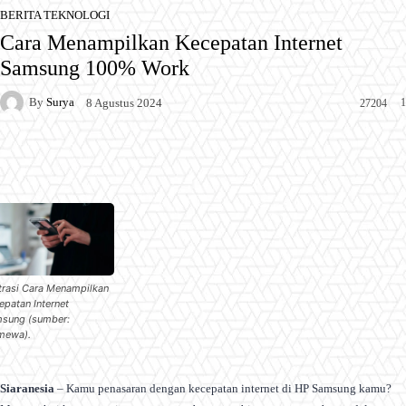
BERITA TEKNOLOGI
Cara Menampilkan Kecepatan Internet
Samsung 100% Work
By
Surya
1
8 Agustus 2024
27204
Facebook
X
Pinterest
WhatsApp
strasi Cara Menampilkan
epatan Internet
sung (sumber:
imewa).
Siaranesia
– Kamu penasaran dengan kecepatan internet di HP Samsung kamu?