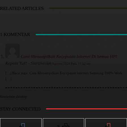
RELATED ARTICLES
1 KOMENTAR
Cara Menampilkan Kecepatan Internet Di Semua HP!
Kepoin Yuk! - Siaranesia
8 Agustus 2024 Pada 11:52 am
[…] Baca juga: Cara Menampilkan Kecepatan Internet Samsung 100% Work
[…]
Komentar ditutup.
STAY CONNECTED