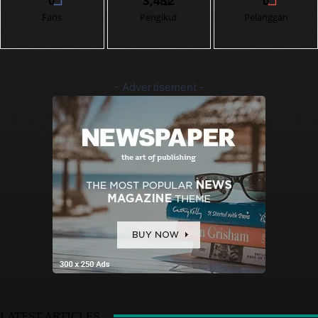
0
3,432
0
Fans
Pengikut
Pelanggan
- Advertisement -
LATEST ARTICLES