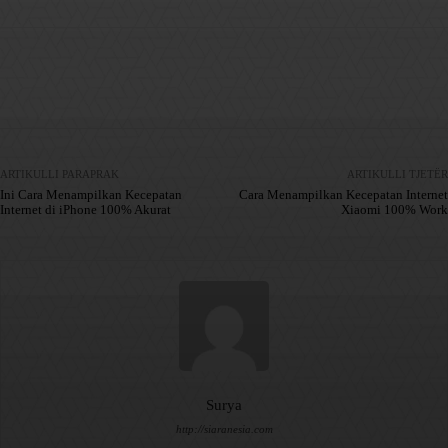
Facebook
X
Pinterest
WhatsApp
ARTIKULLI PARAPRAK
ARTIKULLI TJETËR
Ini Cara Menampilkan Kecepatan
Cara Menampilkan Kecepatan Internet
Internet di iPhone 100% Akurat
Xiaomi 100% Work
Surya
http://siaranesia.com