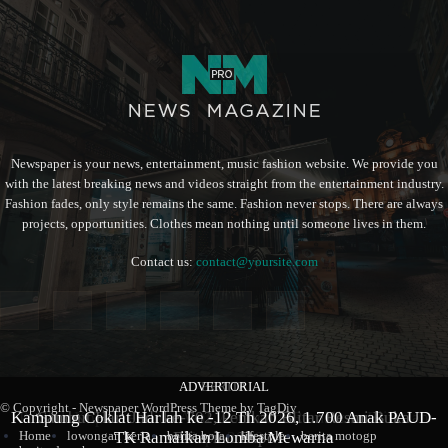
Newspaper is your news, entertainment, music fashion website. We provide you
with the latest breaking news and videos straight from the entertainment industry.
Fashion fades, only style remains the same. Fashion never stops. There are always
projects, opportunities. Clothes mean nothing until someone lives in them.
Contact us:
contact@yoursite.com
ADVERTORIAL
BERITA
BERITA
© Copyright - Newspaper WordPress Theme by TagDiv
Kampung Coklat Harlah ke -12 Th 2026, 1.700 Anak PAUD-
Produk Kopi Premium Asal Wonodadi Ramaikan Blitarian
Sambut Hari Jadi ke-702, Pemkab Blitar Resmi Buka
Home
lowongan kerja
berita bola
lifestyle
berita motogp
TK Ramaikan Lomba Mewarna
Blitarian Expo
Expo 2026