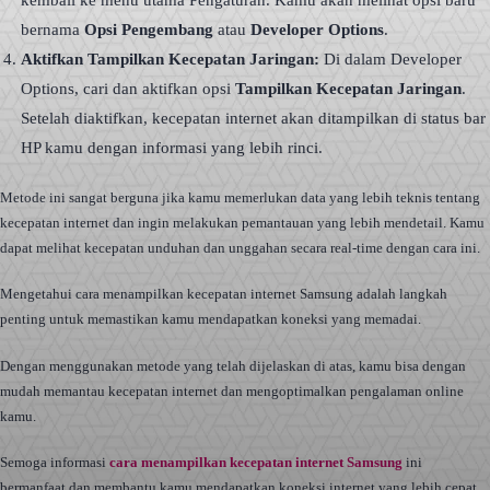
kembali ke menu utama Pengaturan. Kamu akan melihat opsi baru
bernama
Opsi Pengembang
atau
Developer Options
.
Aktifkan Tampilkan Kecepatan Jaringan:
Di dalam Developer
Options, cari dan aktifkan opsi
Tampilkan Kecepatan Jaringan
.
Setelah diaktifkan, kecepatan internet akan ditampilkan di status bar
HP kamu dengan informasi yang lebih rinci.
Metode ini sangat berguna jika kamu memerlukan data yang lebih teknis tentang
kecepatan internet dan ingin melakukan pemantauan yang lebih mendetail. Kamu
dapat melihat kecepatan unduhan dan unggahan secara real-time dengan cara ini.
Mengetahui cara menampilkan kecepatan internet Samsung adalah langkah
penting untuk memastikan kamu mendapatkan koneksi yang memadai.
Dengan menggunakan metode yang telah dijelaskan di atas, kamu bisa dengan
mudah memantau kecepatan internet dan mengoptimalkan pengalaman online
kamu.
Semoga informasi
cara menampilkan kecepatan internet Samsung
ini
bermanfaat dan membantu kamu mendapatkan koneksi internet yang lebih cepat