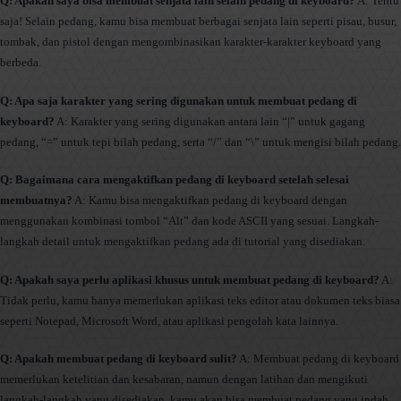
Q: Apakah saya bisa membuat senjata lain selain pedang di keyboard?
A: Tentu
saja! Selain pedang, kamu bisa membuat berbagai senjata lain seperti pisau, busur,
tombak, dan pistol dengan mengombinasikan karakter-karakter keyboard yang
berbeda.
Q: Apa saja karakter yang sering digunakan untuk membuat pedang di
keyboard?
A: Karakter yang sering digunakan antara lain “|” untuk gagang
pedang, “=” untuk tepi bilah pedang, serta “/” dan “\” untuk mengisi bilah pedang.
Q: Bagaimana cara mengaktifkan pedang di keyboard setelah selesai
membuatnya?
A: Kamu bisa mengaktifkan pedang di keyboard dengan
menggunakan kombinasi tombol “Alt” dan kode ASCII yang sesuai. Langkah-
langkah detail untuk mengaktifkan pedang ada di tutorial yang disediakan.
Q: Apakah saya perlu aplikasi khusus untuk membuat pedang di keyboard?
A:
Tidak perlu, kamu hanya memerlukan aplikasi teks editor atau dokumen teks biasa
seperti Notepad, Microsoft Word, atau aplikasi pengolah kata lainnya.
Q: Apakah membuat pedang di keyboard sulit?
A: Membuat pedang di keyboard
memerlukan ketelitian dan kesabaran, namun dengan latihan dan mengikuti
langkah-langkah yang disediakan, kamu akan bisa membuat pedang yang indah