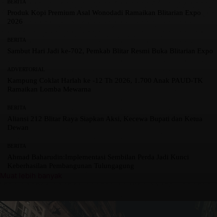
BERITA
Produk Kopi Premium Asal Wonodadi Ramaikan Blitarian Expo
2026
BERITA
Sambut Hari Jadi ke-702, Pemkab Blitar Resmi Buka Blitarian Expo
ADVERTORIAL
Kampung Coklat Harlah ke -12 Th 2026, 1.700 Anak PAUD-TK
Ramaikan Lomba Mewarna
BERITA
Aliansi 212 Blitar Raya Siapkan Aksi, Kecewa Bupati dan Ketua
Dewan
BERITA
Ahmad Baharudin:Implementasi Sembilan Perda Jadi Kunci
Keberhasilan Pembangunan Tulungagung
Muat lebih banyak