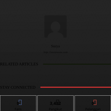
Surya
http://siaranesia.com
RELATED ARTICLES
STAY CONNECTED
0
3,432
0
Fans
Pengikut
Pelanggan