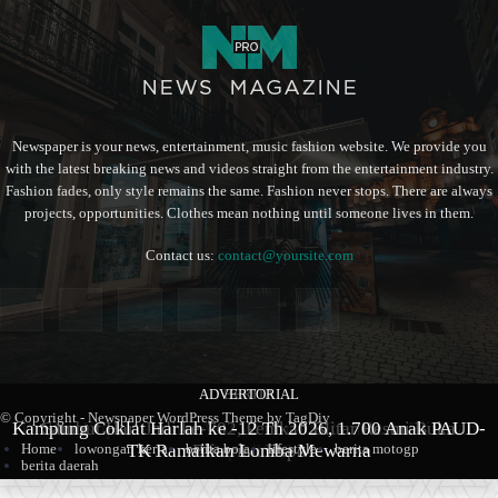
Newspaper is your news, entertainment, music fashion website. We provide you
with the latest breaking news and videos straight from the entertainment industry.
Fashion fades, only style remains the same. Fashion never stops. There are always
projects, opportunities. Clothes mean nothing until someone lives in them.
Contact us:
contact@yoursite.com
ADVERTORIAL
BERITA
BERITA
© Copyright - Newspaper WordPress Theme by TagDiv
Kampung Coklat Harlah ke -12 Th 2026, 1.700 Anak PAUD-
Produk Kopi Premium Asal Wonodadi Ramaikan Blitarian
Sambut Hari Jadi ke-702, Pemkab Blitar Resmi Buka
TK Ramaikan Lomba Mewarna
Blitarian Expo
Expo 2026
Home
lowongan kerja
berita bola
lifestyle
berita motogp
berita daerah