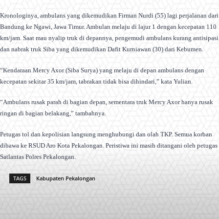
Kronologinya, ambulans yang dikemudikan Firman Nurdi (55) lagi perjalanan dari
Bandung ke Ngawi, Jawa Timur. Ambulan melaju di lajur 1 dengan kecepatan 110
km/jam. Saat mau nyalip truk di depannya, pengemudi ambulans kurang antisipasi
dan nabrak truk Siba yang dikemudikan Dafit Kurniawan (30) dari Kebumen.
“Kendaraan Mercy Axor (Siba Surya) yang melaju di depan ambulans dengan
kecepatan sekitar 35 km/jam, tabrakan tidak bisa dihindari,” kata Yulian.
“Ambulans rusak parah di bagian depan, sementara truk Mercy Axor hanya rusak
ringan di bagian belakang,” tambahnya.
Petugas tol dan kepolisian langsung menghubungi dan olah TKP. Semua korban
dibawa ke RSUD Aro Kota Pekalongan. Peristiwa ini masih ditangani oleh petugas
Satlantas Polres Pekalongan.
TAGS
Kabupaten Pekalongan