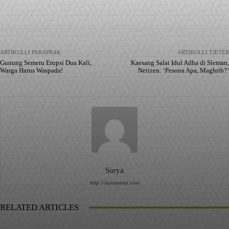
Facebook
X
Pinterest
WhatsApp
ARTIKULLI PARAPRAK
ARTIKULLI TJETËR
Gunung Semeru Erupsi Dua Kali,
Kaesang Salat Idul Adha di Sleman,
Warga Harus Waspada!
Netizen: ‘Pesona Apa, Maghrib?’
Surya
http://siaranesia.com
RELATED ARTICLES