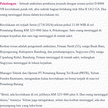
Pekalongan
– Sebuah ambulans pembawa jenazah dengan nomor polisi D 9908
VB kecelakaan parah nih, abis nabrak bagian belakang truk Siba H 1412 GA. Dua
orang meninggal dunia dalam kecelakaan ini.
Kecelakaan ini terjadi Senin (17/6/2024) sekitar pukul 11.00 WIB di tol
Pemalang-Batang KM 325+900 Jalur A, Pekalongan. Satu orang meninggal di
tempat kejadian dan satu lagi meninggal di rumah sakit.
Korban tewas adalah pengemudi ambulans, Firman Nurdi (55), warga Buah Batu,
Bojongsoang, Kabupaten Bandung, dan pendampingnya, Sugiyono (56), warga
Cipadung Kidul, Bandung. Firman meninggal di rumah sakit, sedangkan
Sugiyono meninggal di lokasi kejadian.
Manager Teknik dan Operasi PT Pemalang Batang Tol Road (PBTR), Yulian
Fundra Kurnianto, mengatakan kalau kecelakaan ini benar terjadi di ruas tol
Pemalang-Batang.
“Betul, ada kecelakaan di tol, pilihnya KM 325+900 jalur A. Dua orang meninggal
dunia,” katanya. Yulian juga mengatakan, selain dua korban meninggal, ada dua
penumpang lain yang luka berat.