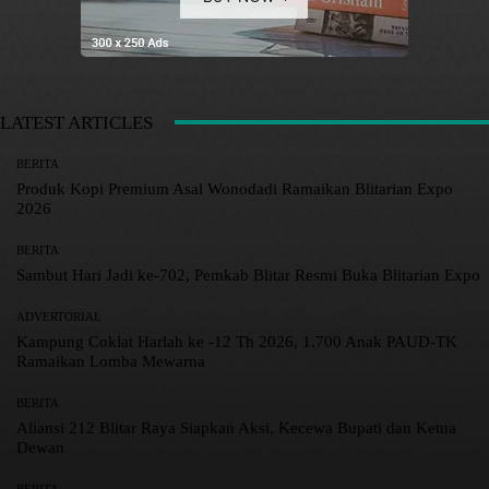
LATEST ARTICLES
BERITA
Produk Kopi Premium Asal Wonodadi Ramaikan Blitarian Expo
2026
BERITA
Sambut Hari Jadi ke-702, Pemkab Blitar Resmi Buka Blitarian Expo
ADVERTORIAL
Kampung Coklat Harlah ke -12 Th 2026, 1.700 Anak PAUD-TK
Ramaikan Lomba Mewarna
BERITA
Aliansi 212 Blitar Raya Siapkan Aksi, Kecewa Bupati dan Ketua
Dewan
BERITA