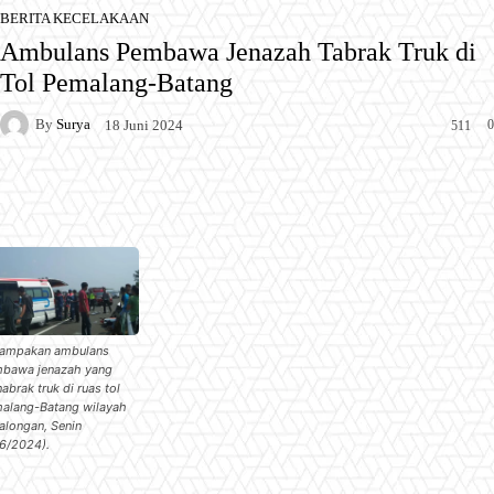
BERITA KECELAKAAN
Ambulans Pembawa Jenazah Tabrak Truk di
Tol Pemalang-Batang
By
Surya
0
18 Juni 2024
511
Facebook
X
Pinterest
WhatsApp
ampakan ambulans
bawa jenazah yang
abrak truk di ruas tol
alang-Batang wilayah
alongan, Senin
/6/2024).