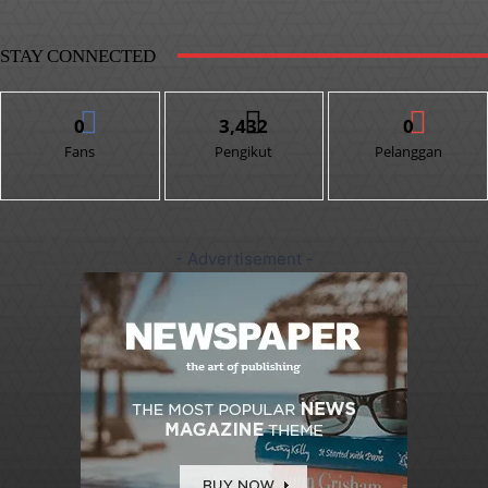
STAY CONNECTED
0
3,432
0
Fans
Pengikut
Pelanggan
- Advertisement -