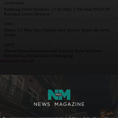
ADVERTORIAL
Kampung Coklat Harlah ke -12 Th 2026, 1.700 Anak PAUD-TK
Ramaikan Lomba Mewarna
BERITA
Aliansi 212 Blitar Raya Siapkan Aksi, Kecewa Bupati dan Ketua
Dewan
BERITA
Ahmad Baharudin:Implementasi Sembilan Perda Jadi Kunci
Keberhasilan Pembangunan Tulungagung
Muat lebih banyak