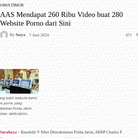
JAWA TIMUR
AAS Mendapat 260 Ribu Video buat 280
Website Porno dari Sini
By
Surya
0
7 Juni 2024
673
Facebook
X
Pinterest
WhatsApp
ang bukti website berisi
eo porno yang
eberkan Polda Jatim
mber: detikJatim).
Surabaya
– Kasubdit V Siber Ditreskrimsus Polda Jatim, AKBP Charles P.