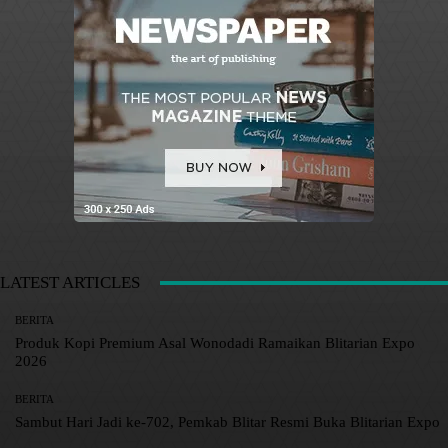
LATEST ARTICLES
BERITA
Produk Kopi Premium Asal Wonodadi Ramaikan Blitarian Expo
2026
BERITA
Sambut Hari Jadi ke-702, Pemkab Blitar Resmi Buka Blitarian Expo