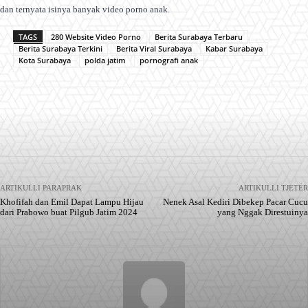
dan ternyata isinya banyak video porno anak.
TAGS
280 Website Video Porno
Berita Surabaya Terbaru
Berita Surabaya Terkini
Berita Viral Surabaya
Kabar Surabaya
Kota Surabaya
polda jatim
pornografi anak
Facebook
X
Pinterest
WhatsApp
ARTIKULLI PARAPRAK
ARTIKULLI TJETËR
Khofifah dan Emil Dapat Lampu Hijau
Nenek Asal Kediri Dibekep Pacar Cucu
dari Prabowo buat Pilgub Jatim 2024
yang Nggak Direstuinya