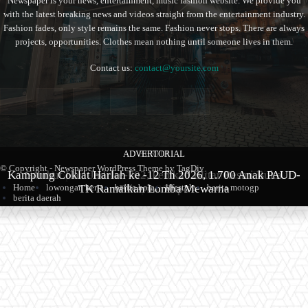
Newspaper is your news, entertainment, music fashion website. We provide you
with the latest breaking news and videos straight from the entertainment industry.
Fashion fades, only style remains the same. Fashion never stops. There are always
projects, opportunities. Clothes mean nothing until someone lives in them.
Contact us:
contact@yoursite.com
ADVERTORIAL
BERITA
BERITA
© Copyright - Newspaper WordPress Theme by TagDiv
Kampung Coklat Harlah ke -12 Th 2026, 1.700 Anak PAUD-
Produk Kopi Premium Asal Wonodadi Ramaikan Blitarian
Sambut Hari Jadi ke-702, Pemkab Blitar Resmi Buka
TK Ramaikan Lomba Mewarna
Blitarian Expo
Expo 2026
Home
lowongan kerja
berita bola
lifestyle
berita motogp
berita daerah