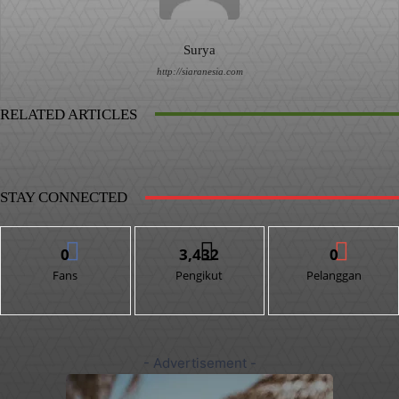
Surya
http://siaranesia.com
RELATED ARTICLES
STAY CONNECTED
0
3,432
0
Fans
Pengikut
Pelanggan
- Advertisement -