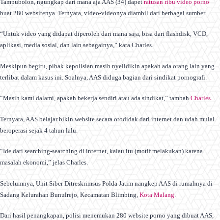
Tampubolon, ngungkap dari mana aja AAS (34) dapet
ratusan ribu video porno
buat 280 websitenya. Ternyata, video-videonya diambil dari berbagai sumber.
“Untuk video yang didapat diperoleh dari mana saja, bisa dari flashdisk, VCD,
aplikasi, media sosial, dan lain sebagainya,” kata Charles.
Meskipun begitu, pihak kepolisian masih nyelidikin apakah ada orang lain yang
terlibat dalam kasus ini. Soalnya, AAS diduga bagian dari sindikat pornografi.
“Masih kami dalami, apakah bekerja sendiri atau ada sindikat,” tambah
Charles
.
Ternyata, AAS belajar bikin website secara otodidak dari internet dan udah mulai
beroperasi sejak 4 tahun lalu.
“Ide dari searching-searching di internet, kalau itu (motif melakukan) karena
masalah ekonomi,” jelas Charles.
Sebelumnya, Unit Siber Ditreskrimsus Polda Jatim nangkep AAS di rumahnya di
Sadang Kelurahan Bunulrejo, Kecamatan Blimbing,
Kota Malang
.
Dari hasil penangkapan, polisi menemukan 280 website porno yang dibuat AAS,