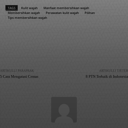
TAGS
Kulit wajah
Manfaat membersihkan wajah
Membersihkan wajah
Perawatan kulit wajah
Pilihan
Tips membersihkan wajah
Facebook
X
Pinterest
WhatsApp
ARTIKULLI PARAPRAK
ARTIKULLI TJETËR
5 Cara Mengatasi Cemas
8 PTN Terbaik di Indonesia