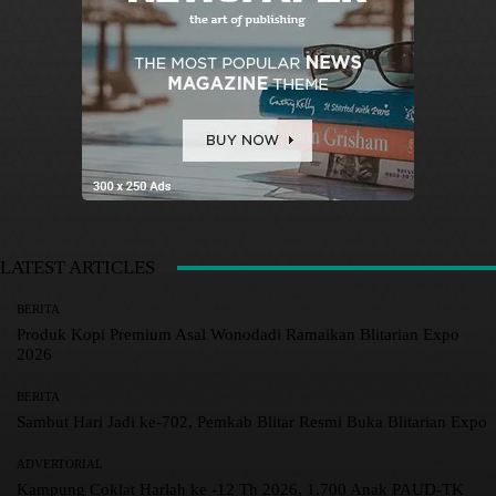
LATEST ARTICLES
BERITA
Produk Kopi Premium Asal Wonodadi Ramaikan Blitarian Expo
2026
BERITA
Sambut Hari Jadi ke-702, Pemkab Blitar Resmi Buka Blitarian Expo
ADVERTORIAL
Kampung Coklat Harlah ke -12 Th 2026, 1.700 Anak PAUD-TK