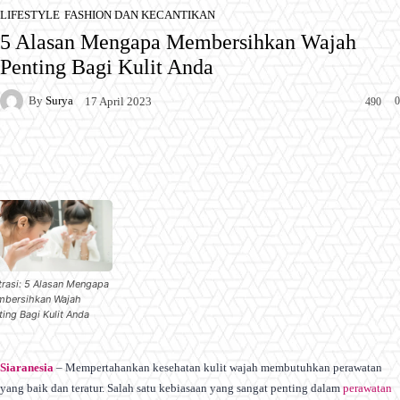
LIFESTYLE
FASHION DAN KECANTIKAN
5 Alasan Mengapa Membersihkan Wajah
Penting Bagi Kulit Anda
By
Surya
0
17 April 2023
490
Facebook
X
Pinterest
WhatsApp
strasi: 5 Alasan Mengapa
bersihkan Wajah
ting Bagi Kulit Anda
Siaranesia
– Mempertahankan kesehatan kulit wajah membutuhkan perawatan
yang baik dan teratur. Salah satu kebiasaan yang sangat penting dalam
perawatan