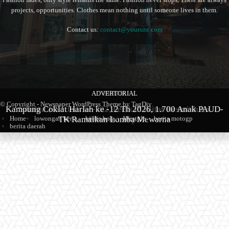
projects, opportunities. Clothes mean nothing until someone lives in them.
Contact us:
contact@yoursite.com
ADVERTORIAL
BERITA
BERITA
© Copyright - Newspaper WordPress Theme by TagDiv
Kampung Coklat Harlah ke -12 Th 2026, 1.700 Anak PAUD-
Produk Kopi Premium Asal Wonodadi Ramaikan Blitarian
Sambut Hari Jadi ke-702, Pemkab Blitar Resmi Buka
TK Ramaikan Lomba Mewarna
Blitarian Expo
Expo 2026
Home
lowongan kerja
berita bola
lifestyle
berita motogp
berita daerah