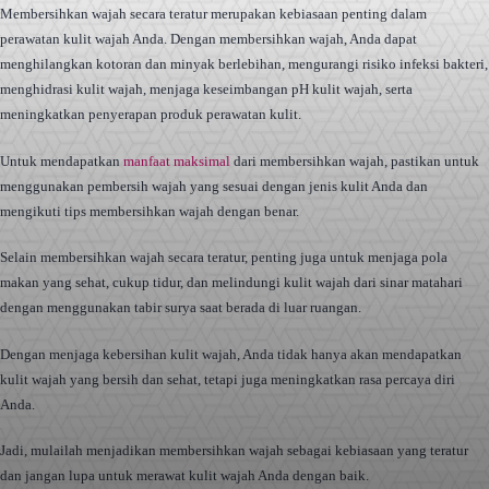
Membersihkan wajah secara teratur merupakan kebiasaan penting dalam
perawatan kulit wajah Anda. Dengan membersihkan wajah, Anda dapat
menghilangkan kotoran dan minyak berlebihan, mengurangi risiko infeksi bakteri,
menghidrasi kulit wajah, menjaga keseimbangan pH kulit wajah, serta
meningkatkan penyerapan produk perawatan kulit.
Untuk mendapatkan
manfaat maksimal
dari membersihkan wajah, pastikan untuk
menggunakan pembersih wajah yang sesuai dengan jenis kulit Anda dan
mengikuti tips membersihkan wajah dengan benar.
Selain membersihkan wajah secara teratur, penting juga untuk menjaga pola
makan yang sehat, cukup tidur, dan melindungi kulit wajah dari sinar matahari
dengan menggunakan tabir surya saat berada di luar ruangan.
Dengan menjaga kebersihan kulit wajah, Anda tidak hanya akan mendapatkan
kulit wajah yang bersih dan sehat, tetapi juga meningkatkan rasa percaya diri
Anda.
Jadi, mulailah menjadikan membersihkan wajah sebagai kebiasaan yang teratur
dan jangan lupa untuk merawat kulit wajah Anda dengan baik.