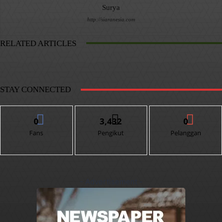
Surya
http://siaranesia.com
RELATED ARTICLES
STAY CONNECTED
0
3,432
0
Fans
Pengikut
Pelanggan
- Advertisement -