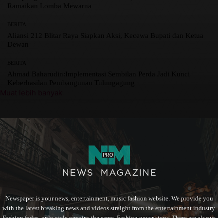
Ramaikan Lomba Mewarna
BERITA
Aliansi 212 Blitar Raya Siapkan Aksi, Kecewa Bupati dan Ketua
Dewan
BERITA
Ahmad Baharudin:Implementasi Sembilan Perda Jadi Kunci
Keberhasilan Pembangunan Tulungagung
Muat lebih banyak
Newspaper is your news, entertainment, music fashion website. We provide you
with the latest breaking news and videos straight from the entertainment industry.
Fashion fades, only style remains the same. Fashion never stops. There are always