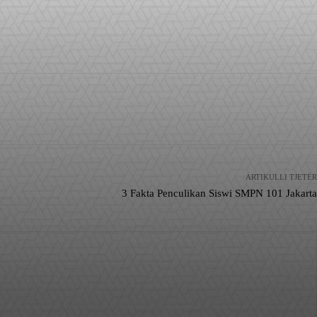
ARTIKULLI TJETËR
3 Fakta Penculikan Siswi SMPN 101 Jakarta