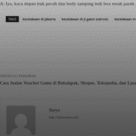
A: Iya, kaca depan truk pecah dan body samping truk box rusak parah.
TAGS
kecelakaan di Jakarta
kecelakaan di jl gatot subroto
kecelakaan t
Facebook
X
Pinterest
Bagikan
ARTIKULLI PARAPRAK
Cara Jualan Voucher Game di Bukalapak, Shopee, Tokopedia, dan Laz
Surya
http://siaranesia.com