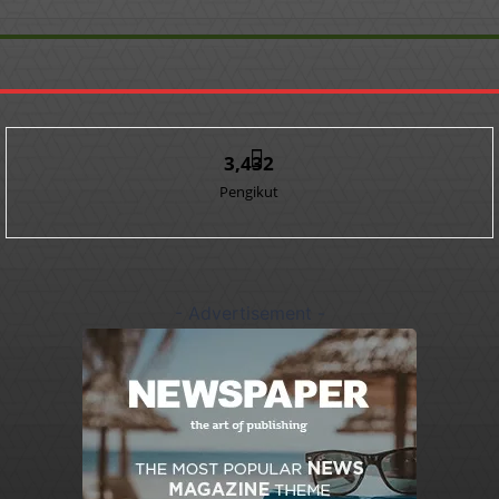
3,432
Pengikut
- Advertisement -