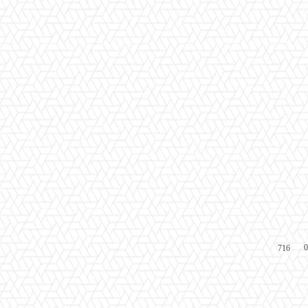
0
716