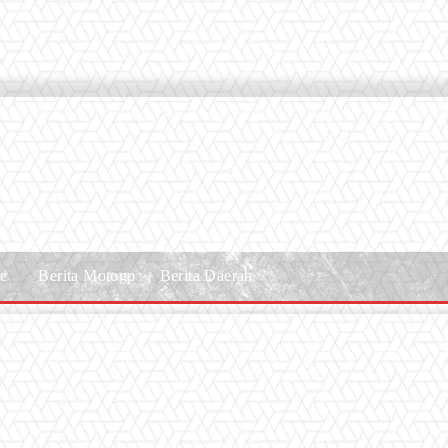
le
Berita Motogp
Berita Daerah