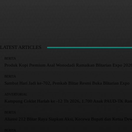
LATEST ARTICLES
BERITA
Produk Kopi Premium Asal Wonodadi Ramaikan Blitarian Expo 202
BERITA
Sambut Hari Jadi ke-702, Pemkab Blitar Resmi Buka Blitarian Expo
ADVERTORIAL
Kampung Coklat Harlah ke -12 Th 2026, 1.700 Anak PAUD-TK R
BERITA
Aliansi 212 Blitar Raya Siapkan Aksi, Kecewa Bupati dan Ketua De
BERITA