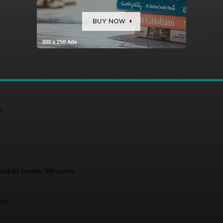
6
amaikan Lomba Mewarna
wan