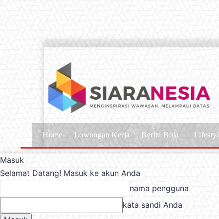
Home
Lowongan Kerja
Berita Bola
Lifesty
Masuk
Selamat Datang! Masuk ke akun Anda
nama pengguna
kata sandi Anda