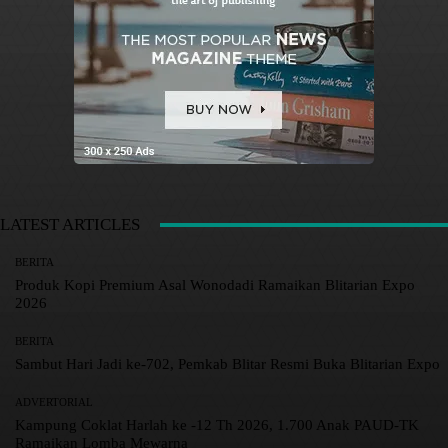
LATEST ARTICLES
BERITA
Produk Kopi Premium Asal Wonodadi Ramaikan Blitarian Expo
2026
BERITA
Sambut Hari Jadi ke-702, Pemkab Blitar Resmi Buka Blitarian Expo
ADVERTORIAL
Kampung Coklat Harlah ke -12 Th 2026, 1.700 Anak PAUD-TK
Ramaikan Lomba Mewarna