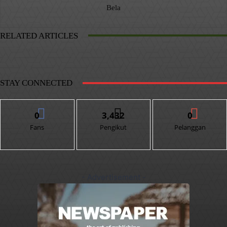
Bela
RELATED ARTICLES
STAY CONNECTED
0
3,432
0
Fans
Pengikut
Pelanggan
- Advertisement -