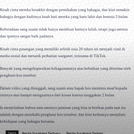
Kisah cinta mereka berakhir dengan pernikahan yang bahagia, dan kini semakin
bahagia dengan hadirnya buah hati mereka yang baru lahir dan berusia 3 bulan.
Keberadaan sang suami tidak hanya membuat hatinya luluh, tetapi juga mertua
dan iparnya sangat baik padanya.
Kisah cinta pasangan yang memiliki selisih usia 20 tahun ini menjadi viral di
media sosial dan menarik perhatian warganet, terutama di TikTok.
Banyak yang mengekspresikan kekagumannya atas kebaikan yang diterima oleh
penghuni kos tersebut.
Dalam video yang diunggah, sang suami atau bapak kos meminta maaf kepada
istrinya atas hampir mengusirnya dari kosan karena tunggakan 2 bulan.
Ia menjelaskan bahwa satu-satunya jaminan yang bisa ia berikan pada saat itu
adalah dengan menikahi penghuni kos tersebut, dan kini keduanya menjalani
kehidupan yang bahagia bersama.
TAGS
Berita Surabaya Terbaru
Berita Surabaya Terkini