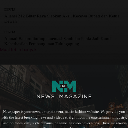
BERITA
Aliansi 212 Blitar Raya Siapkan Aksi, Kecewa Bupati dan Ketua
Dewan
BERITA
Ahmad Baharudin:Implementasi Sembilan Perda Jadi Kunci
Keberhasilan Pembangunan Tulungagung
Muat lebih banyak
Newspaper is your news, entertainment, music fashion website. We provide you
with the latest breaking news and videos straight from the entertainment industry.
Fashion fades, only style remains the same. Fashion never stops. There are always