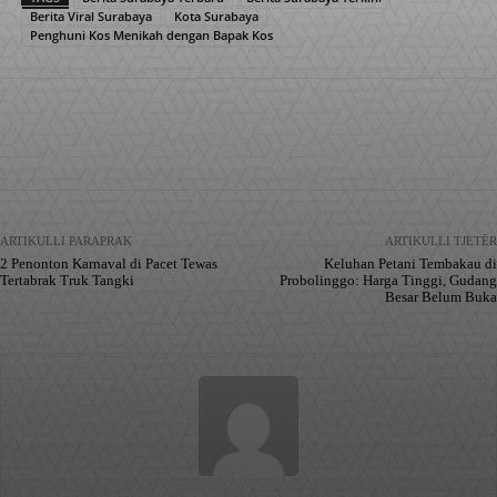
Berita Viral Surabaya
Kota Surabaya
Penghuni Kos Menikah dengan Bapak Kos
Facebook
X
Pinterest
WhatsApp
ARTIKULLI PARAPRAK
ARTIKULLI TJETËR
2 Penonton Karnaval di Pacet Tewas
Keluhan Petani Tembakau di
Tertabrak Truk Tangki
Probolinggo: Harga Tinggi, Gudang
Besar Belum Buka