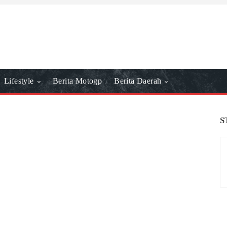
Lifestyle
Berita Motogp
Berita Daerah
S