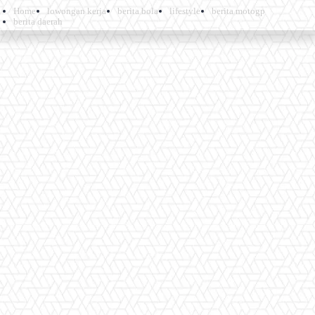
Home
lowongan kerja
berita bola
lifestyle
berita motogp
berita daerah