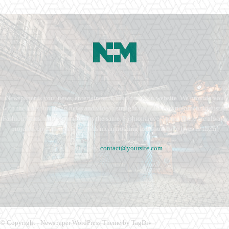
Newspaper is your news, entertainment, music fashion website. We provide you
with the latest breaking news and videos straight from the entertainment industry.
Fashion fades, only style remains the same. Fashion never stops. There are always
projects, opportunities. Clothes mean nothing until someone lives in them.
Contact us:
contact@yoursite.com
© Copyright - Newspaper WordPress Theme by TagDiv