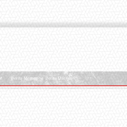
le
Berita Motogp
Berita Daerah