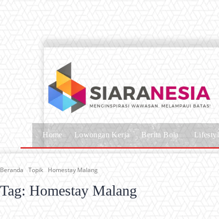
Home
Lowongan Kerja
Berita Bola
Lifesty
Beranda
Topik
Homestay Malang
Tag:
Homestay Malang