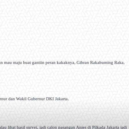
atan mau maju buat gantiin peran kakaknya, Gibran Rakabuming Raka,
rnur dan Wakil Gubernur DKI Jakarta.
u lihat hasil survei, jadi calon pasangan Anies di Pilkada Jakarta jadi