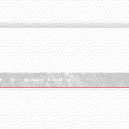
le
Berita Motogp
Berita Daerah