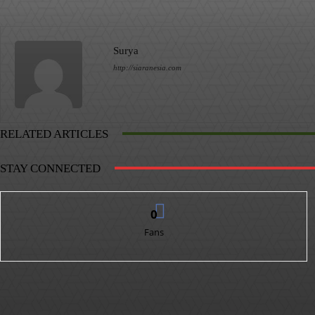
Surya
http://siaranesia.com
RELATED ARTICLES
STAY CONNECTED
0
Fans