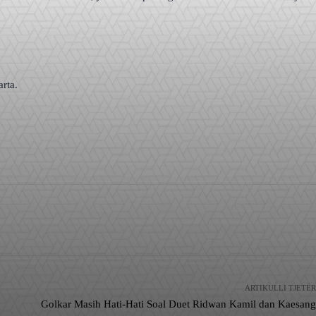
rta.
ARTIKULLI TJETËR
Golkar Masih Hati-Hati Soal Duet Ridwan Kamil dan Kaesang