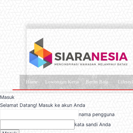
Home
Lowongan Kerja
Berita Bola
Lifesty
Masuk
Selamat Datang! Masuk ke akun Anda
nama pengguna
kata sandi Anda