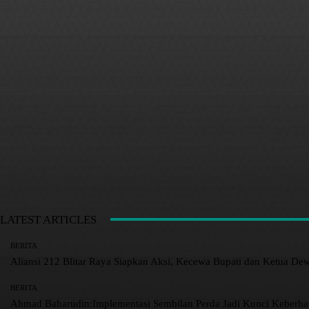
LATEST ARTICLES
BERITA
Aliansi 212 Blitar Raya Siapkan Aksi, Kecewa Bupati dan Ketua De
BERITA
Ahmad Baharudin:Implementasi Sembilan Perda Jadi Kunci Keberh