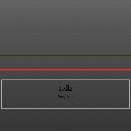
3,432
Pengikut
- Advertisement -