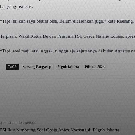
hal yang realistis.
“Tapi, ini kan saya belum bisa. Belum dicalonkan juga,” kata Kaesang.
Terpisah, Wakil Ketua Dewan Pembina PSI, Grace Natalie Louisa, apres
“Tapi, soal maju atau nggak, tunggu aja kejutannya di bulan Agustus na
TAGS
Kaesang Pangarep
Pilgub Jakarta
Pilkada 2024
Facebook
X
Pinterest
Bagikan
ARTIKULLI PARAPRAK
PSI Ikut Nimbrung Soal Gosip Anies-Kaesang di Pilgub Jakarta