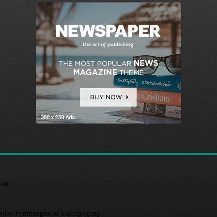
wan
asilan Pembangunan Tulungagung