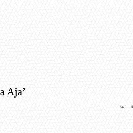
a Aja’
0
540