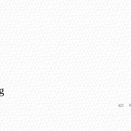
g
0
423