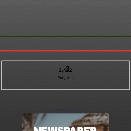
3,432
Pengikut
- Advertisement -