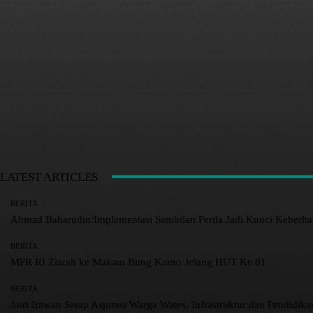
LATEST ARTICLES
BERITA
Ahmad Baharudin:Implementasi Sembilan Perda Jadi Kunci Keberh
BERITA
MPR RI Ziarah ke Makam Bung Karno Jelang HUT Ke 81
BERITA
Jairi Irawan Serap Aspirasi Warga Wates, Infrastruktur dan Pendidikan