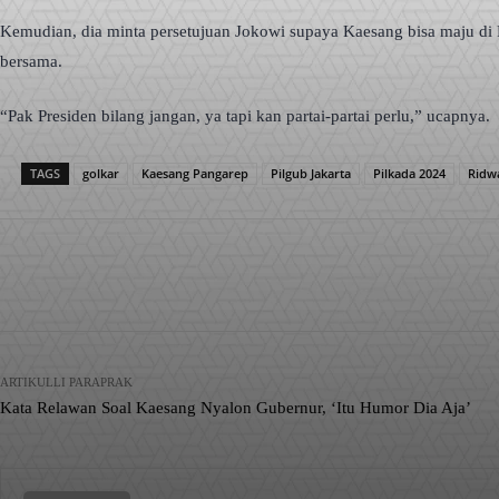
Kemudian, dia minta persetujuan Jokowi supaya Kaesang bisa maju di P
bersama.
“Pak Presiden bilang jangan, ya tapi kan partai-partai perlu,” ucapnya.
TAGS
golkar
Kaesang Pangarep
Pilgub Jakarta
Pilkada 2024
Ridw
Facebook
X
Pinterest
Bagikan
ARTIKULLI PARAPRAK
Kata Relawan Soal Kaesang Nyalon Gubernur, ‘Itu Humor Dia Aja’