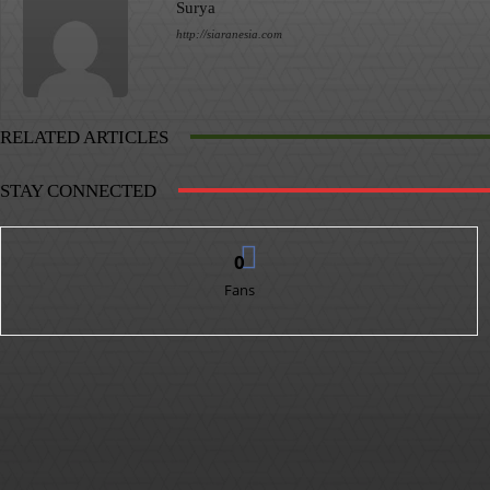
Surya
http://siaranesia.com
RELATED ARTICLES
STAY CONNECTED
0
Fans