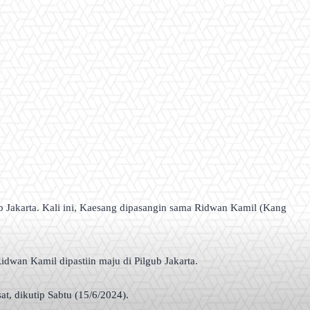
b Jakarta. Kali ini, Kaesang dipasangin sama Ridwan Kamil (Kang
idwan Kamil dipastiin maju di Pilgub Jakarta.
at, dikutip Sabtu (15/6/2024).