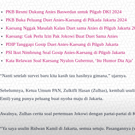
PKB Resmi Dukung Anies Baswedan untuk Pilgub DKI 2024
PKB Buka Peluang Duet Anies-Kaesang di Pilkada Jakarta 2024
Kaesang Nggak Masalah Kalau Duet sama Anies di Pilgub Jakarta 
Kaesang: Gak Perlu Izin Pak Jokowi Buat Duet Sama Anies
PDIP Tanggapi Gosip Duet Anies-Kaesang di Pilgub Jakarta
PSI Ikut Nimbrung Soal Gosip Anies-Kaesang di Pilgub Jakarta
Kata Relawan Soal Kaesang Nyalon Gubernur, ‘Itu Humor Dia Aja’
“Nanti setelah survei baru kita kasih tau hasilnya gimana,” ujarnya.
Sebelumnya, Ketua Umum PAN, Zulkifli Hasan (Zulhas), kembali usulin
Emil) yang punya peluang buat nyoba maju di Jakarta.
Awalnya, Zulhas cerita soal pertemuan Jokowi dengan partai-partai di 
“Ya saya usulin Ridwan Kamil di Jakarta, semua setuju. Pasangannya (w