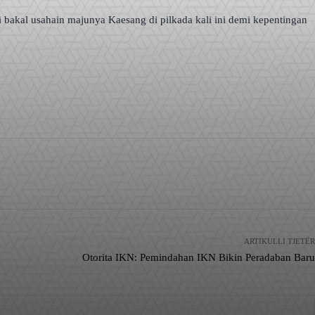
 bakal usahain majunya Kaesang di pilkada kali ini demi kepentingan
ARTIKULLI TJETËR
Otorita IKN: Pemindahan IKN Bikin Peradaban Baru