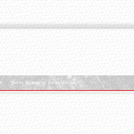
le
Berita Motogp
Berita Daerah