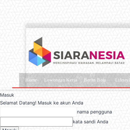
Home
Lowongan Kerja
Berita Bola
Lifesty
Masuk
Selamat Datang! Masuk ke akun Anda
nama pengguna
kata sandi Anda