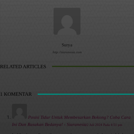
Surya
http://siaranesia.com
RELATED ARTICLES
1 KOMENTAR
Posisi Tidur Untuk Membesarkan Bokong? Coba Cara
Ini Dan Rasakan Bedanya! - Siaranesia
2 Juli 2024 Pada 4:51 pm