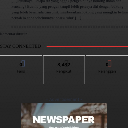
[…] Surabaya – Siapa sih yang nggak pengen punya bokong indah dan
kencang? Buat lo yang pengen tampil lebih percaya diri dengan bokong
yang lebih besar, ada cara unik membesarkan bokong yang mungkin belum
pernah lo coba sebelumnya: posisi tidur! […]
Komentar ditutup.
STAY CONNECTED
0
3,432
0
Fans
Pengikut
Pelanggan
- Advertisement -