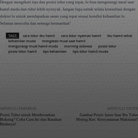
Dengan mengikuti tips dan posisi tidur yang tepat, lo bisa mengurangi mual saat
hamil muda dan tidur lebih nyenyak. Jangan lupa untuk selalu konsultasi dengan
dokter lo untuk mendapatkan saran yang tepat sesuai kondisi kehamilan lo.
Selamat mencoba dan semoga bermanfaat!
TAGS
cara tidur ibu hamil
cara tidur nyaman hamil
ibu hamil sehat
kehamilan muda
mengatasi mual saat hamil
mengurangi mual hamil muda
morning sickness
posisi tidur
posisi tidur hamil
tips kehamilan
tips tidur hamil muda
Facebook
X
Pinterest
WhatsApp
ARTIKULLI PARAPRAK
ARTIKULLI TJETËR
Posisi Tidur untuk Membesarkan
Gambar Posisi Janin Saat Ibu Tidur
Bokong? Coba Cara Ini dan Rasakan
Miring Kiri: Kenyamanan Maksimal!
Bedanya!