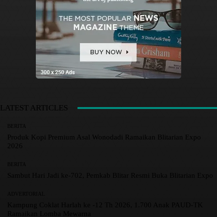
LATEST ARTICLES
BERITA
Produk Kopi Premium Asal Wonodadi Ramaikan Blitarian Expo
2026
BERITA
Sambut Hari Jadi ke-702, Pemkab Blitar Resmi Buka Blitarian Expo
ADVERTORIAL
Kampung Coklat Harlah ke -12 Th 2026, 1.700 Anak PAUD-TK
Ramaikan Lomba Mewarna