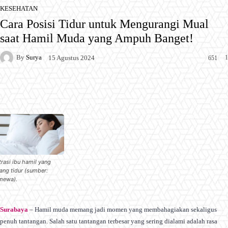
KESEHATAN
Cara Posisi Tidur untuk Mengurangi Mual
saat Hamil Muda yang Ampuh Banget!
By
Surya
1
15 Agustus 2024
651
Facebook
X
Pinterest
WhatsApp
trasi ibu hamil yang
ang tidur (sumber:
imewa).
Surabaya
– Hamil muda memang jadi momen yang membahagiakan sekaligus
penuh tantangan. Salah satu tantangan terbesar yang sering dialami adalah rasa