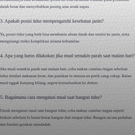
darah besar dan menyebabkan pusing atau sesak napas.
3. Apakah posisi tidur mempengaruhi kesehatan janin?
Ya, posisi tidur yang baik bisa membantu aliran darah dan nutrisi ke janin, serta
mengurangi risiko komplikasi selama kehamilan.
4. Apa yang harus dilakukan jika mual semakin parah saat malam hari?
Jika mual semakin parah saat malam hari, coba makan camilan ringan sebelum
tidur, hindari makanan berat, dan pastikan lo minum air putih yang cukup. Kalau
mual nggak kunjung hilang, segera konsultasikan ke dokter.
5. Bagaimana cara mengatasi mual saat bangun tidur?
Untuk mengatasi mual saat bangun tidur, coba makan camilan ringan seperti
biskuit sebelum lo benar-benar bangun dari tempat tidur. Bangun secara perlahan
dan hindari gerakan mendadak.