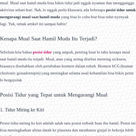
mual. Mual saat hamil muda bisa bikin tidur jadi nggak nyaman dan mengganggu
aktivitas sehari-hari. Nah, lo nggak perlu khawatir, ada beberapa
posisi tidur untuk
mengurangi mual saat hamil muda
yang bisa lo coba biar bisa tidur nyenyak
lagi. Yuk, simak artikel ini sampai habis!
Kenapa Mual Saat Hamil Muda Itu Terjadi?
Sebelum kita bahas
posisi tidur
yang ampuh, penting buat lo tahu kenapa mual
saat hamil muda itu terjadi. Mual, atau yang sering disebut morning sickness,
biasanya disebabkan oleh perubahan hormon dalam tubuh. Hormon hCG (human
chorionic gonadotropin) yang meningkat selama awal kehamilan bisa bikin perut
lo bergejolak.
Posisi Tidur yang Tepat untuk Mengurangi Mual
1. Tidur Miring ke Kiri
Posisi tidur miring ke kiri adalah salah satu posisi terbaik buat ibu hamil. Posisi ini
bisa meningkatkan aliran darah ke plasenta dan membantu ginjal lo bekerja lebih