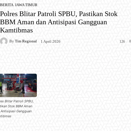
BERITA
JAWA TIMUR
Polres Blitar Patroli SPBU, Pastikan Stok
BBM Aman dan Antisipasi Gangguan
Kamtibmas
By
Tim Regional
0
1 April 2026
126
Facebook
X
Pinterest
WhatsApp
es Blitar Patroli SPBU,
tikan Stok BBM Aman
 Antisipasi Gangguan
tibmas