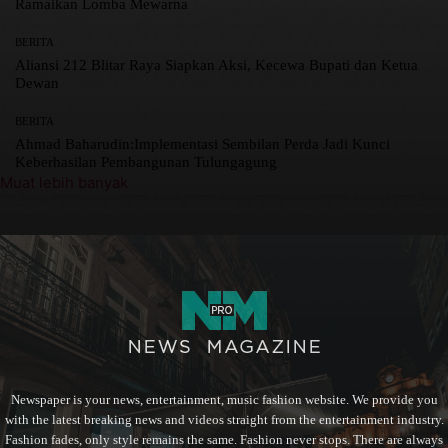
Ramaikan Lomba Mewarna
BERITA
Aliansi 212 Blitar Raya Siapkan Aksi, Kecewa Bupati dan Ketua
Dewan
BERITA
Ahmad Baharudin:Implementasi Sembilan Perda Jadi Kunci
Keberhasilan Pembangunan Tulungagung
Muat lebih banyak
Newspaper is your news, entertainment, music fashion website. We provide you
with the latest breaking news and videos straight from the entertainment industry.
Fashion fades, only style remains the same. Fashion never stops. There are always