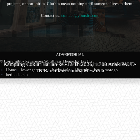
projects, opportunities. Clothes mean nothing until someone lives in them.
Contact us:
contact@yoursite.com
ADVERTORIAL
BERITA
BERITA
© Copyright - Newspaper WordPress Theme by TagDiv
Kampung Coklat Harlah ke -12 Th 2026, 1.700 Anak PAUD-
Produk Kopi Premium Asal Wonodadi Ramaikan Blitarian
Sambut Hari Jadi ke-702, Pemkab Blitar Resmi Buka
Home
lowongan kerja
berita bola
lifestyle
berita motogp
TK Ramaikan Lomba Mewarna
Blitarian Expo
Expo 2026
berita daerah