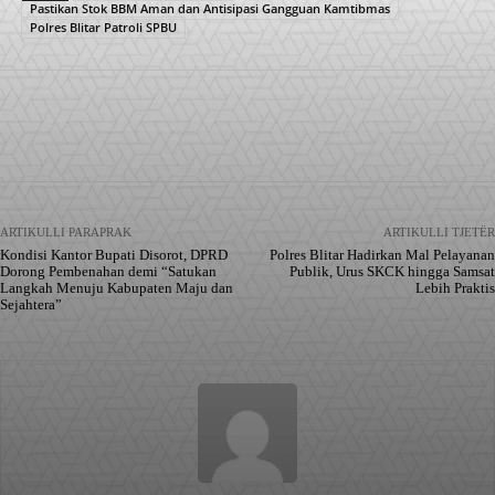
Pastikan Stok BBM Aman dan Antisipasi Gangguan Kamtibmas
Polres Blitar Patroli SPBU
Facebook
X
Pinterest
WhatsApp
ARTIKULLI PARAPRAK
ARTIKULLI TJETËR
Kondisi Kantor Bupati Disorot, DPRD
Polres Blitar Hadirkan Mal Pelayanan
Dorong Pembenahan demi “Satukan
Publik, Urus SKCK hingga Samsat
Langkah Menuju Kabupaten Maju dan
Lebih Praktis
Sejahtera”