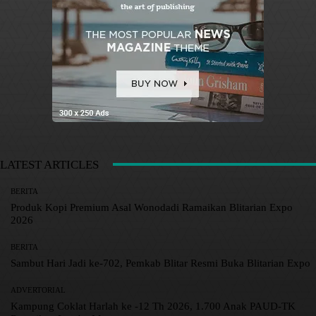
LATEST ARTICLES
BERITA
Produk Kopi Premium Asal Wonodadi Ramaikan Blitarian Expo
2026
BERITA
Sambut Hari Jadi ke-702, Pemkab Blitar Resmi Buka Blitarian Expo
ADVERTORIAL
Kampung Coklat Harlah ke -12 Th 2026, 1.700 Anak PAUD-TK