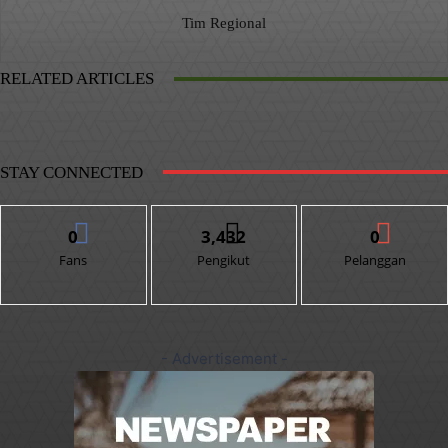
Tim Regional
RELATED ARTICLES
STAY CONNECTED
0
3,432
0
Fans
Pengikut
Pelanggan
- Advertisement -