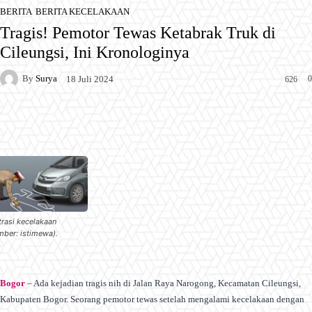
BERITA
BERITA KECELAKAAN
Tragis! Pemotor Tewas Ketabrak Truk di
Cileungsi, Ini Kronologinya
By
Surya
0
18 Juli 2024
626
Facebook
X
Pinterest
WhatsApp
strasi kecelakaan
mber: istimewa).
Bogor
– Ada kejadian tragis nih di Jalan Raya Narogong, Kecamatan Cileungsi,
Kabupaten Bogor. Seorang pemotor tewas setelah mengalami kecelakaan dengan