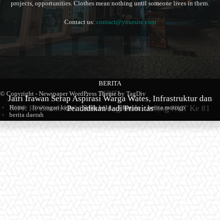
projects, opportunities. Clothes mean nothing until someone lives in them.
Contact us:
contact@yoursite.com
BERITA
BERITA
BERITA
© Copyright - Newspaper WordPress Theme by TagDiv
Ahmad Baharudin:Implementasi Sembilan Perda Jadi Kunci
Jairi Irawan Serap Aspirasi Warga Wates, Infrastruktur dan
MPR RI Ziarah ke Makam Bung Karno Jelang HUT Ke 81
Keberhasilan Pembangunan Tulungagung
Pendidikan Jadi Prioritas
Home
lowongan kerja
berita bola
lifestyle
berita motogp
berita daerah