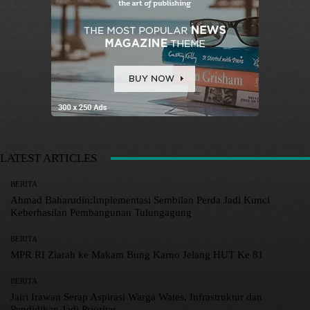
LATEST ARTICLES
BERITA
Ahmad Baharudin:Implementasi Sembilan Perda Jadi Kunci
Keberhasilan Pembangunan Tulungagung
BERITA
MPR RI Ziarah ke Makam Bung Karno Jelang HUT Ke 81
BERITA
Jairi Irawan Serap Aspirasi Warga Wates, Infrastruktur dan
Pendidikan Jadi Prioritas