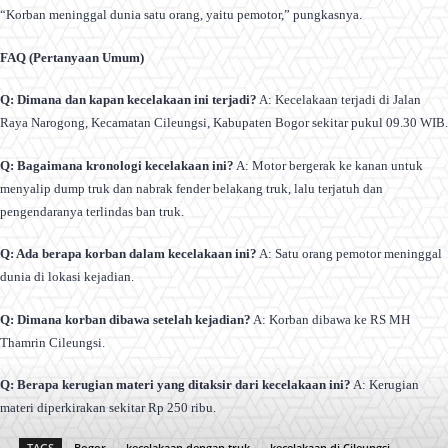
“Korban meninggal dunia satu orang, yaitu pemotor,” pungkasnya.
FAQ (Pertanyaan Umum)
Q: Dimana dan kapan kecelakaan ini terjadi?
A: Kecelakaan terjadi di Jalan
Raya Narogong, Kecamatan Cileungsi, Kabupaten Bogor sekitar pukul 09.30 WIB.
Q: Bagaimana kronologi kecelakaan ini?
A: Motor bergerak ke kanan untuk
menyalip dump truk dan nabrak fender belakang truk, lalu terjatuh dan
pengendaranya terlindas ban truk.
Q: Ada berapa korban dalam kecelakaan ini?
A: Satu orang pemotor meninggal
dunia di lokasi kejadian.
Q: Dimana korban dibawa setelah kejadian?
A: Korban dibawa ke RS MH
Thamrin Cileungsi.
Q: Berapa kerugian materi yang ditaksir dari kecelakaan ini?
A: Kerugian
materi diperkirakan sekitar Rp 250 ribu.
TAGS
Bogor
kecelakaan dengan truk
kecelakaan di Cileungsi