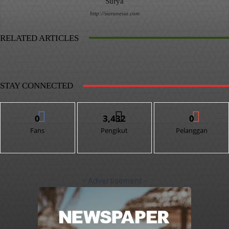
Surya
http://siaranesia.com
RELATED ARTICLES
STAY CONNECTED
0
3,432
0
Fans
Pengikut
Pelanggan
- Advertisement -