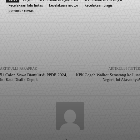
kecelakaan lalu lintas
kecelakaan motor
kecelakaan tragis
pemotor tewas
Facebook
X
Pinterest
WhatsApp
ARTIKULLI PARAPRAK
ARTIKULLI TJETËR
51 Calon Siswa Dianulir di PPDB 2024,
KPK Cegah Walkot Semarang ke Luar
Ini Kata Disdik Depok
Negeri, Ini Alasannya!