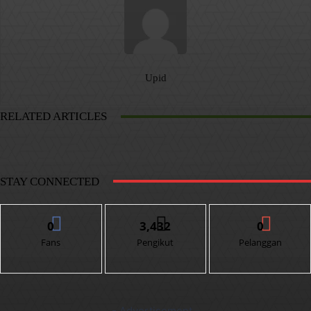
Upid
RELATED ARTICLES
STAY CONNECTED
0
3,432
0
Fans
Pengikut
Pelanggan
- Advertisement -