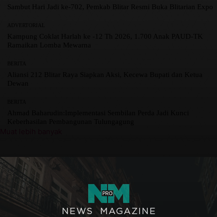
Sambut Hari Jadi ke-702, Pemkab Blitar Resmi Buka Blitarian Expo
ADVERTORIAL
Kampung Coklat Harlah ke -12 Th 2026, 1.700 Anak PAUD-TK
Ramaikan Lomba Mewarna
BERITA
Aliansi 212 Blitar Raya Siapkan Aksi, Kecewa Bupati dan Ketua
Dewan
BERITA
Ahmad Baharudin:Implementasi Sembilan Perda Jadi Kunci
Keberhasilan Pembangunan Tulungagung
Muat lebih banyak