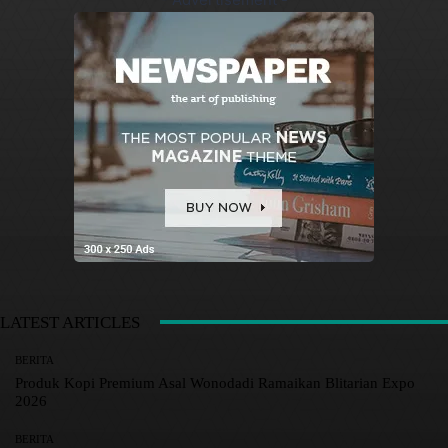
LATEST ARTICLES
BERITA
Produk Kopi Premium Asal Wonodadi Ramaikan Blitarian Expo
2026
BERITA