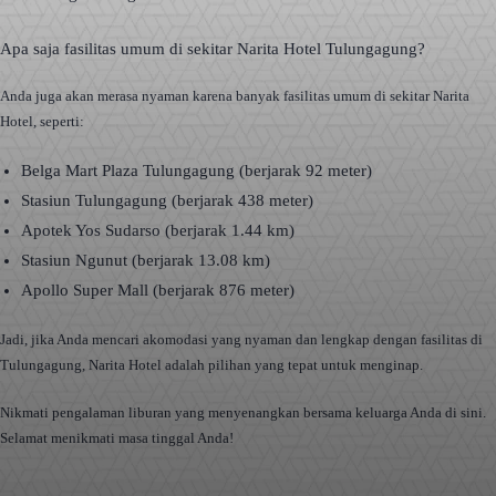
Apa saja fasilitas umum di sekitar Narita Hotel Tulungagung?
Anda juga akan merasa nyaman karena banyak fasilitas umum di sekitar Narita
Hotel, seperti:
Belga Mart Plaza Tulungagung (berjarak 92 meter)
Stasiun Tulungagung (berjarak 438 meter)
Apotek Yos Sudarso (berjarak 1.44 km)
Stasiun Ngunut (berjarak 13.08 km)
Apollo Super Mall (berjarak 876 meter)
Jadi, jika Anda mencari akomodasi yang nyaman dan lengkap dengan fasilitas di
Tulungagung, Narita Hotel adalah pilihan yang tepat untuk menginap.
Nikmati pengalaman liburan yang menyenangkan bersama keluarga Anda di sini.
Selamat menikmati masa tinggal Anda!