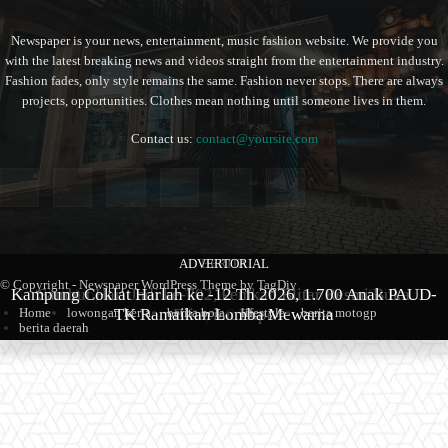
Newspaper is your news, entertainment, music fashion website. We provide you
with the latest breaking news and videos straight from the entertainment industry.
Fashion fades, only style remains the same. Fashion never stops. There are always
projects, opportunities. Clothes mean nothing until someone lives in them.
Contact us:
contact@yoursite.com
ADVERTORIAL
BERITA
BERITA
© Copyright - Newspaper WordPress Theme by TagDiv
Kampung Coklat Harlah ke -12 Th 2026, 1.700 Anak PAUD-
Produk Kopi Premium Asal Wonodadi Ramaikan Blitarian
Sambut Hari Jadi ke-702, Pemkab Blitar Resmi Buka
Home
lowongan kerja
berita bola
lifestyle
berita motogp
TK Ramaikan Lomba Mewarna
Blitarian Expo
Expo 2026
berita daerah