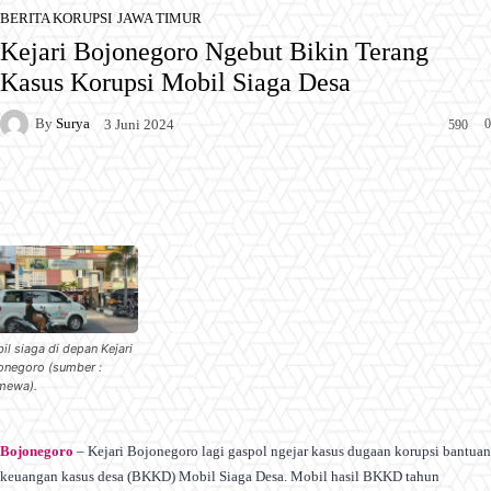
BERITA KORUPSI
JAWA TIMUR
Kejari Bojonegoro Ngebut Bikin Terang
Kasus Korupsi Mobil Siaga Desa
By
Surya
0
3 Juni 2024
590
Facebook
X
Pinterest
WhatsApp
il siaga di depan Kejari
onegoro (sumber :
imewa).
Bojonegoro
– Kejari Bojonegoro lagi gaspol ngejar kasus dugaan korupsi bantuan
keuangan kasus desa (BKKD) Mobil Siaga Desa. Mobil hasil BKKD tahun