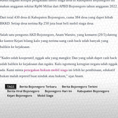
Kasus dugaan korupsi pengadaan mobil siaga desa di Kabupaten Bojonegoro ini
makan anggaran sekitar Rp96 Miliar dari APBD Bojonegoro tahun anggaran 2022.
Dari total 430 desa di Kabupaten Bojonegoro, cuma 384 desa yang dapet hibah
BKKD. Setiap desa nerima Rp 250 juta buat beli mobil siaga desa.
Salah satu pengurus AKD Bojonegoro, Anam Warsito, yang kemaren (29/5) dateng
ke kantor Kejari bilang kalo yang nerima uang cash back udah banyak yang
balikin ke kejaksaan.
“Kades udah kooperatif, nggak ada yang mangkir. Dan yang udah dapet cash back
udah balikin ke kejaksaan dan ngaku. Kalo ngomong kerugian negara udah nggak
ada. Kami minta
penegakan hukum mobil siaga
ini lebih ke pembinaan, edukatif
bukan malah represif buat nindak atau hukum,” ujar Anam.
TAGS
Berita Bojonegoro Terbaru
Berita Bojonegoro Terkini
Berita Viral Bojonegoro
Bojonegoro Hari Ini
Kabupaten Bojonegoro
Kejari Bojonegoro
Mobil Siaga