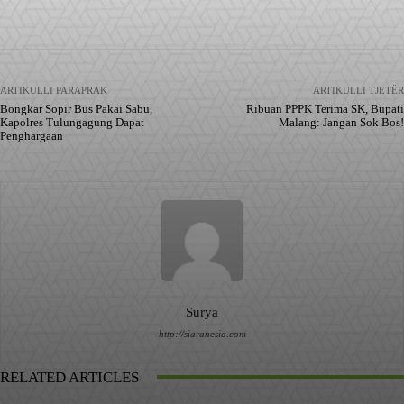
Facebook
X
Pinterest
WhatsApp
ARTIKULLI PARAPRAK
ARTIKULLI TJETËR
Bongkar Sopir Bus Pakai Sabu,
Ribuan PPPK Terima SK, Bupati
Kapolres Tulungagung Dapat
Malang: Jangan Sok Bos!
Penghargaan
Surya
http://siaranesia.com
RELATED ARTICLES