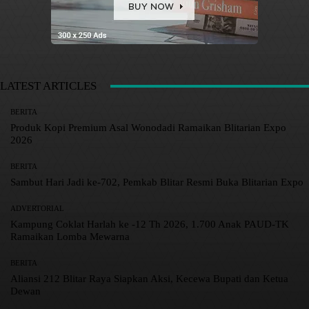
LATEST ARTICLES
BERITA
Produk Kopi Premium Asal Wonodadi Ramaikan Blitarian Expo
2026
BERITA
Sambut Hari Jadi ke-702, Pemkab Blitar Resmi Buka Blitarian Expo
ADVERTORIAL
Kampung Coklat Harlah ke -12 Th 2026, 1.700 Anak PAUD-TK
Ramaikan Lomba Mewarna
BERITA
Aliansi 212 Blitar Raya Siapkan Aksi, Kecewa Bupati dan Ketua
Dewan