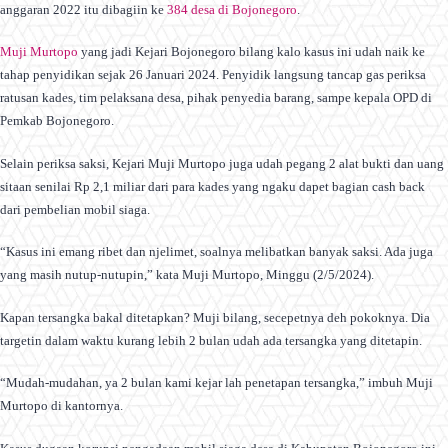
anggaran 2022 itu dibagiin ke
384 desa di Bojonegoro
.
Muji Murtopo
yang jadi Kejari Bojonegoro bilang kalo kasus ini udah naik ke
tahap penyidikan sejak 26 Januari 2024. Penyidik langsung tancap gas periksa
ratusan kades, tim pelaksana desa, pihak penyedia barang, sampe kepala OPD di
Pemkab Bojonegoro.
Selain periksa saksi, Kejari Muji Murtopo juga udah pegang 2 alat bukti dan uang
sitaan senilai Rp 2,1 miliar dari para kades yang ngaku dapet bagian cash back
dari pembelian mobil siaga.
“Kasus ini emang ribet dan njelimet, soalnya melibatkan banyak saksi. Ada juga
yang masih nutup-nutupin,” kata Muji Murtopo, Minggu (2/5/2024).
Kapan tersangka bakal ditetapkan? Muji bilang, secepetnya deh pokoknya. Dia
targetin dalam waktu kurang lebih 2 bulan udah ada tersangka yang ditetapin.
“Mudah-mudahan, ya 2 bulan kami kejar lah penetapan tersangka,” imbuh Muji
Murtopo di kantornya.