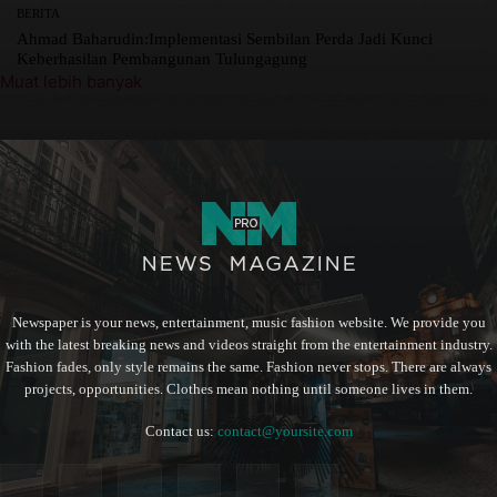
BERITA
Ahmad Baharudin:Implementasi Sembilan Perda Jadi Kunci
Keberhasilan Pembangunan Tulungagung
Muat lebih banyak
Newspaper is your news, entertainment, music fashion website. We provide you
with the latest breaking news and videos straight from the entertainment industry.
Fashion fades, only style remains the same. Fashion never stops. There are always
projects, opportunities. Clothes mean nothing until someone lives in them.
Contact us:
contact@yoursite.com