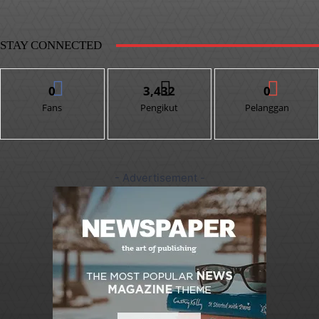
STAY CONNECTED
0
3,432
0
Fans
Pengikut
Pelanggan
- Advertisement -