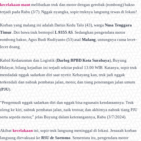
kecelakaan maut
melibatkan truk dan motor dengan gerobak (rombong) bakso
terjadi pada Rabu (3/7). Nggak nyangka, sopir truknya langsung tewas di lokasi!
Korban yang malang ini adalah Darius Kedu Talo (43), warga
Nusa Tenggara
Timur
. Doi bawa truk bernopol
L 9355 AS
. Sedangkan pengendara motor
rombong bakso, Agus Budi Rudiyanto (53) asal
Malang
, untungnya cuma lecet-
lecet doang.
Kabid Kedaruratan dan Logistik (
Darlog BPBD Kota Surabaya
), Buyung
Hidayat, bilang kejadian ini terjadi sekitar pukul 13.00 WIB. Katanya, sopir truk
mendadak nggak sadarkan diri saat nyetir. Kebayang kan, truk jadi nggak
terkendali dan nabrak pembatas jalan, motor, dan tiang penerangan jalan umum
(
PJU
).
“Pengemudi nggak sadarkan diri dan nggak bisa nguasain kendaraannya. Truk
oleng ke kiri, nabrak pembatas jalan, naik trotoar, dan akhirnya nabrak tiang PJU
serta sepeda motor,” jelas Buyung dalam keterangannya, Rabu (3/7/2024).
Akibat
kecelakaan
ini, sopir truk langsung meninggal di lokasi. Jenazah korban
langsung dievakuasi ke
RSU dr Soetomo
. Sementara itu, pengendara motor