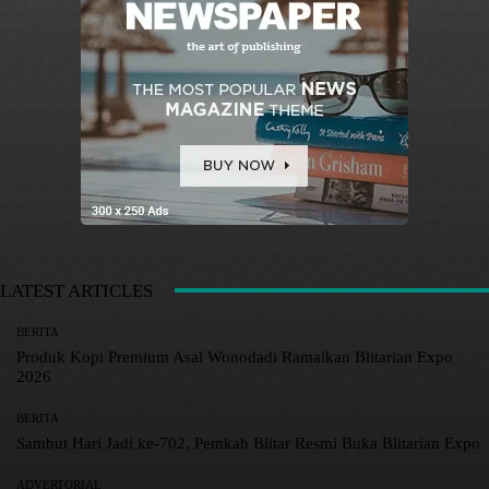
LATEST ARTICLES
BERITA
Produk Kopi Premium Asal Wonodadi Ramaikan Blitarian Expo
2026
BERITA
Sambut Hari Jadi ke-702, Pemkab Blitar Resmi Buka Blitarian Expo
ADVERTORIAL