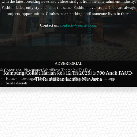
with the latest breaking news and videos straight from the entertainment industry.
Fashion fades, only style remains the same. Fashion never stops. There are always
projects, opportunities. Clothes mean nothing until someone lives in them.
Contact us:
contact@yoursite.com
ADVERTORIAL
BERITA
BERITA
© Copyright - Newspaper WordPress Theme by TagDiv
Kampung Coklat Harlah ke -12 Th 2026, 1.700 Anak PAUD-
Produk Kopi Premium Asal Wonodadi Ramaikan Blitarian
Sambut Hari Jadi ke-702, Pemkab Blitar Resmi Buka
Home
lowongan kerja
berita bola
lifestyle
berita motogp
TK Ramaikan Lomba Mewarna
Blitarian Expo
Expo 2026
berita daerah