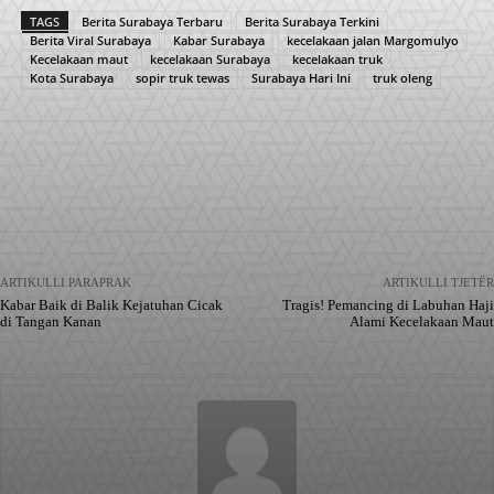
TAGS
Berita Surabaya Terbaru
Berita Surabaya Terkini
Berita Viral Surabaya
Kabar Surabaya
kecelakaan jalan Margomulyo
Kecelakaan maut
kecelakaan Surabaya
kecelakaan truk
Kota Surabaya
sopir truk tewas
Surabaya Hari Ini
truk oleng
Facebook
X
Pinterest
WhatsApp
ARTIKULLI PARAPRAK
ARTIKULLI TJETËR
Kabar Baik di Balik Kejatuhan Cicak
Tragis! Pemancing di Labuhan Haji
di Tangan Kanan
Alami Kecelakaan Maut