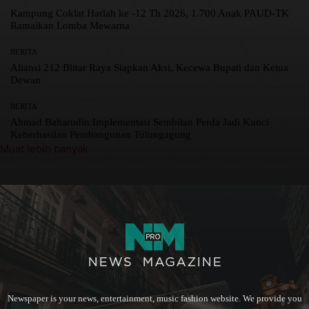
Kampung Coklat Harlah ke -12 Th 2026, 1.700 Anak PAUD-TK
Ramaikan Lomba Mewarna
BERITA
Aliansi 212 Blitar Raya Siapkan Aksi, Kecewa Bupati dan Ketua
Dewan
BERITA
Ahmad Baharudin:Implementasi Sembilan Perda Jadi Kunci
Keberhasilan Pembangunan Tulungagung
Muat lebih banyak
Newspaper is your news, entertainment, music fashion website. We provide you