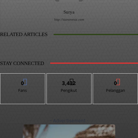
Surya
http://siaranesia.com
RELATED ARTICLES
STAY CONNECTED
0
3,432
0
Fans
Pengikut
Pelanggan
- Advertisement -