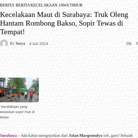
BERITA
BERITA KECELAKAAN
JAWA TIMUR
Kecelakaan Maut di Surabaya: Truk Oleng
Hantam Rombong Bakso, Sopir Tewas di
Tempat!
By
Surya
0
4 Juli 2024
598
Facebook
X
Pinterest
WhatsApp
 kecelakaan yang
ewaskan sopir truk di
abaya
Surabaya
– Ada kabar mengejutkan dari
Jalan Margomulyo
nih, gaes! Sebuah