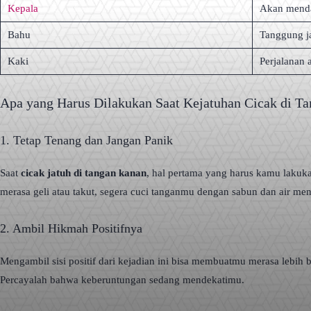
Kepala
Akan menda
Bahu
Tanggung j
Kaki
Perjalanan 
Apa yang Harus Dilakukan Saat Kejatuhan Cicak di T
1. Tetap Tenang dan Jangan Panik
Saat
cicak jatuh di tangan kanan
, hal pertama yang harus kamu lakuk
merasa geli atau takut, segera cuci tanganmu dengan sabun dan air 
2. Ambil Hikmah Positifnya
Mengambil sisi positif dari kejadian ini bisa membuatmu merasa lebih
Percayalah bahwa keberuntungan sedang mendekatimu.