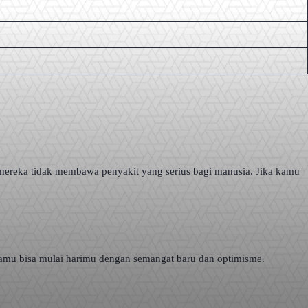
 mereka tidak membawa penyakit yang serius bagi manusia. Jika kamu
i kamu bisa mulai harimu dengan semangat baru dan optimisme.