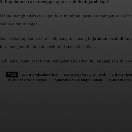
5. Bagaimana cara menjaga agar cicak tidak jatuh lagi?
Untuk menghindari cicak jatuh ke tubuhmu, pastikan ruangan selalu ber
sudut-sudut ruangan.
Nah, sekarang kamu tahu lebih banyak tentang
kejatuhan cicak di ta
bisa mengambil hikmah positif dari setiap kejadian.
Jadi, kalau suatu saat kamu mengalami kejadian ini, anggap saja itu s
TAGS
apa arti kejatuhan cicak
apa artinya kejatuhan cicak
arti cicak jat
kejatuhan cicak di tangan
kejatuhan cicak di tangan kanan
kejatuhan cica
Facebook
X
Pinterest
Bagikan