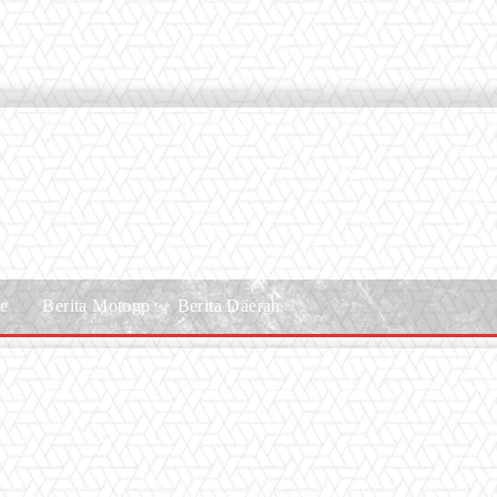
le
Berita Motogp
Berita Daerah