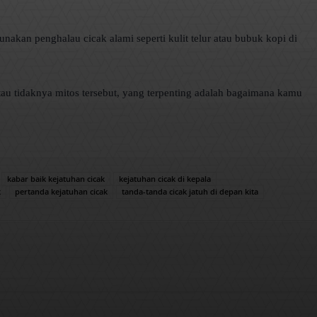
nakan penghalau cicak alami seperti kulit telur atau bubuk kopi di
tau tidaknya mitos tersebut, yang terpenting adalah bagaimana kamu
kabar baik kejatuhan cicak
kejatuhan cicak di kepala
k
pertanda kejatuhan cicak
tanda-tanda cicak jatuh di depan kita