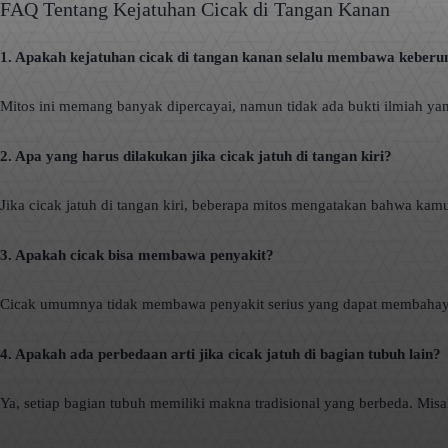
FAQ Tentang Kejatuhan Cicak di Tangan Kanan
1. Apakah kejatuhan cicak di tangan kanan selalu membawa keber
Mitos ini memang banyak dipercayai, namun tidak ada bukti ilmiah y
2. Apa yang harus dilakukan jika cicak jatuh di tangan kiri?
Jika cicak jatuh di tangan kiri, beberapa mitos mengatakan bahwa kam
3. Apakah cicak bisa membawa penyakit?
Cicak umumnya tidak membawa penyakit serius yang dapat membahayak
4. Apakah ada perbedaan arti jika cicak jatuh di bagian tubuh lain?
Ya, setiap bagian tubuh memiliki makna tradisional yang berbeda. Misal