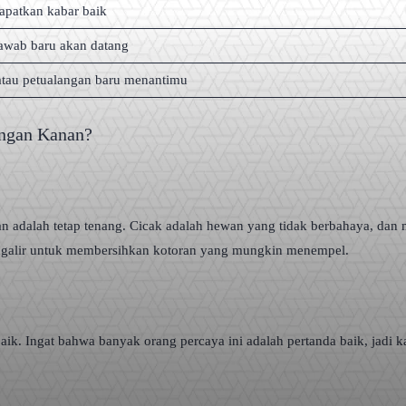
patkan kabar baik
awab baru akan datang
atau petualangan baru menantimu
angan Kanan?
an adalah tetap tenang. Cicak adalah hewan yang tidak berbahaya, dan
mengalir untuk membersihkan kotoran yang mungkin menempel.
 baik. Ingat bahwa banyak orang percaya ini adalah pertanda baik, jad