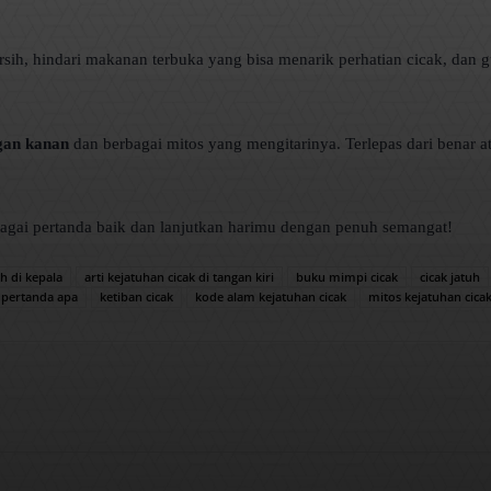
sih, hindari makanan terbuka yang bisa menarik perhatian cicak, dan gu
ngan kanan
dan berbagai mitos yang mengitarinya. Terlepas dari benar a
ebagai pertanda baik dan lanjutkan harimu dengan penuh semangat!
uh di kepala
arti kejatuhan cicak di tangan kiri
buku mimpi cicak
cicak jatuh
k pertanda apa
ketiban cicak
kode alam kejatuhan cicak
mitos kejatuhan cica
WhatsApp