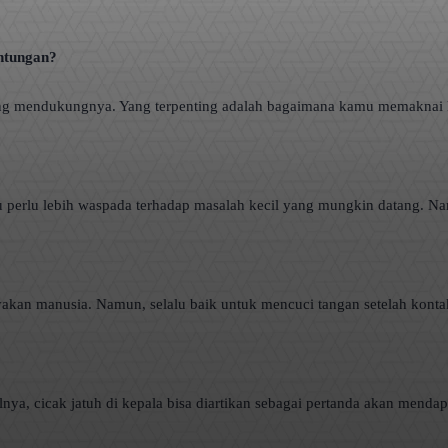
untungan?
ang mendukungnya. Yang terpenting adalah bagaimana kamu memaknai k
u perlu lebih waspada terhadap masalah kecil yang mungkin datang. Nam
an manusia. Namun, selalu baik untuk mencuci tangan setelah konta
nya, cicak jatuh di kepala bisa diartikan sebagai pertanda akan mendap