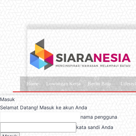
Home
Lowongan Kerja
Berita Bola
Lifesty
Masuk
Selamat Datang! Masuk ke akun Anda
nama pengguna
kata sandi Anda