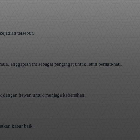
ejadian tersebut.
un, anggaplah ini sebagai pengingat untuk lebih berhati-hati.
k dengan hewan untuk menjaga kebersihan.
atkan kabar baik.