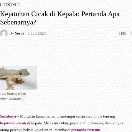
LIFESTYLE
Kejatuhan Cicak di Kepala: Pertanda Apa
Sebenarnya?
By
Surya
1
1 Juli 2024
3195
Facebook
X
Pinterest
WhatsApp
strasi hewan cicak
mber: istimewa).
Surabaya
– Mungkin kamu pernah mendengar cerita atau mitos tentang
kejatuhan cicak
di kepala. Mitos ini cukup populer di Indonesia, dan banyak
orang percaya bahwa kejadian ini membawa
pertanda tertentu
.