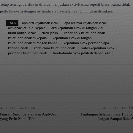
Tetap tenang, bersihkan diri, dan lanjutkan aktivitasmu seperti biasa. Kamu tidak
perlu khawatir dengan pertanda atau kesialan yang mungkin diisukan.
TAGS
apa arti kejatuhan cicak
apa artinya kejatuhan cicak
arti cicak jatuh di kepala
arti kejatuhan cicak di tangan kiri
buku mimpi cicak
cicak jatuh
kabar baik kejatuhan cicak
kejatuhan cicak di kepala
kejatuhan cicak di tangan
kejatuhan cicak di tangan kanan
kejatuhan cicak pertanda apa
ketiban cicak
kode alam kejatuhan cicak
mitos kejatuhan cicak
pertanda kejatuhan cicak
tanda-tanda cicak jatuh di depan kita
Facebook
X
Pinterest
WhatsApp
ARTIKULLI PARAPRAK
ARTIKULLI TJETËR
Puasa 1 Suro: Sejarah dan Asal-Usul
Pantangan Selama Puasa 1 Suro:
yang Perlu Kamu Tahu
Jangan Sampai Salah!