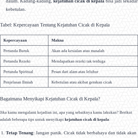
dalam. Kadang-kadang,
kejatuhan cicak di kepala
bisa jadi sekadar
kebetulan.
Tabel: Kepercayaan Tentang Kejatuhan Cicak di Kepala
Kepercayaan
Makna
Pertanda Buruk
Akan ada kesialan atau masalah
Pertanda Rezeki
Mendapatkan rezeki tak terduga
Pertanda Spiritual
Pesan dari alam atau leluhur
Penjelasan Ilmiah
Kebetulan atau akibat gerakan cicak
Bagaimana Menyikapi Kejatuhan Cicak di Kepala?
Jika kamu mengalami kejadian ini, apa yang sebaiknya kamu lakukan? Berikut
adalah beberapa tips untuk menyikapi
kejatuhan cicak di kepala
:
Tetap Tenang
: Jangan panik. Cicak tidak berbahaya dan tidak akan