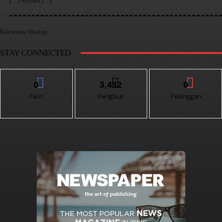
[…] Kepala […]
Komentar ditutup.
STAY CONNECTED
0
3,432
0
Fans
Pengikut
Pelanggan
- Advertisement -