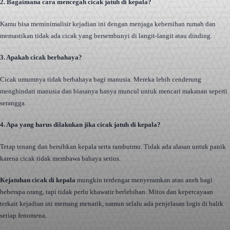
2. Bagaimana cara mencegah cicak jatuh di kepala?
Kamu bisa meminimalisir kejadian ini dengan menjaga kebersihan rumah dan
memastikan tidak ada cicak yang bersembunyi di langit-langit atau dinding.
3. Apakah cicak berbahaya?
Cicak umumnya tidak berbahaya bagi manusia. Mereka lebih cenderung
menghindari manusia dan biasanya hanya muncul untuk mencari makanan seperti
serangga.
4. Apa yang harus dilakukan jika cicak jatuh di kepala?
Tetap tenang dan bersihkan kepala serta rambutmu. Tidak ada alasan untuk panik
karena cicak tidak membawa bahaya serius.
Kejatuhan cicak di kepala
mungkin terdengar menyeramkan atau aneh bagi
beberapa orang, tapi tidak perlu khawatir berlebihan. Mitos dan kepercayaan
terkait kejadian ini memang menarik, namun selalu ada penjelasan logis di balik
setiap fenomena.