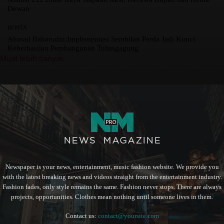
Dewan
BERITA
Ahmad Baharudin:Implementasi Sembilan Perda Jadi Kunci
Keberhasilan Pembangunan Tulungagung
Muat lebih banyak
Newspaper is your news, entertainment, music fashion website. We provide you
with the latest breaking news and videos straight from the entertainment industry.
Fashion fades, only style remains the same. Fashion never stops. There are always
projects, opportunities. Clothes mean nothing until someone lives in them.
Contact us:
contact@yoursite.com