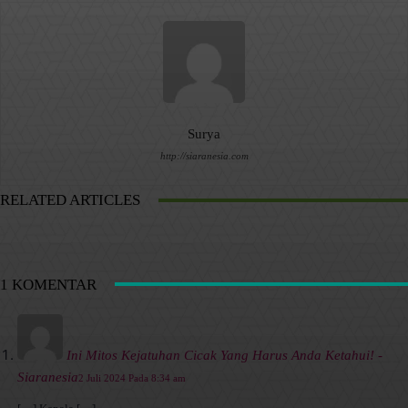
Surya
http://siaranesia.com
RELATED ARTICLES
1 KOMENTAR
Ini Mitos Kejatuhan Cicak Yang Harus Anda Ketahui! -
Siaranesia
2 Juli 2024 Pada 8:34 am