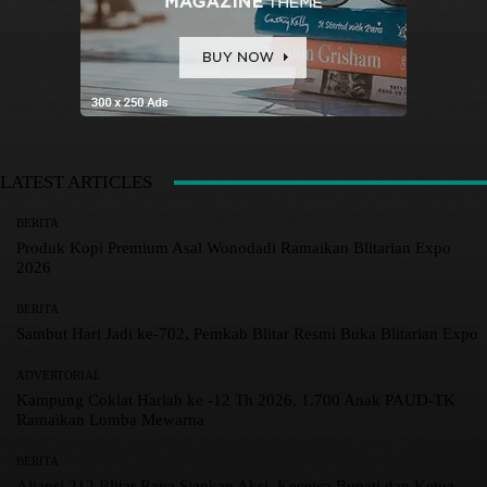
LATEST ARTICLES
BERITA
Produk Kopi Premium Asal Wonodadi Ramaikan Blitarian Expo
2026
BERITA
Sambut Hari Jadi ke-702, Pemkab Blitar Resmi Buka Blitarian Expo
ADVERTORIAL
Kampung Coklat Harlah ke -12 Th 2026, 1.700 Anak PAUD-TK
Ramaikan Lomba Mewarna
BERITA
Aliansi 212 Blitar Raya Siapkan Aksi, Kecewa Bupati dan Ketua