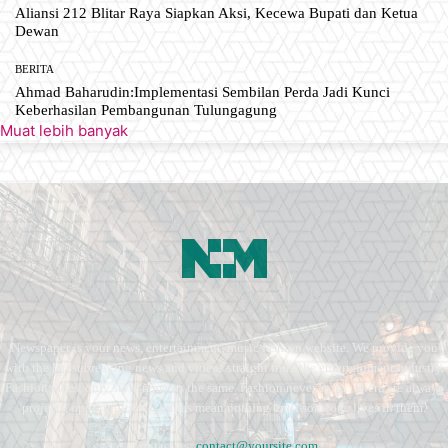
Aliansi 212 Blitar Raya Siapkan Aksi, Kecewa Bupati dan Ketua
Dewan
BERITA
Ahmad Baharudin:Implementasi Sembilan Perda Jadi Kunci
Keberhasilan Pembangunan Tulungagung
Muat lebih banyak
Newspaper is your news, entertainment, music fashion website. We provide you
with the latest breaking news and videos straight from the entertainment industry.
Fashion fades, only style remains the same. Fashion never stops. There are always
projects, opportunities. Clothes mean nothing until someone lives in them.
Contact us:
contact@yoursite.com