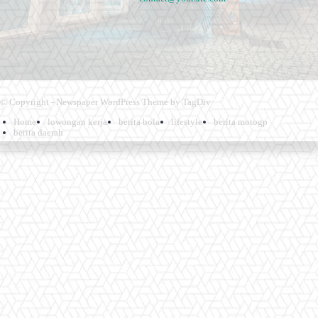
© Copyright - Newspaper WordPress Theme by TagDiv
Home
lowongan kerja
berita bola
lifestyle
berita motogp
berita daerah