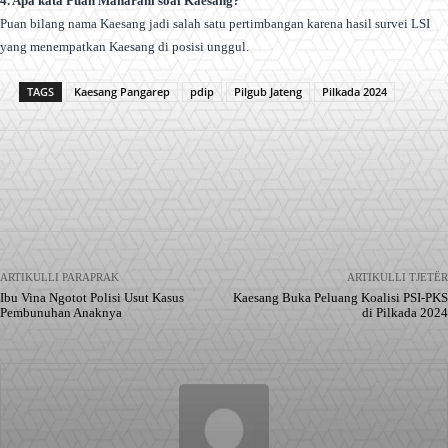
4. Apa kata Puan Maharani soal Kaesang?
Puan bilang nama Kaesang jadi salah satu pertimbangan karena hasil survei LSI
yang menempatkan Kaesang di posisi unggul.
TAGS
Kaesang Pangarep
pdip
Pilgub Jateng
Pilkada 2024
Facebook
X
Pinterest
WhatsApp
ARTIKULLI PARAPRAK
ARTIKULLI TJETËR
Ibu Vina Ngotot Polisi Usut Kasus
Kaesang Buka Peluang Koalisi PSI-PKS
Pembunuhan Anaknya
di Pilkada 2024