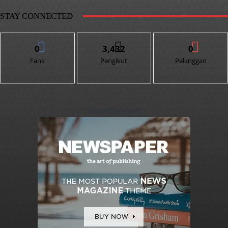
STAY CONNECTED
0
3,432
0
Fans
Pengikut
Pelanggan
- Advertisement -