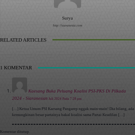
Surya
http://siaranesia.com
RELATED ARTICLES
1 KOMENTAR
Kaesang Buka Peluang Koalisi PSI-PKS Di Pilkada
2024 - Siaranesia
8 Juli 2024 Pada 7:28 pm
[…] Ketua Umum PSI Kaesang Pangarep nggak main-main! Dia bilang, ada
kemungkinan besar partainya bakal koalisi sama Partai Keadilan […]
Komentar ditutup.