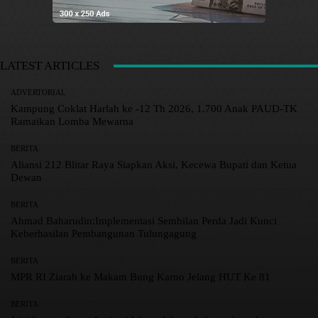
LATEST ARTICLES
ADVERTORIAL
Kampung Coklat Harlah ke -12 Th 2026, 1.700 Anak PAUD-TK
Ramaikan Lomba Mewarna
BERITA
Aliansi 212 Blitar Raya Siapkan Aksi, Kecewa Bupati dan Ketua
Dewan
BERITA
Ahmad Baharudin:Implementasi Sembilan Perda Jadi Kunci
Keberhasilan Pembangunan Tulungagung
BERITA
MPR RI Ziarah ke Makam Bung Karno Jelang HUT Ke 81
BERITA