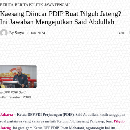
BERITA
BERITA POLITIK
JAWA TENGAH
Kaesang Diincar PDIP Buat Pilgub Jateng?
Ini Jawaban Mengejutkan Said Abdullah
By
Surya
1
8 Juli 2024
450
Facebook
X
Pinterest
WhatsApp
ua DPP PDIP Said
ullah (sumber: PDIP).
Jakarta
–
Ketua DPP PDI Perjuangan (PDIP)
, Said Abdullah, kasih tanggapan
soal partainya yang katanya melirik Ketum PSI, Kaesang Pangarep, buat
Pilgub
Jateng
. Ini gara-gara Ketua DPP PDIP, Puan Maharani, ngomongin hal itu