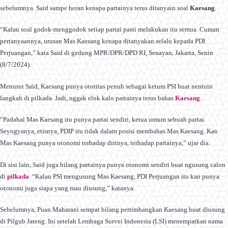
sebelumnya. Said sampe heran kenapa partainya terus ditanyain soal
Kaesang
.
“Kalau soal godok-menggodok setiap partai pasti melakukan itu semua. Cuman
pertanyaannya, urusan Mas Kaesang kenapa ditanyakan selalu kepada PDI
Perjuangan,” kata Said di gedung MPR/DPR/DPD RI, Senayan, Jakarta, Senin
(8/7/2024).
Menurut Said, Kaesang punya otoritas penuh sebagai ketum PSI buat nentuin
langkah di pilkada. Jadi, nggak elok kalo partainya terus bahas
Kaesang
.
“Padahal Mas Kaesang itu punya partai sendiri, ketua umum sebuah partai.
Seyogyanya, etisnya, PDIP itu tidak dalam posisi membahas Mas Kaesang. Kan
Mas Kaesang punya otonomi terhadap dirinya, terhadap partainya,” ujar dia.
Di sisi lain, Said juga bilang partainya punya otonomi sendiri buat ngusung calon
di
pilkada
. “Kalau PSI mengusung Mas Kaesang, PDI Perjuangan itu kan punya
otonomi juga siapa yang mau diusung,” katanya.
Sebelumnya, Puan Maharani sempat bilang pertimbangkan Kaesang buat diusung
di Pilgub Jateng. Ini setelah Lembaga Survei Indonesia (LSI) menempatkan nama