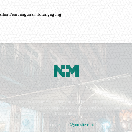
asilan Pembangunan Tulungagung
ment, music fashion website. We provide you with the latest breaking news and vide
e remains the same. Fashion never stops. There are always projects, opportunities.
lives in them.
Contact us:
contact@yoursite.com