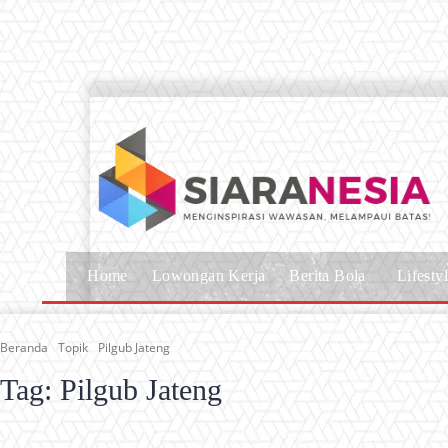
Home
Lowongan Kerja
Berita Bola
Lifesty
Beranda
Topik
Pilgub Jateng
Tag:
Pilgub Jateng