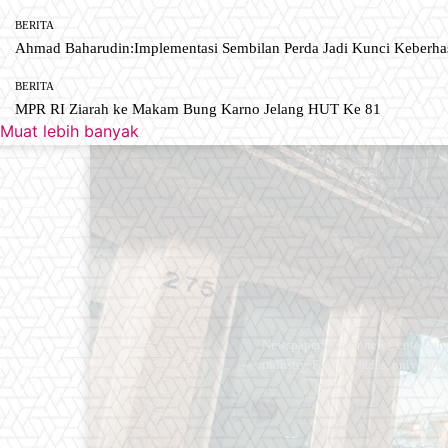
BERITA
Ahmad Baharudin:Implementasi Sembilan Perda Jadi Kunci Keberh
BERITA
MPR RI Ziarah ke Makam Bung Karno Jelang HUT Ke 81
Muat lebih banyak
Newspaper is your news, entertain
industry. Fashion fades, only styl