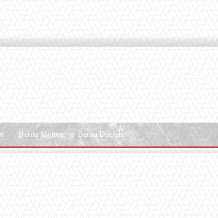
le
Berita Motogp
Berita Daerah