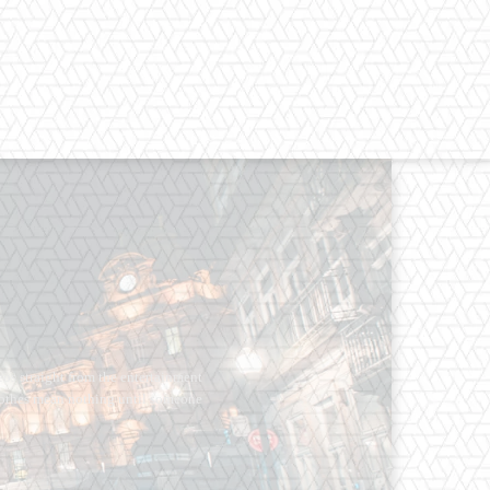
os straight from the entertainment
 Clothes mean nothing until someone