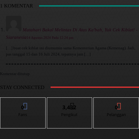
1 KOMENTAR
Matahari Bakal Melintas Di Atas Ka'bah, Yuk Cek Kiblat! -
Siaranesia
14 Agustus 2024 Pada 12:24 pm
[…] buat cek kiblat ini diumumin sama Kementerian Agama (Kemenag). Jadi,
pas tanggal 15 dan 16 Juli 2024, tepatnya jam […]
Komentar ditutup.
STAY CONNECTED
0
3,432
0
Fans
Pengikut
Pelanggan