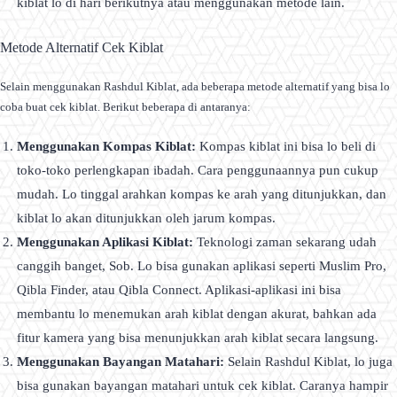
kiblat lo di hari berikutnya atau menggunakan metode lain.
Metode Alternatif Cek Kiblat
Selain menggunakan Rashdul Kiblat, ada beberapa metode alternatif yang bisa lo
coba buat cek kiblat. Berikut beberapa di antaranya:
Menggunakan Kompas Kiblat:
Kompas kiblat ini bisa lo beli di
toko-toko perlengkapan ibadah. Cara penggunaannya pun cukup
mudah. Lo tinggal arahkan kompas ke arah yang ditunjukkan, dan
kiblat lo akan ditunjukkan oleh jarum kompas.
Menggunakan Aplikasi Kiblat:
Teknologi zaman sekarang udah
canggih banget, Sob. Lo bisa gunakan aplikasi seperti Muslim Pro,
Qibla Finder, atau Qibla Connect. Aplikasi-aplikasi ini bisa
membantu lo menemukan arah kiblat dengan akurat, bahkan ada
fitur kamera yang bisa menunjukkan arah kiblat secara langsung.
Menggunakan Bayangan Matahari:
Selain Rashdul Kiblat, lo juga
bisa gunakan bayangan matahari untuk cek kiblat. Caranya hampir