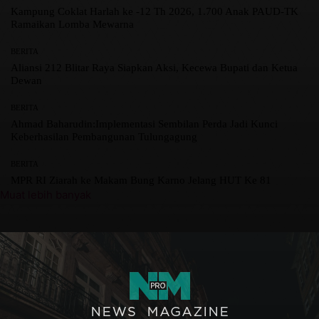
Kampung Coklat Harlah ke -12 Th 2026, 1.700 Anak PAUD-TK
Ramaikan Lomba Mewarna
BERITA
Aliansi 212 Blitar Raya Siapkan Aksi, Kecewa Bupati dan Ketua
Dewan
BERITA
Ahmad Baharudin:Implementasi Sembilan Perda Jadi Kunci
Keberhasilan Pembangunan Tulungagung
BERITA
MPR RI Ziarah ke Makam Bung Karno Jelang HUT Ke 81
Muat lebih banyak