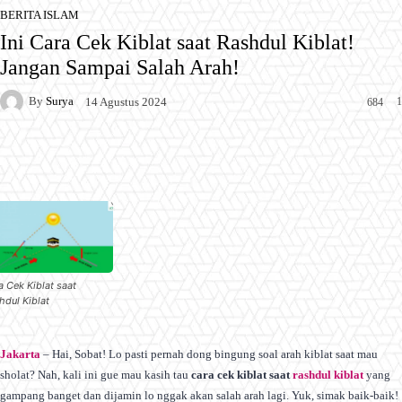
BERITA ISLAM
Ini Cara Cek Kiblat saat Rashdul Kiblat!
Jangan Sampai Salah Arah!
By
Surya
1
14 Agustus 2024
684
Facebook
X
Pinterest
WhatsApp
a Cek Kiblat saat
hdul Kiblat
Jakarta
– Hai, Sobat! Lo pasti pernah dong bingung soal arah kiblat saat mau
sholat? Nah, kali ini gue mau kasih tau
cara cek kiblat saat
rashdul kiblat
yang
gampang banget dan dijamin lo nggak akan salah arah lagi. Yuk, simak baik-baik!