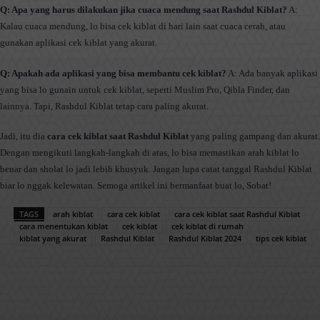
Q: Apa yang harus dilakukan jika cuaca mendung saat Rashdul Kiblat?
A:
Kalau cuaca mendung, lo bisa cek kiblat di hari lain saat cuaca cerah, atau
gunakan aplikasi cek kiblat yang akurat.
Q: Apakah ada aplikasi yang bisa membantu cek kiblat?
A: Ada banyak aplikasi
yang bisa lo gunain untuk cek kiblat, seperti Muslim Pro, Qibla Finder, dan
lainnya. Tapi, Rashdul Kiblat tetap cara paling akurat.
Jadi, itu dia
cara cek kiblat saat Rashdul Kiblat
yang paling gampang dan akurat.
Dengan mengikuti langkah-langkah di atas, lo bisa memastikan arah kiblat lo
benar dan sholat lo jadi lebih khusyuk. Jangan lupa catat tanggal Rashdul Kiblat
biar lo nggak kelewatan. Semoga artikel ini bermanfaat buat lo, Sobat!
TAGS
arah kiblat
cara cek kiblat
cara cek kiblat saat Rashdul Kiblat
cara menentukan kiblat
cek kiblat
cek kiblat di rumah
kiblat yang akurat
Rashdul Kiblat
Rashdul Kiblat 2024
tips cek kiblat
Facebook
X
Pinterest
WhatsApp