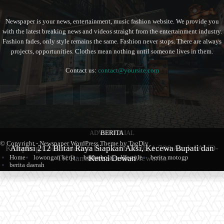
Newspaper is your news, entertainment, music fashion website. We provide you
with the latest breaking news and videos straight from the entertainment industry.
Fashion fades, only style remains the same. Fashion never stops. There are always
projects, opportunities. Clothes mean nothing until someone lives in them.
Contact us:
contact@yoursite.com
ADVERTORIAL
BERITA
BERITA
© Copyright - Newspaper WordPress Theme by TagDiv
Kampung Coklat Harlah ke -12 Th 2026, 1.700 Anak PAUD-
Aliansi 212 Blitar Raya Siapkan Aksi, Kecewa Bupati dan
Sambut Hari Jadi ke-702, Pemkab Blitar Resmi Buka
Home
lowongan kerja
berita bola
lifestyle
berita motogp
TK Ramaikan Lomba Mewarna
Blitarian Expo
Ketua Dewan
berita daerah