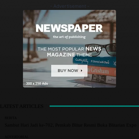
- Advertisement -
LATEST ARTICLES
BERITA
Sambut Hari Jadi ke-702, Pemkab Blitar Resmi Buka Blitarian Expo
ADVERTORIAL