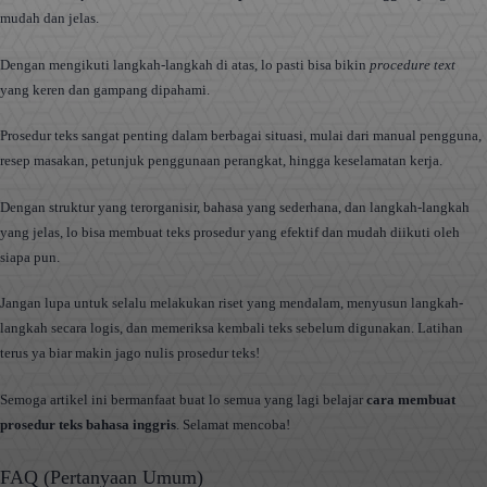
mudah dan jelas.
Dengan mengikuti langkah-langkah di atas, lo pasti bisa bikin
procedure text
yang keren dan gampang dipahami.
Prosedur teks sangat penting dalam berbagai situasi, mulai dari manual pengguna,
resep masakan, petunjuk penggunaan perangkat, hingga keselamatan kerja.
Dengan struktur yang terorganisir, bahasa yang sederhana, dan langkah-langkah
yang jelas, lo bisa membuat teks prosedur yang efektif dan mudah diikuti oleh
siapa pun.
Jangan lupa untuk selalu melakukan riset yang mendalam, menyusun langkah-
langkah secara logis, dan memeriksa kembali teks sebelum digunakan. Latihan
terus ya biar makin jago nulis prosedur teks!
Semoga artikel ini bermanfaat buat lo semua yang lagi belajar
cara membuat
prosedur teks bahasa inggris
. Selamat mencoba!
FAQ (Pertanyaan Umum)