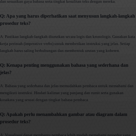
dan sesuaikan gaya bahasa serta tingkat kesulitan teks dengan mereka.
Q: Apa yang harus diperhatikan saat menyusun langkah-langkah
prosedur teks?
A: Pastikan langkah-langkah diurutkan secara logis dan kronologis. Gunakan kata
kerja perintah (imperative verbs) untuk memberikan instruksi yang jelas. Setiap
langkah harus saling berhubungan dan membentuk urutan yang koheren.
Q: Kenapa penting menggunakan bahasa yang sederhana dan
jelas?
A: Bahasa yang sederhana dan jelas memudahkan pembaca untuk memahami dan
mengikuti instruksi. Hindari kalimat yang panjang dan rumit serta gunakan
kosakata yang sesuai dengan tingkat bahasa pembaca.
Q: Apakah perlu menambahkan gambar atau diagram dalam
prosedur teks?
A: Visualisasi dapat membantu pembaca lebih mudah memahami prosedur yang