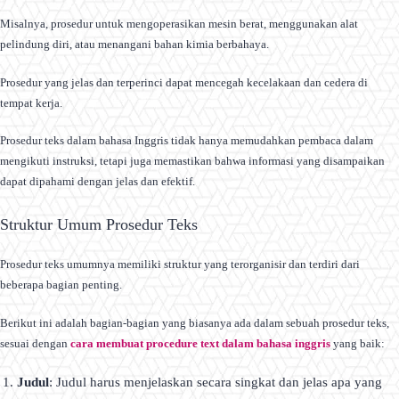
Misalnya, prosedur untuk mengoperasikan mesin berat, menggunakan alat
pelindung diri, atau menangani bahan kimia berbahaya.
Prosedur yang jelas dan terperinci dapat mencegah kecelakaan dan cedera di
tempat kerja.
Prosedur teks dalam bahasa Inggris tidak hanya memudahkan pembaca dalam
mengikuti instruksi, tetapi juga memastikan bahwa informasi yang disampaikan
dapat dipahami dengan jelas dan efektif.
Struktur Umum Prosedur Teks
Prosedur teks umumnya memiliki struktur yang terorganisir dan terdiri dari
beberapa bagian penting.
Berikut ini adalah bagian-bagian yang biasanya ada dalam sebuah prosedur teks,
sesuai dengan
cara membuat procedure text dalam bahasa inggris
yang baik:
Judul
: Judul harus menjelaskan secara singkat dan jelas apa yang