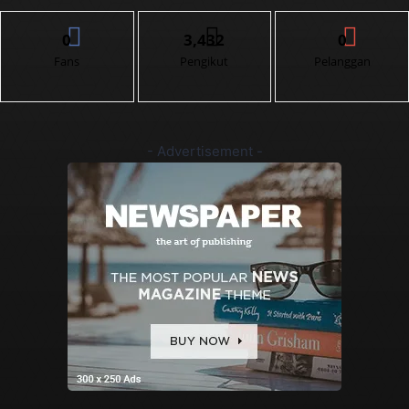
0
3,432
0
Fans
Pengikut
Pelanggan
- Advertisement -