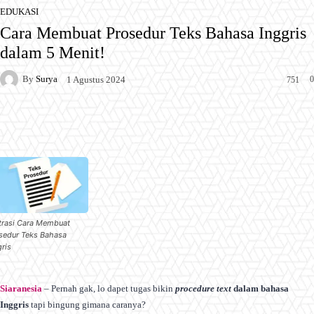
EDUKASI
Cara Membuat Prosedur Teks Bahasa Inggris
dalam 5 Menit!
By
Surya
0
1 Agustus 2024
751
Facebook
X
Pinterest
WhatsApp
strasi Cara Membuat
sedur Teks Bahasa
gris
Siaranesia
– Pernah gak, lo dapet tugas bikin
procedure text
dalam bahasa
Inggris
tapi bingung gimana caranya?