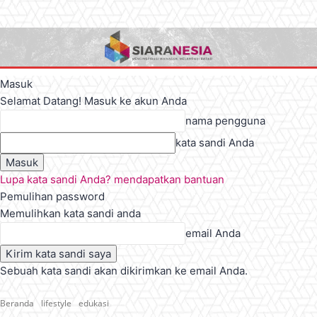
Masuk
Selamat Datang! Masuk ke akun Anda
nama pengguna
kata sandi Anda
Lupa kata sandi Anda? mendapatkan bantuan
Pemulihan password
Memulihkan kata sandi anda
email Anda
Sebuah kata sandi akan dikirimkan ke email Anda.
Beranda
lifestyle
edukasi