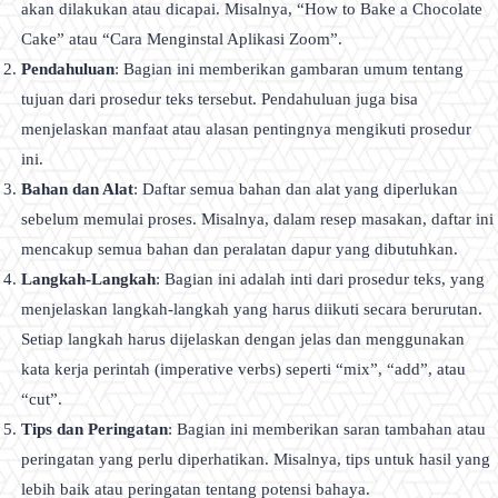
akan dilakukan atau dicapai. Misalnya, “How to Bake a Chocolate
Cake” atau “Cara Menginstal Aplikasi Zoom”.
Pendahuluan
: Bagian ini memberikan gambaran umum tentang
tujuan dari prosedur teks tersebut. Pendahuluan juga bisa
menjelaskan manfaat atau alasan pentingnya mengikuti prosedur
ini.
Bahan dan Alat
: Daftar semua bahan dan alat yang diperlukan
sebelum memulai proses. Misalnya, dalam resep masakan, daftar ini
mencakup semua bahan dan peralatan dapur yang dibutuhkan.
Langkah-Langkah
: Bagian ini adalah inti dari prosedur teks, yang
menjelaskan langkah-langkah yang harus diikuti secara berurutan.
Setiap langkah harus dijelaskan dengan jelas dan menggunakan
kata kerja perintah (imperative verbs) seperti “mix”, “add”, atau
“cut”.
Tips dan Peringatan
: Bagian ini memberikan saran tambahan atau
peringatan yang perlu diperhatikan. Misalnya, tips untuk hasil yang
lebih baik atau peringatan tentang potensi bahaya.