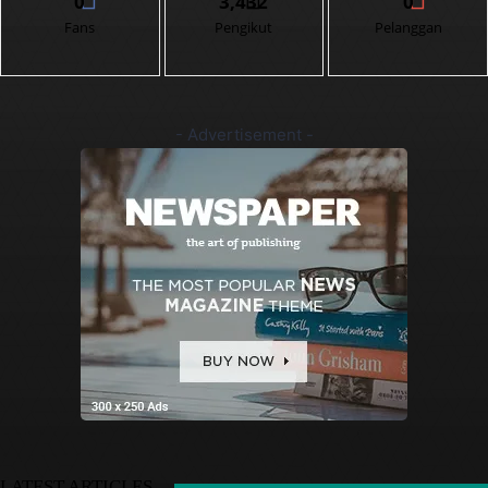
0
3,432
0
Fans
Pengikut
Pelanggan
- Advertisement -
LATEST ARTICLES