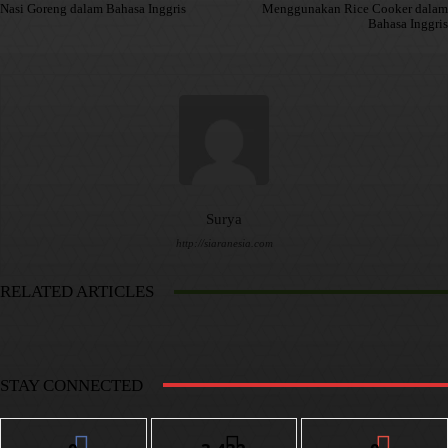
Nasi Goreng dalam Bahasa Inggris
Menggunakan Rice Cooker dalam
Bahasa Inggris
Surya
http://siaranesia.com
RELATED ARTICLES
STAY CONNECTED