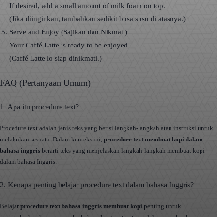
If desired, add a small amount of milk foam on top.
(Jika diinginkan, tambahkan sedikit busa susu di atasnya.)
Serve and Enjoy (Sajikan dan Nikmati)
Your Caffé Latte is ready to be enjoyed.
(Caffé Latte lo siap dinikmati.)
FAQ (Pertanyaan Umum)
1. Apa itu procedure text?
Procedure text adalah jenis teks yang berisi langkah-langkah atau instruksi untuk
melakukan sesuatu. Dalam konteks ini,
procedure text membuat kopi dalam
bahasa inggris
berarti teks yang menjelaskan langkah-langkah membuat kopi
dalam bahasa Inggris.
2. Kenapa penting belajar procedure text dalam bahasa Inggris?
Belajar
procedure text bahasa inggris membuat kopi
penting untuk