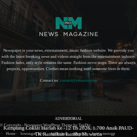
Newspaper is your news, entertainment, music fashion website. We provide you
with the latest breaking news and videos straight from the entertainment industry.
Fashion fades, only style remains the same. Fashion never stops. There are always
projects, opportunities. Clothes mean nothing until someone lives in them.
Contact us:
contact@yoursite.com
ADVERTORIAL
BERITA
BERITA
© Copyright - Newspaper WordPress Theme by TagDiv
Kampung Coklat Harlah ke -12 Th 2026, 1.700 Anak PAUD-
Produk Kopi Premium Asal Wonodadi Ramaikan Blitarian
Sambut Hari Jadi ke-702, Pemkab Blitar Resmi Buka
Home
lowongan kerja
berita bola
lifestyle
berita motogp
TK Ramaikan Lomba Mewarna
Blitarian Expo
Expo 2026