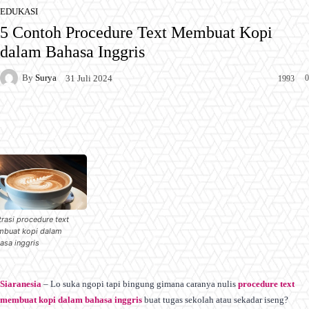
EDUKASI
5 Contoh Procedure Text Membuat Kopi
dalam Bahasa Inggris
By
Surya
0
31 Juli 2024
1993
Facebook
X
Pinterest
WhatsApp
trasi procedure text
buat kopi dalam
asa inggris
Siaranesia
– Lo suka ngopi tapi bingung gimana caranya nulis
procedure text
membuat kopi dalam bahasa inggris
buat tugas sekolah atau sekadar iseng?