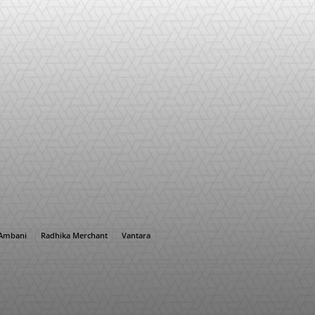
 Ambani
Radhika Merchant
Vantara