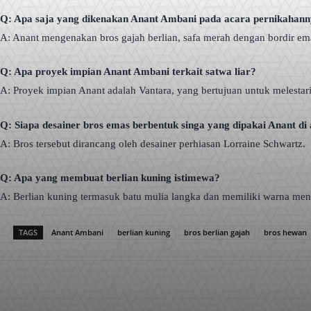
Q: Apa saja yang dikenakan Anant Ambani pada acara pernikahan
A: Anant mengenakan bros gajah berlian, safa merah dengan bordir emas
Q: Apa proyek impian Anant Ambani terkait satwa liar?
A: Proyek impian Anant adalah Vantara, yang bertujuan untuk melestarik
Q: Siapa desainer bros emas berbentuk singa yang dipakai Anant di
A: Bros tersebut dirancang oleh desainer perhiasan Lorraine Schwartz.
Q: Apa yang membuat berlian kuning istimewa?
A: Berlian kuning termasuk batu mulia langka dan memiliki warna men
TAGS
Anant Ambani
berlian kuning
bros berlian gajah
bros hewan
Facebook
X
Pinterest
Bagikan