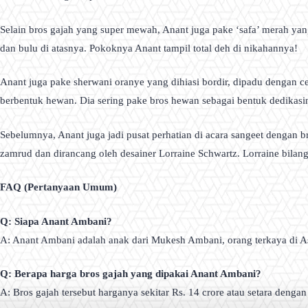
Selain bros gajah yang super mewah, Anant juga pake ‘safa’ merah yang 
dan bulu di atasnya. Pokoknya Anant tampil total deh di nikahannya!
Anant juga pake sherwani oranye yang dihiasi bordir, dipadu dengan c
berbentuk hewan. Dia sering pake bros hewan sebagai bentuk dedikasiny
Sebelumnya, Anant juga jadi pusat perhatian di acara sangeet dengan bro
zamrud dan dirancang oleh desainer Lorraine Schwartz. Lorraine bilan
FAQ (Pertanyaan Umum)
Q: Siapa Anant Ambani?
A: Anant Ambani adalah anak dari Mukesh Ambani, orang terkaya di As
Q: Berapa harga bros gajah yang dipakai Anant Ambani?
A: Bros gajah tersebut harganya sekitar Rs. 14 crore atau setara dengan