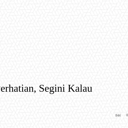
rhatian, Segini Kalau
0
844