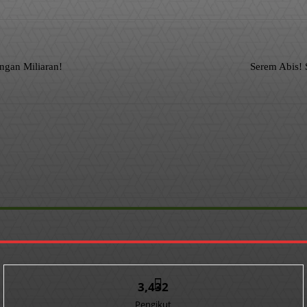
gan Miliaran!
Serem Abis! 
3,432
Pengikut