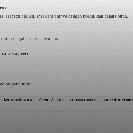
nya?
, sarpech berlian, sherwani oranye dengan bordir, dan celana putih.
an berbagai spesies satwa liar.
 acara sangeet?
colok yang unik.
Lorraine Schwartz
Mukesh Ambani
perhiasan mewah
pernikahan Anant
WhatsApp