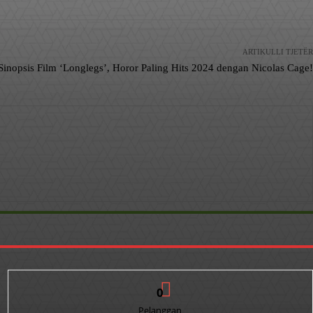
ARTIKULLI TJETËR
Sinopsis Film ‘Longlegs’, Horor Paling Hits 2024 dengan Nicolas Cage!
0
Pelanggan