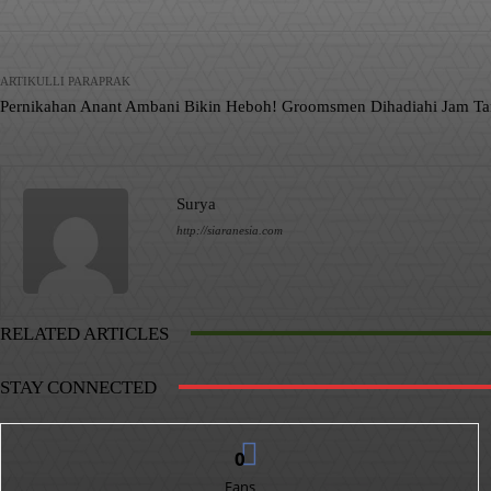
ARTIKULLI PARAPRAK
Pernikahan Anant Ambani Bikin Heboh! Groomsmen Dihadiahi Jam Tan
Surya
http://siaranesia.com
RELATED ARTICLES
STAY CONNECTED
0
Fans