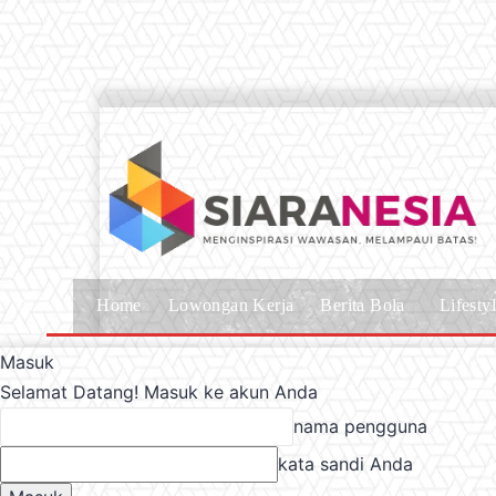
Home
Lowongan Kerja
Berita Bola
Lifesty
Masuk
Selamat Datang! Masuk ke akun Anda
nama pengguna
kata sandi Anda