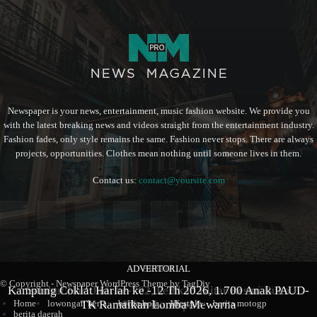
Newspaper is your news, entertainment, music fashion website. We provide you
with the latest breaking news and videos straight from the entertainment industry.
Fashion fades, only style remains the same. Fashion never stops. There are always
projects, opportunities. Clothes mean nothing until someone lives in them.
Contact us:
contact@yoursite.com
ADVERTORIAL
BERITA
BERITA
© Copyright - Newspaper WordPress Theme by TagDiv
Kampung Coklat Harlah ke -12 Th 2026, 1.700 Anak PAUD-
Produk Kopi Premium Asal Wonodadi Ramaikan Blitarian
Sambut Hari Jadi ke-702, Pemkab Blitar Resmi Buka
TK Ramaikan Lomba Mewarna
Blitarian Expo
Expo 2026
Home
lowongan kerja
berita bola
lifestyle
berita motogp
berita daerah