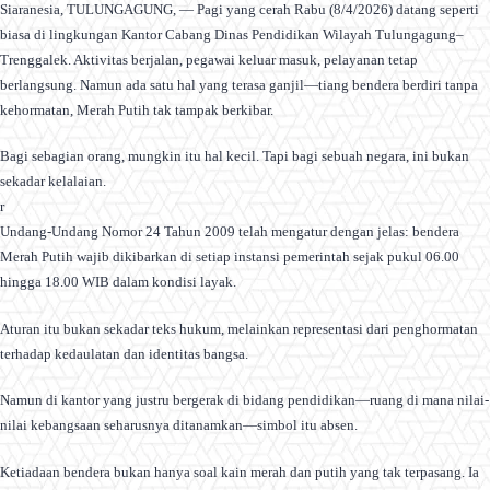
Siaranesia, TULUNGAGUNG, — Pagi yang cerah Rabu (8/4/2026) datang seperti
biasa di lingkungan Kantor Cabang Dinas Pendidikan Wilayah Tulungagung–
Trenggalek. Aktivitas berjalan, pegawai keluar masuk, pelayanan tetap
berlangsung. Namun ada satu hal yang terasa ganjil—tiang bendera berdiri tanpa
kehormatan, Merah Putih tak tampak berkibar.
Bagi sebagian orang, mungkin itu hal kecil. Tapi bagi sebuah negara, ini bukan
sekadar kelalaian.
r
Undang-Undang Nomor 24 Tahun 2009 telah mengatur dengan jelas: bendera
Merah Putih wajib dikibarkan di setiap instansi pemerintah sejak pukul 06.00
hingga 18.00 WIB dalam kondisi layak.
Aturan itu bukan sekadar teks hukum, melainkan representasi dari penghormatan
terhadap kedaulatan dan identitas bangsa.
Namun di kantor yang justru bergerak di bidang pendidikan—ruang di mana nilai-
nilai kebangsaan seharusnya ditanamkan—simbol itu absen.
Ketiadaan bendera bukan hanya soal kain merah dan putih yang tak terpasang. Ia