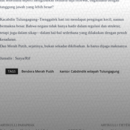
hal sederhana seperti mengibarkan bendera saja terlewat, bagaimana dengan
tanggung jawab yang lebih besar?
Kacabdin Tulungagung–Trenggalek hari ini mendapat pengingat kecil, namun
bermakna besar. Bahwa negara tidak hanya hadir dalam regulasi dan struktur,
tetapi juga dalam sikap—dalam hal-hal sederhana yang dilakukan dengan penuh
kesadaran.
Dan Merah Putih, sejatinya, bukan sekadar dikibarkan. Ia harus dijaga maknanya.
Jurnalis : Surya/Rif
TAGS
Bendera Merah Putih
kantor Cabdindik wilayah Tulungagung
Facebook
X
Pinterest
WhatsApp
ARTIKULLI PARAPRAK
ARTIKULLI TJETËR