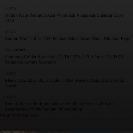
BERITA
Produk Kopi Premium Asal Wonodadi Ramaikan Blitarian Expo
2026
BERITA
Sambut Hari Jadi ke-702, Pemkab Blitar Resmi Buka Blitarian Expo
ADVERTORIAL
Kampung Coklat Harlah ke -12 Th 2026, 1.700 Anak PAUD-TK
Ramaikan Lomba Mewarna
BERITA
Aliansi 212 Blitar Raya Siapkan Aksi, Kecewa Bupati dan Ketua
Dewan
BERITA
Ahmad Baharudin:Implementasi Sembilan Perda Jadi Kunci
Keberhasilan Pembangunan Tulungagung
Muat lebih banyak