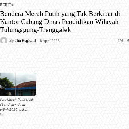
BERITA
Bendera Merah Putih yang Tak Berkibar di
Kantor Cabang Dinas Pendidikan Wilayah
Tulungagung-Trenggalek
By
Tim Regional
0
8 April 2026
229
Facebook
X
Pinterest
WhatsApp
dera Merah Putih tidak
kibar di jam dinas,
u(8/4/2026) pukul
45