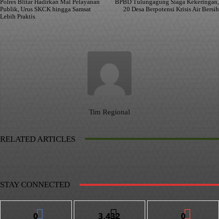
Polres Blitar Hadirkan Mal Pelayanan
BPBD Tulungagung Siaga Kekeringan,
Publik, Urus SKCK hingga Samsat
20 Desa Berpotensi Krisis Air Bersih
Lebih Praktis
Tim Regional
RELATED ARTICLES
STAY CONNECTED
0
3,432
0