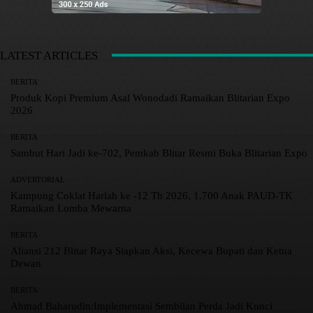
LATEST ARTICLES
BERITA
Produk Kopi Premium Asal Wonodadi Ramaikan Blitarian Expo
2026
BERITA
Sambut Hari Jadi ke-702, Pemkab Blitar Resmi Buka Blitarian Expo
ADVERTORIAL
Kampung Coklat Harlah ke -12 Th 2026, 1.700 Anak PAUD-TK
Ramaikan Lomba Mewarna
BERITA
Aliansi 212 Blitar Raya Siapkan Aksi, Kecewa Bupati dan Ketua
Dewan
BERITA
Ahmad Baharudin:Implementasi Sembilan Perda Jadi Kunci