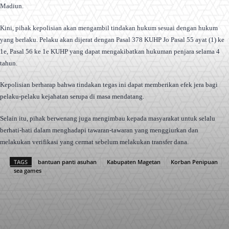
Madiun.
Kini, pihak kepolisian akan mengambil tindakan hukum sesuai dengan hukum
yang berlaku. Pelaku akan dijerat dengan Pasal 378 KUHP Jo Pasal 55 ayat (1) ke
1e, Pasal 56 ke 1e KUHP yang dapat mengakibatkan hukuman penjara selama 4
tahun.
Kepolisian berharap bahwa tindakan tegas ini dapat memberikan efek jera bagi
pelaku-pelaku kejahatan serupa di masa mendatang.
Selain itu, pihak berwenang juga mengimbau kepada masyarakat untuk selalu
berhati-hati dalam menghadapi tawaran-tawaran yang menggiurkan dan
melakukan verifikasi yang cermat sebelum melakukan transfer dana.
TAGS
bantuan panti asuhan
Kabupaten Magetan
Korban Penipuan
sea games
Facebook
X
Pinterest
WhatsApp