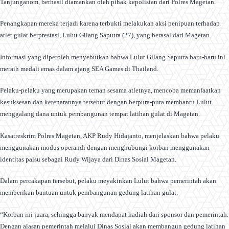
Tanjunganom, berhasil diamankan oleh pihak kepolisian dari Polres Magetan.
Penangkapan mereka terjadi karena terbukti melakukan aksi penipuan terhadap
atlet gulat berprestasi, Lulut Gilang Saputra (27), yang berasal dari Magetan.
Informasi yang diperoleh menyebutkan bahwa Lulut Gilang Saputra baru-baru ini
meraih medali emas dalam ajang SEA Games di Thailand.
Pelaku-pelaku yang merupakan teman sesama atletnya, mencoba memanfaatkan
kesuksesan dan ketenarannya tersebut dengan berpura-pura membantu Lulut
menggalang dana untuk pembangunan tempat latihan gulat di Magetan.
Kasatreskrim Polres Magetan, AKP Rudy Hidajanto, menjelaskan bahwa pelaku
menggunakan modus operandi dengan menghubungi korban menggunakan
identitas palsu sebagai Rudy Wijaya dari Dinas Sosial Magetan.
Dalam percakapan tersebut, pelaku meyakinkan Lulut bahwa pemerintah akan
memberikan bantuan untuk pembangunan gedung latihan gulat.
“Korban ini juara, sehingga banyak mendapat hadiah dari sponsor dan pemerintah.
Dengan alasan pemerintah melalui Dinas Sosial akan membangun gedung latihan