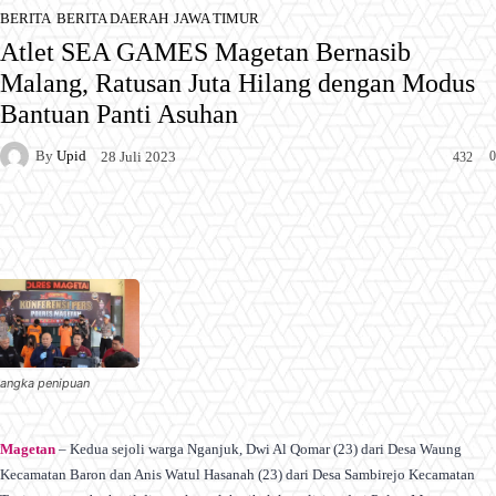
BERITA
BERITA DAERAH
JAWA TIMUR
Atlet SEA GAMES Magetan Bernasib
Malang, Ratusan Juta Hilang dengan Modus
Bantuan Panti Asuhan
By
Upid
0
28 Juli 2023
432
Facebook
X
Pinterest
WhatsApp
sangka penipuan
Magetan
– Kedua sejoli warga Nganjuk, Dwi Al Qomar (23) dari Desa Waung
Kecamatan Baron dan Anis Watul Hasanah (23) dari Desa Sambirejo Kecamatan