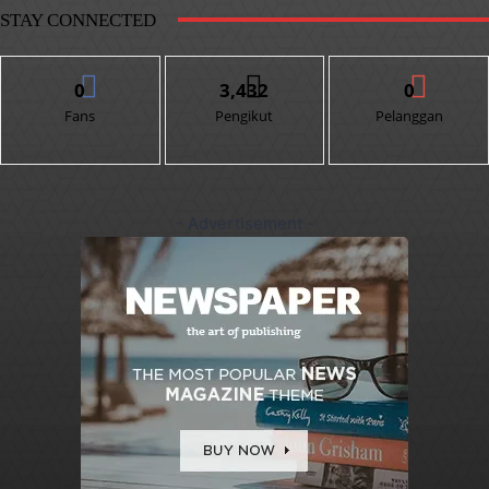
STAY CONNECTED
0
3,432
0
Fans
Pengikut
Pelanggan
- Advertisement -