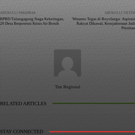
ARTIKULLI PARAPRAK
ARTIKULLI TJETËR
BPBD Tulungagung Siaga Kekeringan,
Winarno Tegas di Boyolangu: Aspirasi
20 Desa Berpotensi Krisis Air Bersih
Rakyat Dikawal, Kesejahteraan Jadi
Prioritas
Tim Regional
RELATED ARTICLES
STAY CONNECTED