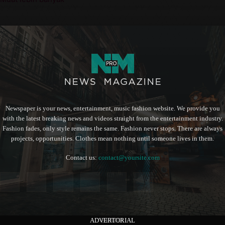
Newspaper is your news, entertainment, music fashion website. We provide you
with the latest breaking news and videos straight from the entertainment industry.
Fashion fades, only style remains the same. Fashion never stops. There are always
projects, opportunities. Clothes mean nothing until someone lives in them.
Contact us:
contact@yoursite.com
ADVERTORIAL
BERITA
BERITA