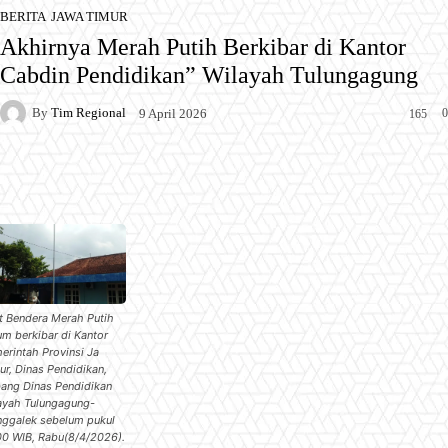
BERITA
JAWA TIMUR
Akhirnya Merah Putih Berkibar di Kantor
Cabdin Pendidikan” Wilayah Tulungagung
By
Tim Regional
0
9 April 2026
165
Facebook
X
Pinterest
WhatsApp
t Bendera Merah Putih
um berkibar di Kantor
erintah Provinsi Ja
ur, Dinas Pendidikan,
ang Dinas Pendidikan
ayah Tulungagung-
nggalek sebelum pukul
00 WIB, Rabu(8/4/2026).