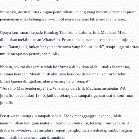
Ironisnya, justru di lingkungan pendidikan—ruang yang mestinya menjadi pusat
penanaman nilai kebangsaan—simbol negara sempat tak mendapat tempat.
Upaya konfirmasi kepada Kasubag Tata Usaha Cabdin, Erik Maulana, M.Pd.,
dilakukan melalui pesan WhatsApp. Pesan terbaca, namun respons tak kunjung
tiba. Barangkali, bukan hanya benderanya yang belum “naik”, tetapi juga prioritas
untuk menjawab pertanyaan publik.
Namun, sekitar dua jam setelah konfirmasi dilakukan oleh jurnalis Siaranesia,
suasana berubah. Merah Putih akhirnya berkibar di halaman kantor tersebut.
Entah karena diingatkan, atau memang baru “sempat”.
” Ada lho Mas benderanya” itu Whatshap dari Erik Maulana membalas WA
jurnalis” pada pukul 13.45, jadi berselang dua sampai tiga jam saat dikonfirmasi
jurnalis.
Peristiwa ini mungkin tampak sepele. Tidak mengganggu layanan, tidak
menimbulkan kerugian material. Namun, di balik itu, terselip ironi yang sulit
diabaikan—bahwa hal mendasar seperti penghormatan terhadap simbol negara
pun masih harus menunggu diingatkan.