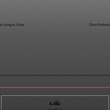
san dengan Alam
Dirut Pertam
3,432
Pengikut