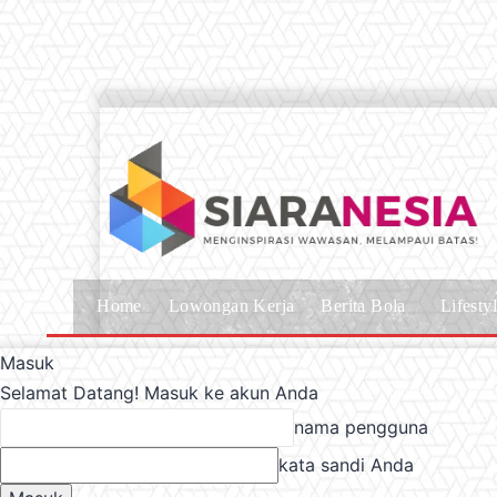
Home
Lowongan Kerja
Berita Bola
Lifesty
Masuk
Selamat Datang! Masuk ke akun Anda
nama pengguna
kata sandi Anda