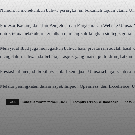
Namun, ia menekankan bahwa peringkat ini bukanlah tujuan utama Unus
Profesor Kacung dan Tim Pengelola dan Penyelarasan Website Unusa, 
untuk terus melakukan perbaikan dan langkah-langkah strategis guna m
Mursyidul Ibad juga menegaskan bahwa hasil prestasi ini adalah hasil 
mengetahui bahwa ada beberapa aspek yang masih perlu ditingkatkan b
Prestasi ini menjadi bukti nyata dari kemajuan Unusa sebagai salah sa
Melalui peningkatan dalam aspek Impact, Openness, dan Excellence, U
TAGS
kampus swasta terbaik 2023
Kampus Terbaik di Indonesia
Kota 
Facebook
X
Pinterest
Bagikan