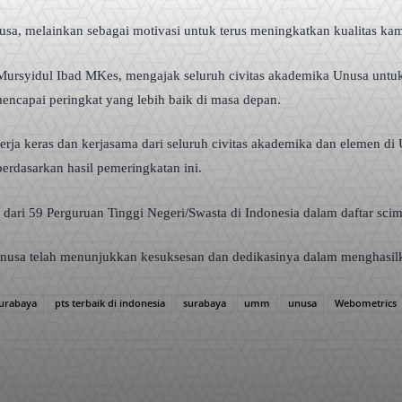
a, melainkan sebagai motivasi untuk terus meningkatkan kualitas kam
Mursyidul Ibad MKes, mengajak seluruh civitas akademika Unusa untu
encapai peringkat yang lebih baik di masa depan.
kerja keras dan kerjasama dari seluruh civitas akademika dan elemen d
erdasarkan hasil pemeringkatan ini.
tu dari 59 Perguruan Tinggi Negeri/Swasta di Indonesia dalam daftar sc
nusa telah menunjukkan kesuksesan dan dedikasinya dalam menghasilka
Surabaya
pts terbaik di indonesia
surabaya
umm
unusa
Webometrics
WhatsApp