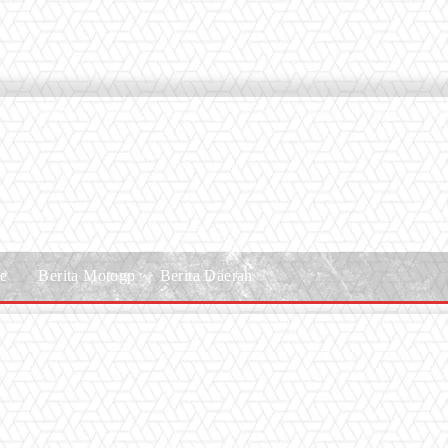
le
Berita Motogp
Berita Daerah