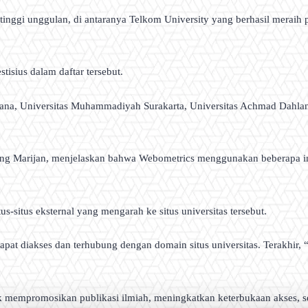
tinggi unggulan, di antaranya Telkom University yang berhasil meraih pe
isius dalam daftar tersebut.
uana, Universitas Muhammadiyah Surakarta, Universitas Achmad Dahlan 
ung Marijan, menjelaskan bahwa Webometrics menggunakan beberapa indi
us-situs eksternal yang mengarah ke situs universitas tersebut.
dapat diakses dan terhubung dengan domain situs universitas. Terakhir, “
k mempromosikan publikasi ilmiah, meningkatkan keterbukaan akses, s