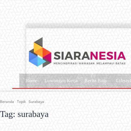
Home
Lowongan Kerja
Berita Bola
Lifesty
Beranda
Topik
Surabaya
Tag:
surabaya