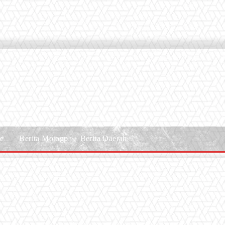
le
Berita Motogp
Berita Daerah