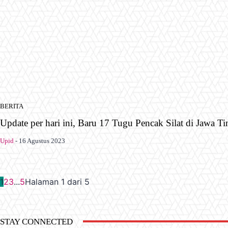
BERITA
Update per hari ini, Baru 17 Tugu Pencak Silat di Jawa 
Upid
-
16 Agustus 2023
1
2
3
...
5
Halaman 1 dari 5
STAY CONNECTED