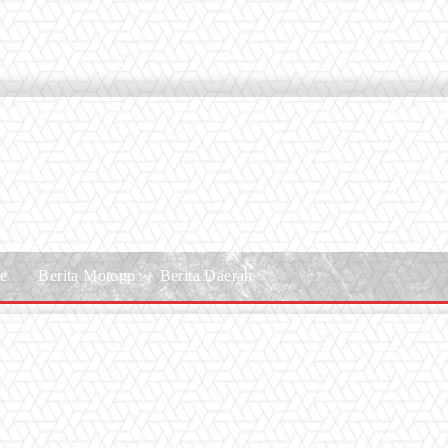
le
Berita Motogp
Berita Daerah