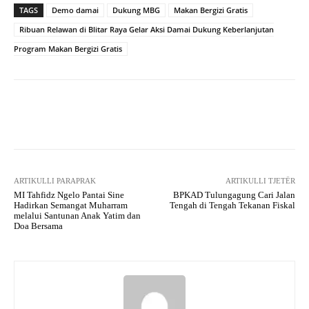
TAGS
Demo damai
Dukung MBG
Makan Bergizi Gratis
Ribuan Relawan di Blitar Raya Gelar Aksi Damai Dukung Keberlanjutan
Program Makan Bergizi Gratis
Facebook
X
Pinterest
What
ARTIKULLI PARAPRAK
ARTIKULLI TJETËR
MI Tahfidz Ngelo Pantai Sine
BPKAD Tulungagung Cari Jalan
Hadirkan Semangat Muharram
Tengah di Tengah Tekanan Fiskal
melalui Santunan Anak Yatim dan
Doa Bersama