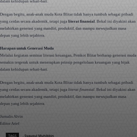
dalam kehidupan sehari-hari.
Dengan begitu, anak-anak muda Kota Blitar tidak hanya tumbuh sebagai pribadi
yang cerdas secara akademik, tetapi juga
literat finansial
. Bekal ini diyakini akan
melahirkan generasi yang mandiri, produktif, dan mampu mewujudkan masa
depan yang lebih sejahtera.
Harapan untuk Generasi Muda
Melalui kegiatan seminar literasi keuangan, Pemkot Blitar berharap generasi muda
semakin tergerak untuk menerapkan prinsip pengelolaan keuangan yang bijak
dalam kehidupan sehari-hari.
Dengan begitu, anak-anak muda Kota Blitar tidak hanya tumbuh sebagai pribadi
yang cerdas secara akademik, tetapi juga
literat finansial
. Bekal ini diyakini akan
melahirkan generasi yang mandiri, produktif, dan mampu mewujudkan masa
depan yang lebih sejahtera.
Jurnalis Alvin
Editor Arief
TAGS
. Syauqul Muhibbin