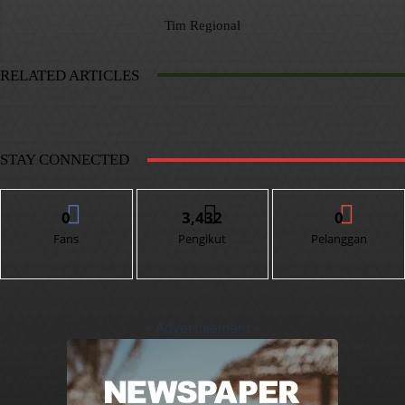
Tim Regional
RELATED ARTICLES
STAY CONNECTED
0
3,432
0
Fans
Pengikut
Pelanggan
- Advertisement -