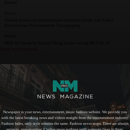
Dewan
BERITA
Ahmad Baharudin:Implementasi Sembilan Perda Jadi Kunci
Keberhasilan Pembangunan Tulungagung
BERITA
MPR RI Ziarah ke Makam Bung Karno Jelang HUT Ke 81
Muat lebih banyak
Newspaper is your news, entertainment, music fashion website. We provide you
with the latest breaking news and videos straight from the entertainment industry.
Fashion fades, only style remains the same. Fashion never stops. There are always
projects, opportunities. Clothes mean nothing until someone lives in them.