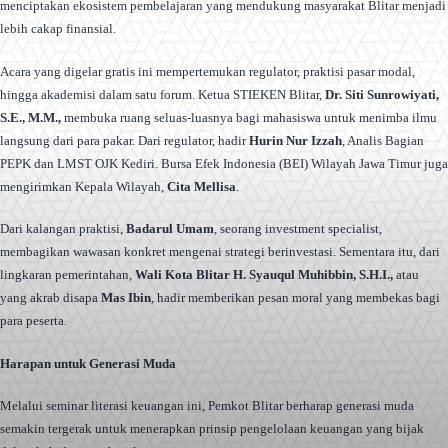
menciptakan ekosistem pembelajaran yang mendukung masyarakat Blitar menjadi
lebih cakap finansial.
Acara yang digelar gratis ini mempertemukan regulator, praktisi pasar modal,
hingga akademisi dalam satu forum. Ketua STIEKEN Blitar,
Dr. Siti Sunrowiyati,
S.E., M.M.,
membuka ruang seluas-luasnya bagi mahasiswa untuk menimba ilmu
langsung dari para pakar. Dari regulator, hadir
Hurin Nur Izzah
, Analis Bagian
PEPK dan LMST OJK Kediri. Bursa Efek Indonesia (BEI) Wilayah Jawa Timur juga
mengirimkan Kepala Wilayah,
Cita Mellisa
.
Dari kalangan praktisi,
Badarul Umam
, seorang investment specialist,
membagikan wawasan konkret mengenai strategi berinvestasi. Sementara itu, dari
lingkaran pemerintahan,
Wali Kota Blitar H. Syauqul Muhibbin, S.H.I.,
atau
yang akrab disapa
Mas Ibin
, hadir memberikan pesan moral yang membekas bagi
para peserta.
Harapan untuk Generasi Muda
Melalui seminar literasi keuangan ini, Pemkot Blitar berharap generasi muda
semakin tergerak untuk menerapkan prinsip pengelolaan keuangan yang bijak