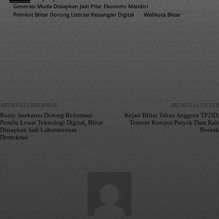
Generasi Muda Disiapkan Jadi Pilar Ekonomi Mandiri
Pemkot Blitar Dorong Literasi Keuangan Digital
Walikota Blitar
Facebook
X
Pinterest
WhatsApp
ARTIKULLI PARAPRAK
ARTIKULLI TJETËR
Romy Soekarno Dorong Reformasi
Kejari Blitar Tahan Anggota TP2ID,
Pemilu Lewat Teknologi Digital, Blitar
Terseret Korupsi Proyek Dam Kali
Disiapkan Jadi Laboratorium
Bentak
Demokrasi