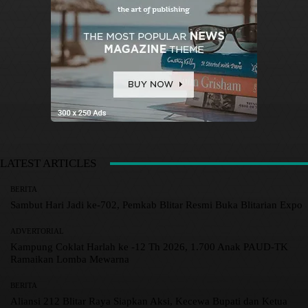
LATEST ARTICLES
BERITA
Sambut Hari Jadi ke-702, Pemkab Blitar Resmi Buka Blitarian Expo
ADVERTORIAL
Kampung Coklat Harlah ke -12 Th 2026, 1.700 Anak PAUD-TK
Ramaikan Lomba Mewarna
BERITA
Aliansi 212 Blitar Raya Siapkan Aksi, Kecewa Bupati dan Ketua