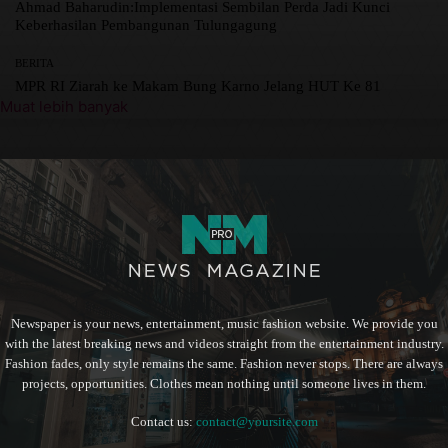
Ahmad Baharudin:Implementasi Sembilan Perda Jadi Kunci
Keberhasilan Pembangunan Tulungagung
BERITA
MPR RI Ziarah ke Makam Bung Karno Jelang HUT Ke 81
Muat lebih banyak
Newspaper is your news, entertainment, music fashion website. We provide you
with the latest breaking news and videos straight from the entertainment industry.
Fashion fades, only style remains the same. Fashion never stops. There are always
projects, opportunities. Clothes mean nothing until someone lives in them.
Contact us:
contact@yoursite.com