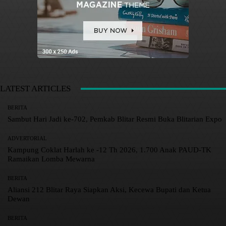
LATEST ARTICLES
BERITA
Sambut Hari Jadi ke-702, Pemkab Blitar Resmi Buka Blitarian Expo
ADVERTORIAL
Kampung Coklat Harlah ke -12 Th 2026, 1.700 Anak PAUD-TK
Ramaikan Lomba Mewarna
BERITA
Aliansi 212 Blitar Raya Siapkan Aksi, Kecewa Bupati dan Ketua
Dewan
BERITA