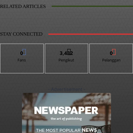
RELATED ARTICLES
STAY CONNECTED
0
3,432
0
Fans
Pengikut
Pelanggan
- Advertisement -