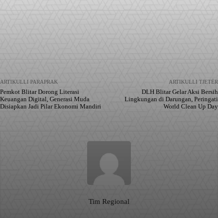
Facebook
X
Pinterest
WhatsApp
ARTIKULLI PARAPRAK
ARTIKULLI TJETËR
Pemkot Blitar Dorong Literasi
DLH Blitar Gelar Aksi Bersih
Keuangan Digital, Generasi Muda
Lingkungan di Darungan, Peringati
Disiapkan Jadi Pilar Ekonomi Mandiri
World Clean Up Day
Tim Regional