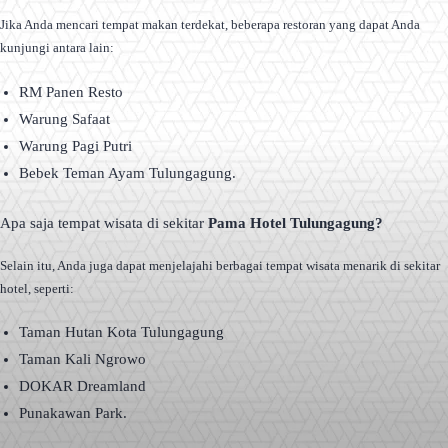
Jika Anda mencari tempat makan terdekat, beberapa restoran yang dapat Anda
kunjungi antara lain:
RM Panen Resto
Warung Safaat
Warung Pagi Putri
Bebek Teman Ayam Tulungagung.
Apa saja tempat wisata di sekitar
Pama Hotel Tulungagung?
Selain itu, Anda juga dapat menjelajahi berbagai tempat wisata menarik di sekitar
hotel, seperti:
Taman Hutan Kota Tulungagung
Taman Kali Ngrowo
DOKAR Dreamland
Punakawan Park.