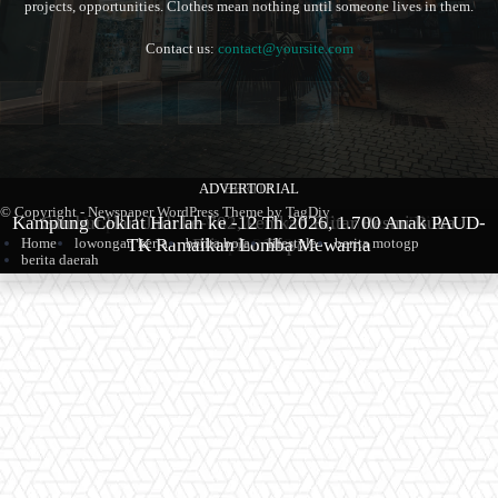
projects, opportunities. Clothes mean nothing until someone lives in them.
Contact us:
contact@yoursite.com
ADVERTORIAL
BERITA
BERITA
© Copyright - Newspaper WordPress Theme by TagDiv
Kampung Coklat Harlah ke -12 Th 2026, 1.700 Anak PAUD-
Produk Kopi Premium Asal Wonodadi Ramaikan Blitarian
Sambut Hari Jadi ke-702, Pemkab Blitar Resmi Buka
Home
lowongan kerja
berita bola
lifestyle
berita motogp
TK Ramaikan Lomba Mewarna
Blitarian Expo
Expo 2026
berita daerah