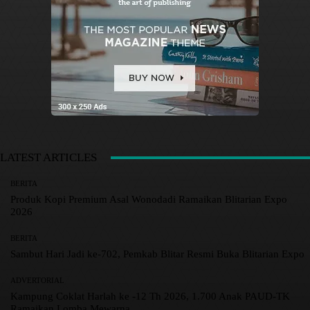
LATEST ARTICLES
BERITA
Produk Kopi Premium Asal Wonodadi Ramaikan Blitarian Expo
2026
BERITA
Sambut Hari Jadi ke-702, Pemkab Blitar Resmi Buka Blitarian Expo
ADVERTORIAL
Kampung Coklat Harlah ke -12 Th 2026, 1.700 Anak PAUD-TK
Ramaikan Lomba Mewarna