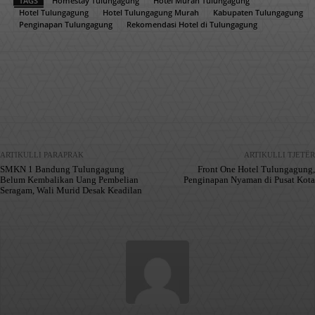
TAGS
Homestay Tulungagung
Hotel Murah Tulungagung
Hotel Tulungagung
Hotel Tulungagung Murah
Kabupaten Tulungagung
Penginapan Tulungagung
Rekomendasi Hotel di Tulungagung
Facebook
X
Pinterest
WhatsApp
ARTIKULLI PARAPRAK
ARTIKULLI TJETËR
SMKN 1 Bandung Tulungagung
Front One Hotel Tulungagung,
Belum Kembalikan Uang Pembelian
Penginapan Nyaman di Pusat Kota
Seragam, Wali Murid Desak Keadilan