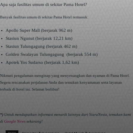
Apa saja fasilitas umum di sekitar Pama Hotel?
Banyak fasilitas umum di sekitar Pama Hotel termasuk:
Apollo Super Mall (berjarak 962 m)
Stasiun Ngunut (berjarak 12,21 km)
Stasiun Tulungagung (berjarak 462 m)
Golden Swalayan Tulungagung (berjarak 554 m)
Apotek Yos Sudarso (berjarak 1,62 km)
Nikmati pengalaman menginap yang menyenangkan dan nyaman di Pama Hotel.
Segera rencanakan perjalanan Anda dan temukan kenyamanan serta layanan
terbaik di hotel ini. Selamat berlibur!
*)
Untuk mendapatkan informasi menarik lainnya dari SiaraNesia, temukan kami
di
Google News
sekarang!