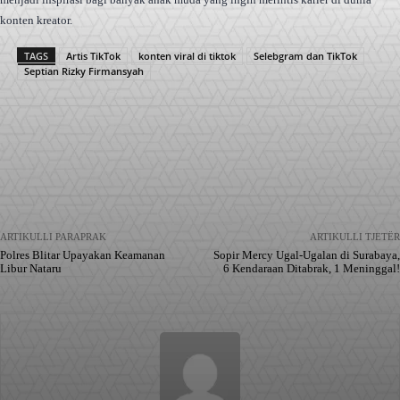
konten kreator.
TAGS
Artis TikTok
konten viral di tiktok
Selebgram dan TikTok
Septian Rizky Firmansyah
Facebook
X
Pinterest
WhatsApp
ARTIKULLI PARAPRAK
ARTIKULLI TJETËR
Polres Blitar Upayakan Keamanan
Sopir Mercy Ugal-Ugalan di Surabaya,
Libur Nataru
6 Kendaraan Ditabrak, 1 Meninggal!