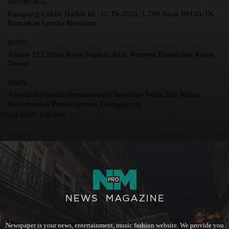
ADVERTORIAL
Kampung Coklat Harlah ke -12 Th 2026, 1.700 Anak PAUD-TK
Ramaikan Lomba Mewarna
BERITA
Aliansi 212 Blitar Raya Siapkan Aksi, Kecewa Bupati dan Ketua
Dewan
BERITA
Ahmad Baharudin:Implementasi Sembilan Perda Jadi Kunci
Keberhasilan Pembangunan Tulungagung
Muat lebih banyak
Newspaper is your news, entertainment, music fashion website. We provide you