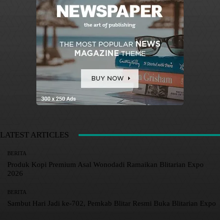
LATEST ARTICLES
BERITA
Produk Kopi Premium Asal Wonodadi Ramaikan Blitarian Expo
2026
BERITA
Sambut Hari Jadi ke-702, Pemkab Blitar Resmi Buka Blitarian Expo