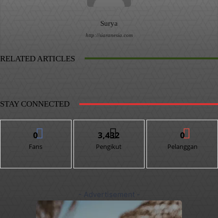
Surya
http://siaranesia.com
RELATED ARTICLES
STAY CONNECTED
0
3,432
0
Fans
Pengikut
Pelanggan
- Advertisement -