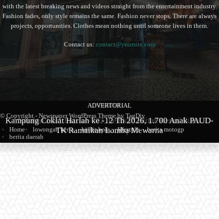
with the latest breaking news and videos straight from the entertainment industry.
Fashion fades, only style remains the same. Fashion never stops. There are always
projects, opportunities. Clothes mean nothing until someone lives in them.
Contact us:
contact@yoursite.com
ADVERTORIAL
BERITA
BERITA
© Copyright - Newspaper WordPress Theme by TagDiv
Kampung Coklat Harlah ke -12 Th 2026, 1.700 Anak PAUD-
Produk Kopi Premium Asal Wonodadi Ramaikan Blitarian
Sambut Hari Jadi ke-702, Pemkab Blitar Resmi Buka
TK Ramaikan Lomba Mewarna
Blitarian Expo
Expo 2026
Home
lowongan kerja
berita bola
lifestyle
berita motogp
berita daerah