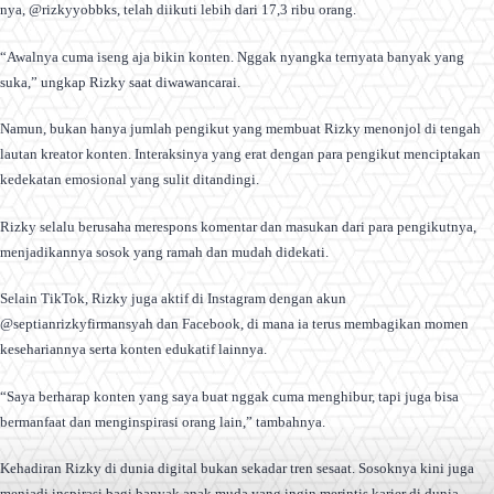
nya, @rizkyyobbks, telah diikuti lebih dari 17,3 ribu orang.
“Awalnya cuma iseng aja bikin konten. Nggak nyangka ternyata banyak yang
suka,” ungkap Rizky saat diwawancarai.
Namun, bukan hanya jumlah pengikut yang membuat Rizky menonjol di tengah
lautan kreator konten. Interaksinya yang erat dengan para pengikut menciptakan
kedekatan emosional yang sulit ditandingi.
Rizky selalu berusaha merespons komentar dan masukan dari para pengikutnya,
menjadikannya sosok yang ramah dan mudah didekati.
Selain TikTok, Rizky juga aktif di Instagram dengan akun
@septianrizkyfirmansyah dan Facebook, di mana ia terus membagikan momen
kesehariannya serta konten edukatif lainnya.
“Saya berharap konten yang saya buat nggak cuma menghibur, tapi juga bisa
bermanfaat dan menginspirasi orang lain,” tambahnya.
Kehadiran Rizky di dunia digital bukan sekadar tren sesaat. Sosoknya kini juga
menjadi inspirasi bagi banyak anak muda yang ingin merintis karier di dunia