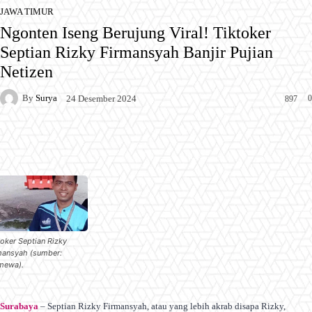
JAWA TIMUR
Ngonten Iseng Berujung Viral! Tiktoker
Septian Rizky Firmansyah Banjir Pujian
Netizen
By
Surya
0
24 Desember 2024
897
Facebook
X
Pinterest
WhatsApp
toker Septian Rizky
mansyah (sumber:
imewa).
Surabaya
– Septian Rizky Firmansyah, atau yang lebih akrab disapa Rizky,