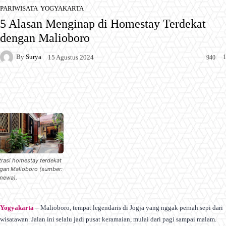
PARIWISATA
YOGYAKARTA
5 Alasan Menginap di Homestay Terdekat
dengan Malioboro
By
Surya
1
15 Agustus 2024
940
Facebook
X
Pinterest
WhatsApp
strasi homestay terdekat
gan Malioboro (sumber:
imewa).
Yogyakarta
– Malioboro, tempat legendaris di Jogja yang nggak pernah sepi dari
wisatawan. Jalan ini selalu jadi pusat keramaian, mulai dari pagi sampai malam.