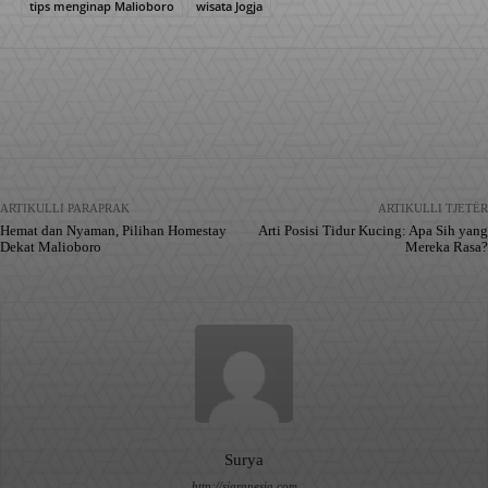
tips menginap Malioboro
wisata Jogja
Facebook
X
Pinterest
WhatsApp
ARTIKULLI PARAPRAK
ARTIKULLI TJETËR
Hemat dan Nyaman, Pilihan Homestay
Arti Posisi Tidur Kucing: Apa Sih yang
Dekat Malioboro
Mereka Rasa?
Surya
http://siaranesia.com