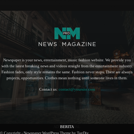
Newspaper is your news, entertainment, music fashion website. We provide you
with the latest breaking news and videos straight from the entertainment industry.
Fashion fades, only style remains the same. Fashion never stops. There are always
projects, opportunities. Clothes mean nothing until someone lives in them.
Contact us:
contact@yoursite.com
ADVERTORIAL
BERITA
BERITA
© Copyright - Newspaper WordPress Theme by TagDiv