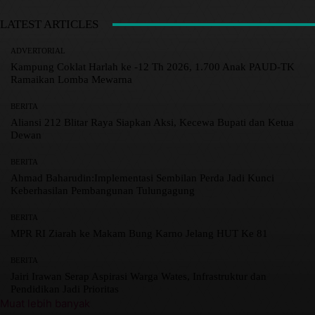
LATEST ARTICLES
ADVERTORIAL
Kampung Coklat Harlah ke -12 Th 2026, 1.700 Anak PAUD-TK
Ramaikan Lomba Mewarna
BERITA
Aliansi 212 Blitar Raya Siapkan Aksi, Kecewa Bupati dan Ketua
Dewan
BERITA
Ahmad Baharudin:Implementasi Sembilan Perda Jadi Kunci
Keberhasilan Pembangunan Tulungagung
BERITA
MPR RI Ziarah ke Makam Bung Karno Jelang HUT Ke 81
BERITA
Jairi Irawan Serap Aspirasi Warga Wates, Infrastruktur dan
Pendidikan Jadi Prioritas
Muat lebih banyak