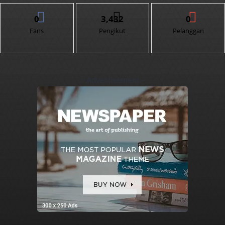
0
3,432
0
Fans
Pengikut
Pelanggan
- Advertisement -