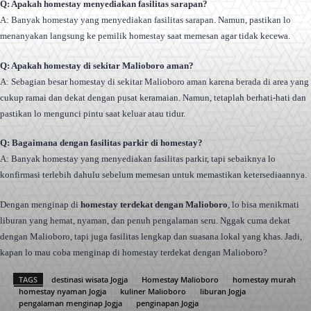
Q: Apakah homestay menyediakan fasilitas sarapan?
A: Banyak homestay yang menyediakan fasilitas sarapan. Namun, pastikan lo
menanyakan langsung ke pemilik homestay saat memesan agar tidak kecewa.
Q: Apakah homestay di sekitar Malioboro aman?
A: Sebagian besar homestay di sekitar Malioboro aman karena berada di area yang
cukup ramai dan dekat dengan pusat keramaian. Namun, tetaplah berhati-hati dan
pastikan lo mengunci pintu saat keluar atau tidur.
Q: Bagaimana dengan fasilitas parkir di homestay?
A: Banyak homestay yang menyediakan fasilitas parkir, tapi sebaiknya lo
konfirmasi terlebih dahulu sebelum memesan untuk memastikan ketersediaannya.
Dengan menginap di
homestay terdekat dengan Malioboro
, lo bisa menikmati
liburan yang hemat, nyaman, dan penuh pengalaman seru. Nggak cuma dekat
dengan Malioboro, tapi juga fasilitas lengkap dan suasana lokal yang khas. Jadi,
kapan lo mau coba menginap di homestay terdekat dengan Malioboro?
TAGS
destinasi wisata Jogja
Homestay Malioboro
homestay murah
homestay nyaman Jogja
kuliner Malioboro
liburan Jogja
pengalaman menginap Jogja
penginapan Jogja