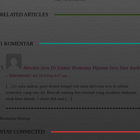
RELATED ARTICLES
1 KOMENTAR
Aktivitas Seru Di Sekitar Homestay Dijamin Seru Dan Asyik
- Siaranesia
7 Juli 2024 Pada 6:07 pm
[…] lo suka makan, pasti demen banget nih sama aktivitas seru di sekitar
homestay yang satu ini. Banyak warung dan restoran yang nyediain makanan
enak khas daerah. Cobain deh nasi […]
Komentar ditutup.
STAY CONNECTED