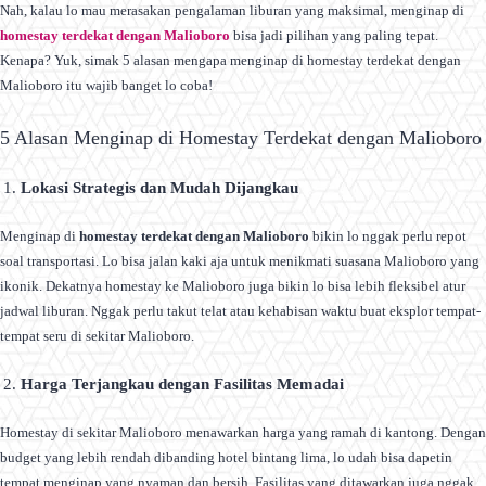
Nah, kalau lo mau merasakan pengalaman liburan yang maksimal, menginap di
homestay terdekat dengan Malioboro
bisa jadi pilihan yang paling tepat.
Kenapa? Yuk, simak 5 alasan mengapa menginap di homestay terdekat dengan
Malioboro itu wajib banget lo coba!
5 Alasan Menginap di Homestay Terdekat dengan Malioboro
Lokasi Strategis dan Mudah Dijangkau
Menginap di
homestay terdekat dengan Malioboro
bikin lo nggak perlu repot
soal transportasi. Lo bisa jalan kaki aja untuk menikmati suasana Malioboro yang
ikonik. Dekatnya homestay ke Malioboro juga bikin lo bisa lebih fleksibel atur
jadwal liburan. Nggak perlu takut telat atau kehabisan waktu buat eksplor tempat-
tempat seru di sekitar Malioboro.
Harga Terjangkau dengan Fasilitas Memadai
Homestay di sekitar Malioboro menawarkan harga yang ramah di kantong. Dengan
budget yang lebih rendah dibanding hotel bintang lima, lo udah bisa dapetin
tempat menginap yang nyaman dan bersih. Fasilitas yang ditawarkan juga nggak