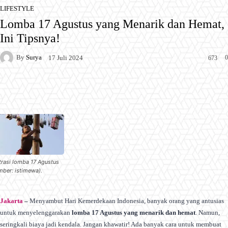
LIFESTYLE
Lomba 17 Agustus yang Menarik dan Hemat,
Ini Tipsnya!
By
Surya
0
17 Juli 2024
673
Facebook
X
Pinterest
WhatsApp
strasi lomba 17 Agustus
mber: istimewa).
Jakarta
–
Menyambut Hari Kemerdekaan Indonesia, banyak orang yang antusias
untuk menyelenggarakan
lomba 17 Agustus yang menarik dan hemat
. Namun,
seringkali biaya jadi kendala. Jangan khawatir! Ada banyak cara untuk membuat