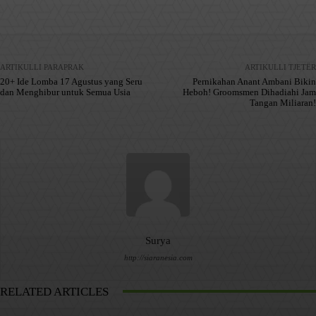
ARTIKULLI PARAPRAK
ARTIKULLI TJETËR
20+ Ide Lomba 17 Agustus yang Seru
Pernikahan Anant Ambani Bikin
dan Menghibur untuk Semua Usia
Heboh! Groomsmen Dihadiahi Jam
Tangan Miliaran!
Surya
http://siaranesia.com
RELATED ARTICLES