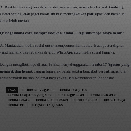
A: Buat lomba yang bisa diikuti oleh semua usia, seperti lomba tarik tambang,
estafet sarung, atau joget balon. Ini bisa meningkatkan partisipasi dan membuat
acara lebih meriah.
Q: Bagaimana cara mempromosikan lomba 17 Agustus tanpa biaya besar?
A: Manfaatkan media sosial untuk mempromosikan lomba. Buat poster digital
yang menarik dan sebarkan di grup WhatsApp atau media sosial lainnya.
Dengan mengikuti tips di atas, lo bisa menyelenggarakan
lomba 17 Agustus yang
menarik dan hemat
. Jangan lupa ajak warga sekitar buat ikut berpartisipasi biar
acara semakin meriah. Selamat merayakan Hari Kemerdekaan Indonesia!
TAGS
ide lomba 17 agustus
lomba 17 agustus
Lomba 17 Agustus yang seru
lomba agustusan
lomba anak-anak
lomba dewasa
lomba kemerdekaan
lomba menarik
lomba remaja
lomba seru
perayaan 17 agustus
Facebook
X
Pinterest
WhatsApp