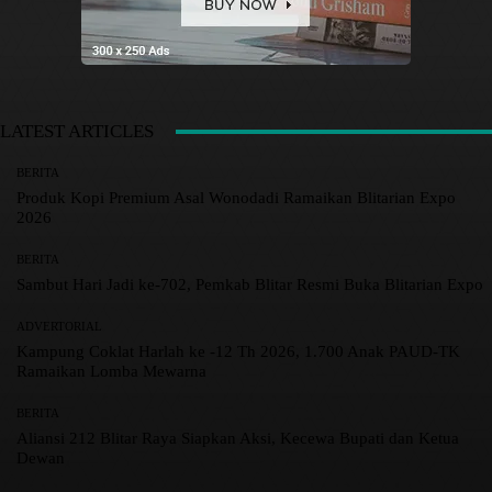
LATEST ARTICLES
BERITA
Produk Kopi Premium Asal Wonodadi Ramaikan Blitarian Expo
2026
BERITA
Sambut Hari Jadi ke-702, Pemkab Blitar Resmi Buka Blitarian Expo
ADVERTORIAL
Kampung Coklat Harlah ke -12 Th 2026, 1.700 Anak PAUD-TK
Ramaikan Lomba Mewarna
BERITA
Aliansi 212 Blitar Raya Siapkan Aksi, Kecewa Bupati dan Ketua
Dewan