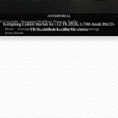
ADVERTORIAL
BERITA
BERITA
© Copyright - Newspaper WordPress Theme by TagDiv
Kampung Coklat Harlah ke -12 Th 2026, 1.700 Anak PAUD-
Produk Kopi Premium Asal Wonodadi Ramaikan Blitarian
Sambut Hari Jadi ke-702, Pemkab Blitar Resmi Buka
TK Ramaikan Lomba Mewarna
Blitarian Expo
Expo 2026
Home
lowongan kerja
berita bola
lifestyle
berita motogp
berita daerah