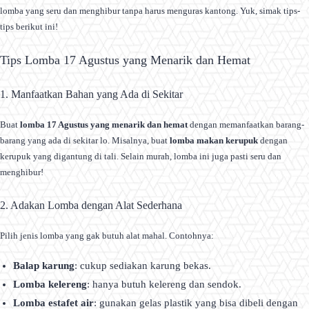
lomba yang seru dan menghibur tanpa harus menguras kantong. Yuk, simak tips-
tips berikut ini!
Tips Lomba 17 Agustus yang Menarik dan Hemat
1. Manfaatkan Bahan yang Ada di Sekitar
Buat
lomba 17 Agustus yang menarik dan hemat
dengan memanfaatkan barang-
barang yang ada di sekitar lo. Misalnya, buat
lomba makan kerupuk
dengan
kerupuk yang digantung di tali. Selain murah, lomba ini juga pasti seru dan
menghibur!
2. Adakan Lomba dengan Alat Sederhana
Pilih jenis lomba yang gak butuh alat mahal. Contohnya:
Balap karung
: cukup sediakan karung bekas.
Lomba kelereng
: hanya butuh kelereng dan sendok.
Lomba estafet air
: gunakan gelas plastik yang bisa dibeli dengan