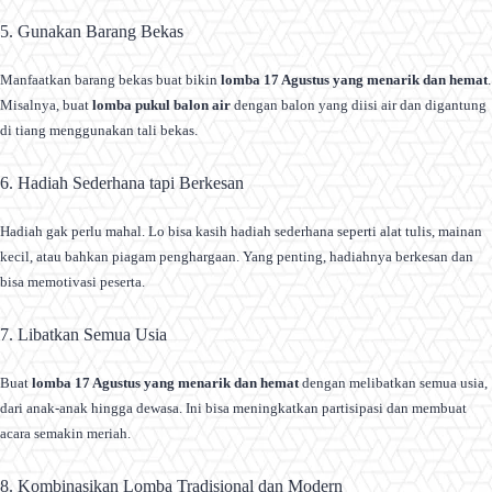
5. Gunakan Barang Bekas
Manfaatkan barang bekas buat bikin
lomba 17 Agustus yang menarik dan hemat
.
Misalnya, buat
lomba pukul balon air
dengan balon yang diisi air dan digantung
di tiang menggunakan tali bekas.
6. Hadiah Sederhana tapi Berkesan
Hadiah gak perlu mahal. Lo bisa kasih hadiah sederhana seperti alat tulis, mainan
kecil, atau bahkan piagam penghargaan. Yang penting, hadiahnya berkesan dan
bisa memotivasi peserta.
7. Libatkan Semua Usia
Buat
lomba 17 Agustus yang menarik dan hemat
dengan melibatkan semua usia,
dari anak-anak hingga dewasa. Ini bisa meningkatkan partisipasi dan membuat
acara semakin meriah.
8. Kombinasikan Lomba Tradisional dan Modern