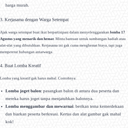
harga murah.
3. Kerjasama dengan Warga Setempat
Ajak warga setempat buat ikut berpartisipasi dalam menyelenggarakan
lomba 17
Agustus yang menarik dan hemat
. Minta bantuan untuk sumbangan hadiah atau
alat-alat yang dibutuhkan. Kerjasama ini gak cuma menghemat biaya, tapi juga
mempererat hubungan antarwarga.
4. Buat Lomba Kreatif
Lomba yang kreatif gak harus mahal. Contohnya:
Lomba joget balon
: pasangkan balon di antara dua peserta dan
mereka harus joget tanpa menjatuhkan balonnya.
Lomba menggambar dan mewarnai
: berikan tema kemerdekaan
dan biarkan peserta berkreasi. Kertas dan alat gambar gak mahal
kok!