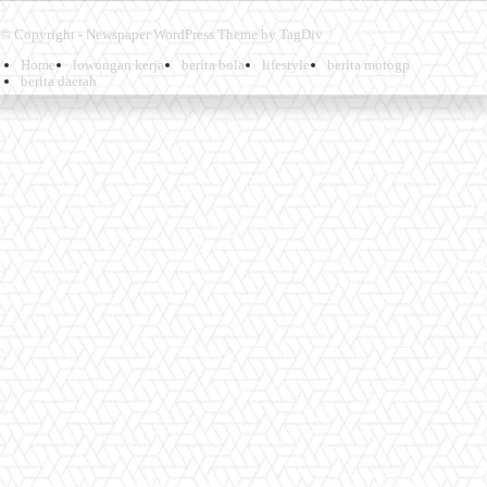
© Copyright - Newspaper WordPress Theme by TagDiv
Home
lowongan kerja
berita bola
lifestyle
berita motogp
berita daerah