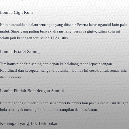
Lomba Gigit Koin
Koin dimasukkan dalam semangka yang diisi air. Peserta harus ngambil koin pake
mulut. Siapa yang paling banyak, dia menang! Serunya gigit-gigitan koin ini
selalu jadi kenangan seru setiap 17 Agustus.
Lomba Estafet Sarung
Tim harus pindahin sarung dari depan ke belakang tanpa lepasin tangan.
Koordinasi dan kecepatan sangat dibutuhkan. Lomba ini cocok untuk semua usia
dan pasti seru!
Lomba Pindah Bola dengan Sumpit
Bola pingpong dipindahin dari satu ember ke ember lain pake sumpit. Tim dengan
bola terbanyak menang. Ini butuh keterampilan dan kesabaran.
Kenangan yang Tak Terlupakan