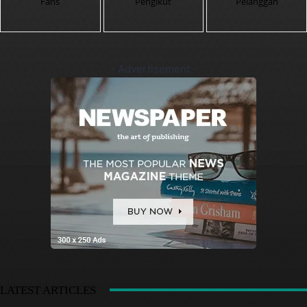
Fans
Pengikut
Pelanggan
- Advertisement -
LATEST ARTICLES