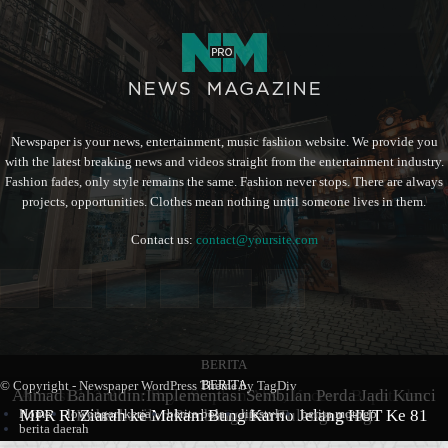
Newspaper is your news, entertainment, music fashion website. We provide you
with the latest breaking news and videos straight from the entertainment industry.
Fashion fades, only style remains the same. Fashion never stops. There are always
projects, opportunities. Clothes mean nothing until someone lives in them.
Contact us:
contact@yoursite.com
BERITA
BERITA
BERITA
© Copyright - Newspaper WordPress Theme by TagDiv
Ahmad Baharudin:Implementasi Sembilan Perda Jadi Kunci
Aliansi 212 Blitar Raya Siapkan Aksi, Kecewa Bupati dan
Home
lowongan kerja
berita bola
lifestyle
berita motogp
MPR RI Ziarah ke Makam Bung Karno Jelang HUT Ke 81
Keberhasilan Pembangunan Tulungagung
Ketua Dewan
berita daerah