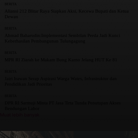
BERITA
Aliansi 212 Blitar Raya Siapkan Aksi, Kecewa Bupati dan Ketua
Dewan
BERITA
Ahmad Baharudin:Implementasi Sembilan Perda Jadi Kunci
Keberhasilan Pembangunan Tulungagung
BERITA
MPR RI Ziarah ke Makam Bung Karno Jelang HUT Ke 81
BERITA
Jairi Irawan Serap Aspirasi Warga Wates, Infrastruktur dan
Pendidikan Jadi Prioritas
BERITA
DPR RI Sarmuji Minta PT Jasa Tirta Tunda Penutupan Akses
Bendungan Lahor
Muat lebih banyak