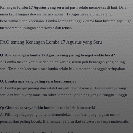
Kenangan
lomba 17 Agustus yang seru
ini pasti selalu membekas di hati. Dari
masa kecil hingga dewasa, setiap momen 17 Agustus selalu jadi ajang
kebersamaan dan keceriaan. Lomba-lomba ini nggak cuma buat hiburan, tapi juga
mempererat hubungan antarwarga dan teman.
FAQ tentang Kenangan Lomba 17 Agustus yang Seru
Q: Apa kenangan lomba 17 Agustus yang paling lo inget waktu kecil?
A: Lomba makan kerupuk dan balap karung selalu jadi kenangan yang paling
seru. Tawa dan keceriaan saat lomba selalu bikin momen itu nggak terlupakan.
Q: Lomba apa yang paling seru buat remaja?
A: Lomba panjat pinang dan estafet air jadi favorit remaja. Tantangannya yang
seru dan butuh kerjasama tim bikin lomba ini jadi ajang yang ditunggu-tunggu.
Q: Gimana caranya bikin lomba karaoke lebih menarik?
A: Pilih lagu-lagu yang bertema kemerdekaan dan beri penghargaan untuk
penampilan paling kocak. Biar semuanya bisa ikut seru-seruan tanpa malu-malu.