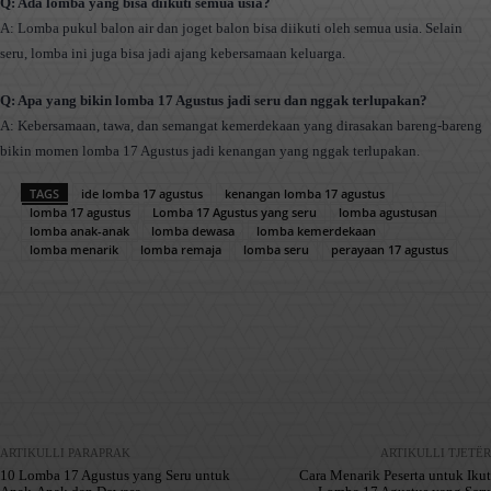
Q: Ada lomba yang bisa diikuti semua usia?
A: Lomba pukul balon air dan joget balon bisa diikuti oleh semua usia. Selain
seru, lomba ini juga bisa jadi ajang kebersamaan keluarga.
Q: Apa yang bikin lomba 17 Agustus jadi seru dan nggak terlupakan?
A: Kebersamaan, tawa, dan semangat kemerdekaan yang dirasakan bareng-bareng
bikin momen lomba 17 Agustus jadi kenangan yang nggak terlupakan.
TAGS
ide lomba 17 agustus
kenangan lomba 17 agustus
lomba 17 agustus
Lomba 17 Agustus yang seru
lomba agustusan
lomba anak-anak
lomba dewasa
lomba kemerdekaan
lomba menarik
lomba remaja
lomba seru
perayaan 17 agustus
Facebook
X
Pinterest
WhatsApp
ARTIKULLI PARAPRAK
ARTIKULLI TJETËR
10 Lomba 17 Agustus yang Seru untuk
Cara Menarik Peserta untuk Ikut