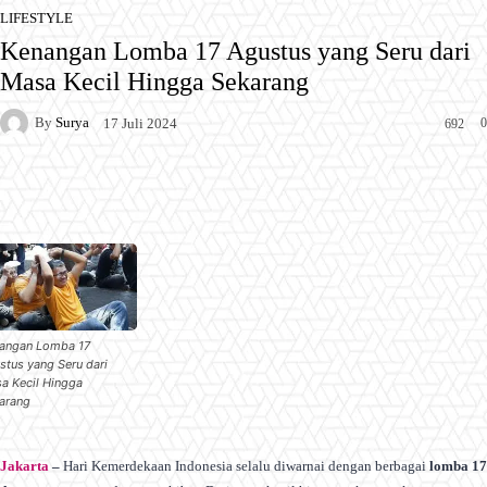
LIFESTYLE
Kenangan Lomba 17 Agustus yang Seru dari
Masa Kecil Hingga Sekarang
By
Surya
0
17 Juli 2024
692
Facebook
X
Pinterest
WhatsApp
angan Lomba 17
stus yang Seru dari
a Kecil Hingga
arang
Jakarta
–
Hari Kemerdekaan Indonesia selalu diwarnai dengan berbagai
lomba 17