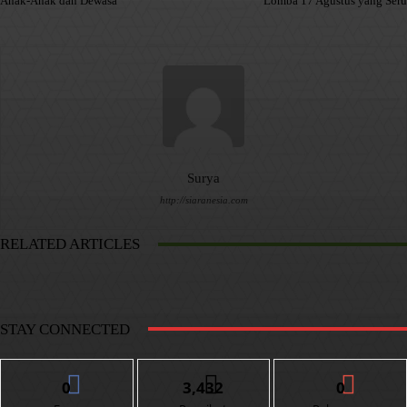
Anak-Anak dan Dewasa
Lomba 17 Agustus yang Seru
Surya
http://siaranesia.com
RELATED ARTICLES
STAY CONNECTED
0
3,432
0