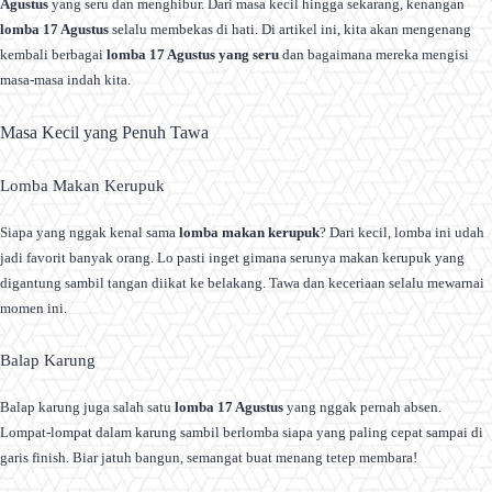
Agustus
yang seru dan menghibur. Dari masa kecil hingga sekarang, kenangan
lomba 17 Agustus
selalu membekas di hati. Di artikel ini, kita akan mengenang
kembali berbagai
lomba 17 Agustus yang seru
dan bagaimana mereka mengisi
masa-masa indah kita.
Masa Kecil yang Penuh Tawa
Lomba Makan Kerupuk
Siapa yang nggak kenal sama
lomba makan kerupuk
? Dari kecil, lomba ini udah
jadi favorit banyak orang. Lo pasti inget gimana serunya makan kerupuk yang
digantung sambil tangan diikat ke belakang. Tawa dan keceriaan selalu mewarnai
momen ini.
Balap Karung
Balap karung juga salah satu
lomba 17 Agustus
yang nggak pernah absen.
Lompat-lompat dalam karung sambil berlomba siapa yang paling cepat sampai di
garis finish. Biar jatuh bangun, semangat buat menang tetep membara!