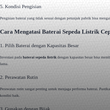
5. Kondisi Pengisian
Pengisian baterai yang tidak sesuai dengan petunjuk pabrik bisa meng
Cara Mengatasi Baterai Sepeda Listrik Ce
1. Pilih Baterai dengan Kapasitas Besar
Investasi pada
baterai sepeda listrik
dengan kapasitas besar bisa mem
lama.
2. Perawatan Rutin
Perawatan rutin sangat penting untuk menjaga performa baterai. Past
kondisi baik.
3. Gunakan dengan Bijak