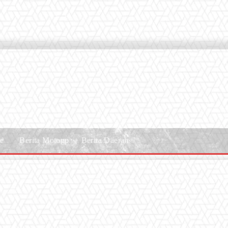
le
Berita Motogp
Berita Daerah