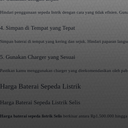
Hindari penggunaan sepeda listrik dengan cara yang tidak efisien. Guna
4. Simpan di Tempat yang Tepat
Simpan baterai di tempat yang kering dan sejuk. Hindari paparan langsu
5. Gunakan Charger yang Sesuai
Pastikan kamu menggunakan charger yang direkomendasikan oleh pabri
Harga Baterai Sepeda Listrik
Harga Baterai Sepeda Listrik Selis
Harga baterai sepeda listrik Selis
berkisar antara Rp1.500.000 hingga 