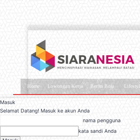
Home
Lowongan Kerja
Berita Bola
Lifesty
Masuk
Selamat Datang! Masuk ke akun Anda
nama pengguna
kata sandi Anda