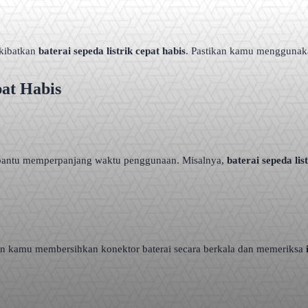
akibatkan
baterai sepeda listrik cepat habis
. Pastikan kamu menggunakan
pat Habis
bantu memperpanjang waktu penggunaan. Misalnya,
baterai sepeda lis
ikan kamu membersihkan konektor baterai secara berkala dan memeriksa