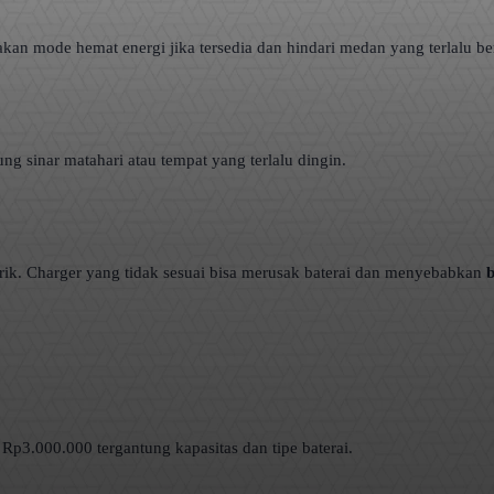
kan mode hemat energi jika tersedia dan hindari medan yang terlalu bera
ng sinar matahari atau tempat yang terlalu dingin.
k. Charger yang tidak sesuai bisa merusak baterai dan menyebabkan
b
Rp3.000.000 tergantung kapasitas dan tipe baterai.