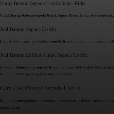
Harga Baterai Sepeda Listrik Super Rider
Untuk
harga baterai sepeda listrik Super Rider
, kamu bisa menemuka
Jual Baterai Sepeda Listrik
Banyak toko yang
jual baterai sepeda listrik
, baik online maupun off
Jual Baterai Lithium untuk Sepeda Listrik
Baterai lithium untuk sepeda listrik
memang lebih mahal dibandingkan b
Rp5.000.000 tergantung kapasitas dan merek.
Cara Cek Baterai Sepeda Listrik
Kamu bisa menggunakan multimeter untuk
cara cek baterai sepeda lis
pengecekan.