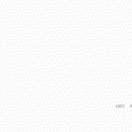
0
12972