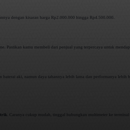
nnya dengan kisaran harga Rp2.000.000 hingga Rp4.500.000.
line. Pastikan kamu membeli dari penjual yang terpercaya untuk mendap
aterai aki, namun daya tahannya lebih lama dan performanya lebih bai
trik
. Caranya cukup mudah, tinggal hubungkan multimeter ke terminal ba