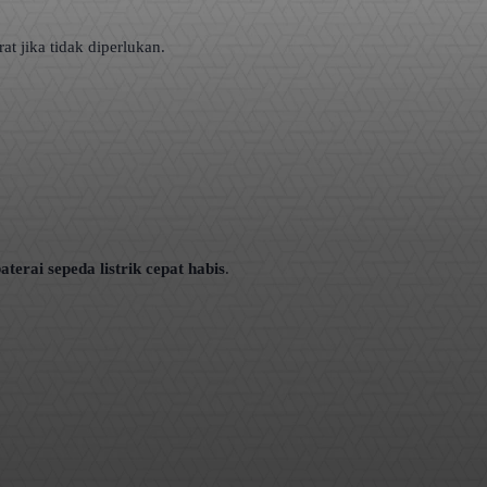
t jika tidak diperlukan.
aterai sepeda listrik cepat habis
.