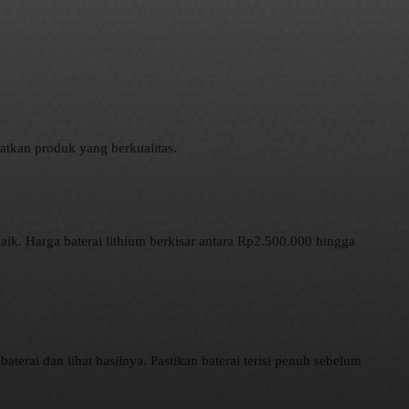
atkan produk yang berkualitas.
k. Harga baterai lithium berkisar antara Rp2.500.000 hingga
terai dan lihat hasilnya. Pastikan baterai terisi penuh sebelum