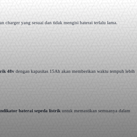
 charger yang sesuai dan tidak mengisi baterai terlalu lama.
trik 48v
dengan kapasitas 15Ah akan memberikan waktu tempuh lebih
indikator baterai sepeda listrik
untuk memastikan semuanya dalam